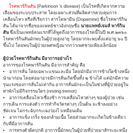
โรคพาร์กินสัน
(Parkinson ’s disease) เป็นโรคที่เกิดจากความ
เสื่อมของระบบประสาท โดยเฉพาะส่วนที่ผลิตสารควบคุมการ
เคลื่อนไหว หรือที่เรียกว่า สารโดพามีน (Dopamine) ชื่อโรคพาร์กิน
สัน ได้มาจากชื่อของแพทย์ชาวอังกฤษชื่อ
นายแพทย์เจมส์ พาร์กิน
สัน
ซึ่งเป็นแพทย์คนแรกที่ได้พูดถึงอาการของโรคนี้ในปี พ.ศ.๒๓๖๐
โรคพาร์กินสันมักพบในผู้ป่วยสูงอายุ โดยมากจะพบตั้งแต่อายุ ๖๐ ปี
ขึ้นไป โดยพบในผู้ป่วยเพศหญิงมากกว่าเพศชายเพียงเล็กน้อย
ผู้ป่วยโรคพาร์กินสัน มีอาการอย่างไร
อาการของโรคพาร์กินสัน มีอาการสำคัญ คือ
• อาการสั่น โดยเฉพาะแขนและมือ โดยมักมีอาการข้างใดข้างหนึ่ง
นำมาก่อน โดยต่อมาอาจมีการสั่นเกิดขึ้นทั้ง ๒ ข้างได้ แต่มักมีความ
รุนแรงของการสั่นไม่เท่ากัน อาการสั่นมักจะเป็นในช่วงที่ผู้ป่วยอยู่ใน
ท่าพักไม่มีกิจกรรมใดๆ (resting tremor)
• อาการเคลื่อนไหวเชื่องช้า การเคลื่อนไหวต่างๆ ของผู้ป่วย เช่น
การเดิน การแต่งตัว การทำกิจวัตรต่างๆ เป็นต้น จะช้าลงอย่าง
ชัดเจน ไม่กระฉับกระเฉงว่องไวเหมือนเดิม
• อาการแข็ง เกร็ง ของกล้ามเนื้อ โดยส่วนมากจะเกิดในข้างเดียว
กับที่มีอาการสั่น
• การทรงตัวผิดปกติ อาการนี้มักพบในผู้ป่วยที่ป่วยมาสักระยะหนึ่ง