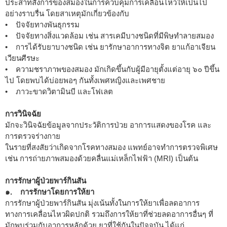
ประสาทสั่งการของสมองในการควบคุมการเคลื่อนไหวให้เป็นไป
อย่างราบรื่น โดยสาเหตุมักเกี่ยวข้องกับ
• ปัจจัยทางพันธุกรรม
• ปัจจัยทางสิ่งแวดล้อม เช่น สารเคมีบางชนิดที่มีพิษทำลายสมอง
• การได้รับยาบางชนิด เช่น ยารักษาอาการทางจิต ยาแก้อาเจียน
เวียนศีรษะ
• ความชราภาพของสมอง มักเกิดขึ้นกับผู้มีอายุตั้งแต่อายุ ๖๐ ปีขึ้น
ไป โดยพบได้บ่อยพอๆ กันทั้งเพศหญิงและเพศชาย
• ภาวะขาดวิตามินบี และโฟเลต
การวินิจฉัย
มักจะวินิจฉัยข้อมูลจากประวัติการป่วย อาการแสดงของโรค และ
การตรวจร่างกาย
ในรายที่สงสัยว่าเกิดจากโรคทางสมอง แพทย์อาจทำการตรวจพิเศษ
เช่น การถ่ายภาพสมองด้วยคลื่นแม่เหล็กไฟฟ้า (MRI) เป็นต้น
การรักษาผู้ป่วยพาร์กินสัน
๑. การรักษาโดยการให้ยา
การรักษาผู้ป่วยพาร์กินสัน มุ่งเน้นทั้งในการให้ยาเพื่อลดอาการ
ทางการเคลื่อนไหวผิดปกติ รวมถึงการให้ยาที่ช่วยลดอาการอื่นๆ ที่
มักพบร่วมกับอาการหลักด้วย ยาที่ใช้กันในปัจจุบัน ได้แก่