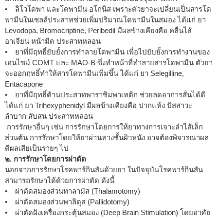
• ลิโวโดพา และโดพามีน อโกนิส เพราะตัวยาจะเปลี่ยนเป็นสารโด
พามีนในเซลล์ประสาทช่วยเพิ่มปริมาณโดพามีนในสมอง ได้แก่ ยา
Levodopa, Bromocriptine, Peribedil มีผลข้างเคียงคือ คลื่นไส้
อาเจียน หน้ามืด ประสาทหลอน
• ยาที่มีฤทธิ์ยับยั้งการทำลายโดพามีน เพื่อไปยับยั้งการทำงานของ
เอนไซม์ COMT และ MAO-B ซึ่งทำหน้าที่ทำลายสารโดพามีน ตัวยา
จะออกฤทธิ์ทำให้สารโดพามีนเพิ่มขึ้น ได้แก่ ยา Selegilline,
Entacapone
• ยาที่มีฤทธิ์ต้านประสาทพาราซิมพาเทติก ช่วยลดอาการสั่นได้ดี
ได้แก่ ยา Trihexyphenidyl มีผลข้างเคียงคือ ปากแห้ง ปัสสาวะ
ลำบาก สับสน ประสาทหลอน
การรักษาอื่นๆ เช่น การรักษาโดยการให้ยาทางการเจาะลำไส้เล็ก
ส่วนต้น การรักษาโดยให้ยาผ่านทางชั้นผิวหนัง อาจต้องพิจารณาผล
ดีผลเสียเป็นรายๆ ไป
๒. การรักษาโดยการผ่าตัด
นอกจากการรักษาโรคพาร์กินสันด้วยยา ในปัจจุบันโรคพาร์กินสัน
สามารถรักษาได้ด้วยการผ่าตัด ดังนี้
• ผ่าตัดสมองส่วนทาลามัส (Thalamotomy)
• ผ่าตัดสมองส่วนพาลิดุส (Pallidotomy)
• ผ่าตัดฝังเครื่องกระตุ้นสมอง (Deep Brain Stimulation) โดยอาศัย