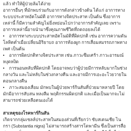
แล้ว ทำให้ผู้ป่วยล้มได้ง่าย
อาการอื่นๆ ที่มักพบร่วมกับอาการดังกล่าวข้างต้น ได้แก่ อาการทาง
ระบบประสาทอัตโนมัติ อาการทางจิตประสาท เป็นต้น ซึ่งอาการ
เหล่านี้ ก็มีความสำคัญไม่ยิ่งหย่อนไปกว่าอาการสำคัญเลย เพราะ
อาการเหล่านี้อาจนำมาซึ่งคุณภาพชีวิตที่ถดถอยลงได้
• อาการทางระบบประสาทอัตโนมัติที่ผิดปกติ เช่น อาการความดัน
โลหิตต่ำเมื่อเปลี่ยนอิริยาบถ อาการท้องผูก การเสื่อมสมรรถภาพทาง
เพศ เป็นต้น
• อาการผิดปกติทางจิตประสาท เช่น ภาวะซึมเศร้า ภาวะอารมณ์
หงุดหงิด
• การนอนหลับที่ผิดปกติ โดยอาจพบว่าผู้ป่วยมีการหลับมากในช่วง
กลางวัน และไม่หลับในช่วงกลางคืน และอาจมีการเอะอะโวยวายใน
ตอนกลางคืน
• ภาวะสมองเสื่อม มักพบในผู้ป่วยพาร์กินสันที่ป่วยมาหลายปี โดย
มักมีอาการสับสน หลงลืม พฤติกรรมผิดปกติ และเมื่อเป็นมากจะไม่
สามารถช่วยเหลือตนเองได้
สาเหตุของโรคพาร์กินสัน
เกิดจากกลุ่มเซลล์ประสาทในสมองส่วนที่เรียกว่า ซับสเตนเชีย ไน
กรา (Substantia nigra) ไม่สามารถสร้างสารโดพามีน ซึ่งเป็นสารสื่อ