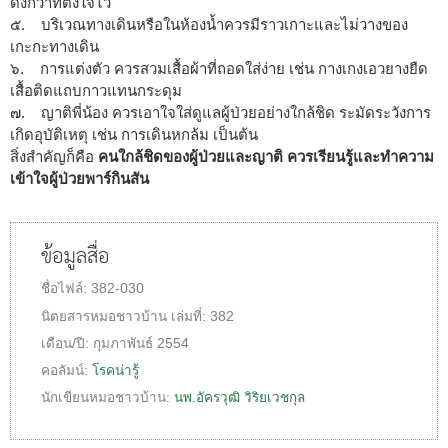
ดังกว่าที่ตั้งใจไว้
๕. บริเวณทางเดินหรือในห้องน้ำควรมีราวเกาะและไม่วางของ
เกะกะทางเดิน
๖. การแต่งตัว ควรสวมเสื้อผ้าที่ถอดใส่ง่าย เช่น กางเกงเอวยางยืด
เสื้อติดแถบกาวแทนกระดุม
๗. ญาติพี่น้อง ควรเอาใจใส่ดูแลผู้ป่วยอย่างใกล้ชิด ระมัดระวังการ
เกิดอุบัติเหตุ เช่น การเดินหกล้ม เป็นต้น
สิ่งสำคัญก็คือ
คนใกล้ชิดของผู้ป่วยและญาติ ควรเรียนรู้และทำความ
เข้าใจผู้ป่วยพาร์กินสัน
ข้อมูลสื่อ
ชื่อไฟล์:
382-030
นิตยสารหมอชาวบ้าน
เล่มที่:
382
เดือน/ปี:
กุมภาพันธ์ 2554
คอลัมน์:
โรคน่ารู้
นักเขียนหมอชาวบ้าน:
นพ.อัครวุฒิ วิริยเวชกุล