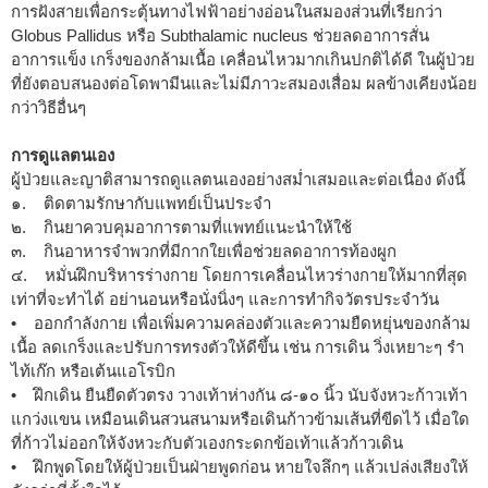
การฝังสายเพื่อกระตุ้นทางไฟฟ้าอย่างอ่อนในสมองส่วนที่เรียกว่า
Globus Pallidus หรือ Subthalamic nucleus ช่วยลดอาการสั่น
อาการแข็ง เกร็งของกล้ามเนื้อ เคลื่อนไหวมากเกินปกติได้ดี ในผู้ป่วย
ที่ยังตอบสนองต่อโดพามีนและไม่มีภาวะสมองเสื่อม ผลข้างเคียงน้อย
กว่าวิธีอื่นๆ
การดูแลตนเอง
ผู้ป่วยและญาติสามารถดูแลตนเองอย่างสม่ำเสมอและต่อเนื่อง ดังนี้
๑. ติดตามรักษากับแพทย์เป็นประจำ
๒. กินยาควบคุมอาการตามที่แพทย์แนะนำให้ใช้
๓. กินอาหารจำพวกที่มีกากใยเพื่อช่วยลดอาการท้องผูก
๔. หมั่นฝึกบริหารร่างกาย โดยการเคลื่อนไหวร่างกายให้มากที่สุด
เท่าที่จะทำได้ อย่านอนหรือนั่งนิ่งๆ และการทำกิจวัตรประจำวัน
• ออกกำลังกาย เพื่อเพิ่มความคล่องตัวและความยืดหยุ่นของกล้าม
เนื้อ ลดเกร็งและปรับการทรงตัวให้ดีขึ้น เช่น การเดิน วิ่งเหยาะๆ รำ
ไท้เก๊ก หรือเต้นแอโรบิก
• ฝึกเดิน ยืนยืดตัวตรง วางเท้าห่างกัน ๘-๑๐ นิ้ว นับจังหวะก้าวเท้า
แกว่งแขน เหมือนเดินสวนสนามหรือเดินก้าวข้ามเส้นที่ขีดไว้ เมื่อใด
ที่ก้าวไม่ออกให้จังหวะกับตัวเองกระดกข้อเท้าแล้วก้าวเดิน
• ฝึกพูดโดยให้ผู้ป่วยเป็นฝ่ายพูดก่อน หายใจลึกๆ แล้วเปล่งเสียงให้