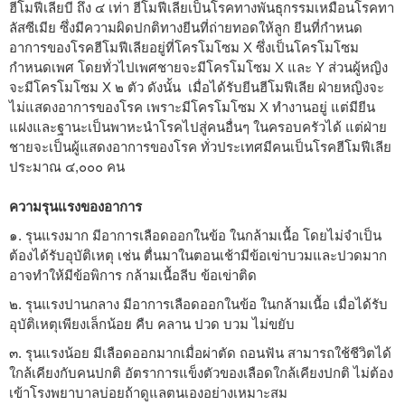
ฮีโมฟีเลียบี ถึง ๔ เท่า ฮีโมฟีเลียเป็นโรคทางพันธุกรรมเหมือนโรคทา
ลัสซีเมีย ซึ่งมีความผิดปกติทางยีนที่ถ่ายทอดให้ลูก ยีนที่กำหนด
อาการของโรคฮีโมฟีเลียอยู่ที่โครโมโซม X ซึ่งเป็นโครโมโซม
กำหนดเพศ โดยทั่วไปเพศชายจะมีโครโมโซม X และ Y ส่วนผู้หญิง
จะมีโครโมโซม X ๒ ตัว ดังนั้น เมื่อได้รับยีนฮีโมฟีเลีย ฝ่ายหญิงจะ
ไม่แสดงอาการของโรค เพราะมีโครโมโซม X ทำงานอยู่ แต่มียีน
แฝงและฐานะเป็นพาหะนำโรคไปสู่คนอื่นๆ ในครอบครัวได้ แต่ฝ่าย
ชายจะเป็นผู้แสดงอาการของโรค ทั่วประเทศมีคนเป็นโรคฮีโมฟีเลีย
ประมาณ ๔,๐๐๐ คน
ความรุนแรงของอาการ
๑. รุนแรงมาก มีอาการเลือดออกในข้อ ในกล้ามเนื้อ โดยไม่จำเป็น
ต้องได้รับอุบัติเหตุ เช่น ตื่นมาในตอนเช้ามีข้อเข่าบวมและปวดมาก
อาจทำให้มีข้อพิการ กล้ามเนื้อลีบ ข้อเข่าติด
๒. รุนแรงปานกลาง มีอาการเลือดออกในข้อ ในกล้ามเนื้อ เมื่อได้รับ
อุบัติเหตุเพียงเล็กน้อย คืบ คลาน ปวด บวม ไม่ขยับ
๓. รุนแรงน้อย มีเลือดออกมากเมื่อผ่าตัด ถอนฟัน สามารถใช้ชีวิตได้
ใกล้เคียงกับคนปกติ อัตราการแข็งตัวของเลือดใกล้เคียงปกติ ไม่ต้อง
เข้าโรงพยาบาลบ่อยถ้าดูแลตนเองอย่างเหมาะสม