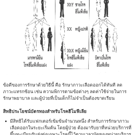
ข้อดีของการรักษาด้วยวิธีนี้ คือ รักษาภาวะเลือดออกได้ทันที ลด
ภาวะแทรกซ้อน เช่น ความพิการตามข้อต่างๆ ลดค่าใช้จ่ายในการ
รักษาพยาบาล และผู้ป่วยที่เป็นเด็กก็ไม่จำเป็นต้องขาดเรียน
สิทธิประโยชน์บัตรทองสำหรับโรคฮีโมฟีเลีย
มีสิทธิได้รับแฟกเตอร์เข้มข้นจำนวนหนึ่ง สำหรับการรักษาภาวะ
เลือดออกในระยะเริ่มต้น โดยผู้ป่วย ต้องมารับยาที่หน่วยบริการที่
ขึ้นทะเบียนรับส่งต่อเฉพาะโรคนี้ไว้ตามเวลานัดของหน่วยบริการ