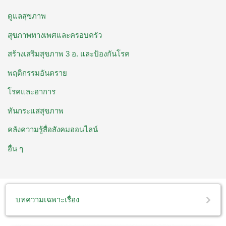
ดูแลสุขภาพ
สุขภาพทางเพศและครอบครัว
สร้างเสริมสุขภาพ 3 อ. ​และป้องกันโรค
พฤติกรรมอันตราย
โรคและอาการ
ทันกระแสสุขภาพ
คลังความรู้สื่อสังคมออนไลน์
อื่น ๆ
บทความเฉพาะเรื่อง