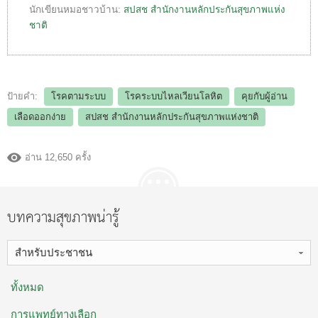
นักเขียนหมอชาวบ้าน:
สปสช สำนักงานหลักประกันสุขภาพแห่ง
ชาติ
ป้ายคำ:
โรคตามระบบ
โรคระบบไหลเวียนโลหิต
คุยกับผู้อ่าน
เลือดออกง่าย
สปสช สำนักงานหลักประกันสุขภาพแห่งชาติ
อ่าน 12,650 ครั้ง
บทความสุขภาพน่ารู้
สำหรับประชาชน
ทั้งหมด
การแพทย์ทางเลือก