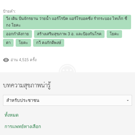
ป้ายคำ:
วิ่ง เดิน ปั่นจักรยาน ว่ายน้ำ แอร์โรบิค แอร์โรบอคซิ่ง รำกระบอง ไทเก็ก ชี่
กง โยคะ
ออกกำลังกาย
สร้างเสริมสุขภาพ 3 อ.​ และป้องกันโรค
โยคะ
ตา
โยคะ
กวี คงภักดีพงษ์
อ่าน 4,515 ครั้ง
บทความสุขภาพน่ารู้
สำหรับประชาชน
ทั้งหมด
การแพทย์ทางเลือก