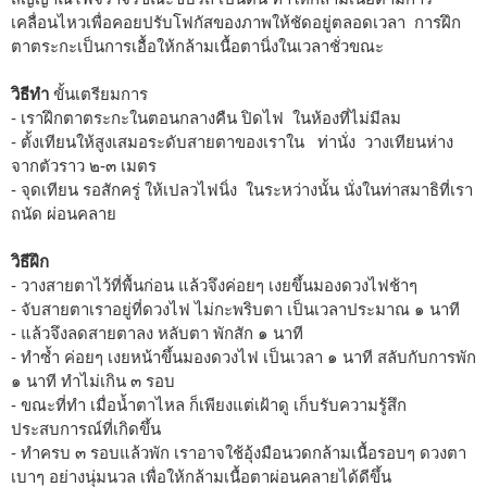
เคลื่อนไหวเพื่อคอยปรับโฟกัสของภาพให้ชัดอยู่ตลอดเวลา การฝึก
ตาตระกะเป็นการเอื้อให้กล้ามเนื้อตานิ่งในเวลาชั่วขณะ
วิธีทำ
ขั้นเตรียมการ
- เราฝึกตาตระกะในตอนกลางคืน ปิดไฟ ในห้องที่ไม่มีลม
- ตั้งเทียนให้สูงเสมอระดับสายตาของเราใน ท่านั่ง วางเทียนห่าง
จากตัวราว ๒-๓ เมตร
- จุดเทียน รอสักครู่ ให้เปลวไฟนิ่ง ในระหว่างนั้น นั่งในท่าสมาธิที่เรา
ถนัด ผ่อนคลาย
วิธีฝึก
- วางสายตาไว้ที่พื้นก่อน แล้วจึงค่อยๆ เงยขึ้นมองดวงไฟช้าๆ
- จับสายตาเราอยู่ที่ดวงไฟ ไม่กะพริบตา เป็นเวลาประมาณ ๑ นาที
- แล้วจึงลดสายตาลง หลับตา พักสัก ๑ นาที
- ทำซ้ำ ค่อยๆ เงยหน้าขึ้นมองดวงไฟ เป็นเวลา ๑ นาที สลับกับการพัก
๑ นาที ทำไม่เกิน ๓ รอบ
- ขณะที่ทำ เมื่อน้ำตาไหล ก็เพียงแต่เฝ้าดู เก็บรับความรู้สึก
ประสบการณ์ที่เกิดขึ้น
- ทำครบ ๓ รอบแล้วพัก เราอาจใช้อุ้งมือนวดกล้ามเนื้อรอบๆ ดวงตา
เบาๆ อย่างนุ่มนวล เพื่อให้กล้ามเนื้อตาผ่อนคลายได้ดีขึ้น