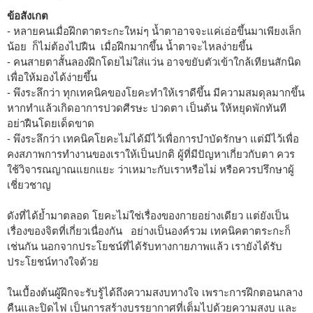
ข้อสังเกต
- หลายคนเมื่อฝึกตาตระกะใหม่ๆ น้ำตาอาจจะแค่เอ่อขึ้นมาเพียงเล็ก
น้อย ก็ไม่ต้องไปฝืน เมื่อฝึกมากขึ้น น้ำตาจะไหลง่ายขึ้น
- คนสายตาสั้นลองฝึกโดยไม่ใส่แว่น อาจขยับตัวเข้าใกล้เทียนสักนิด
เพื่อให้มองได้ง่ายขึ้น
- พึงระลึกว่า ทุกเทคนิคของโยคะทำให้เราดีขึ้น มีความสมดุลมากขึ้น
หากทำแล้วเกิดอาการปวดศีรษะ ปวดตา เป็นต้น ให้หยุดพักทันที
อย่าฝืนโดยเด็ดขาด
- พึงระลึกว่า เทคนิคโยคะไม่ได้มีไว้เพื่อการบำบัดรักษา แต่มีไว้เพื่อ
คงสภาพการทำงานของเราให้เป็นปกติ ผู้ที่มีปัญหาเกี่ยวกับตา ควร
ใช้วิจารณญาณแยกแยะ ว่าเหมาะกับเราหรือไม่ หรือควรปรึกษาผู้
เชี่ยวชาญ
ดังที่ได้ย้ำมาตลอด โยคะไม่ใช่เรื่องของกายอย่างเดียว แต่ยังเป็น
เรื่องของจิตที่เกี่ยวเนื่องกัน อย่างเป็นองค์รวม เทคนิคตาตระกะก็
เช่นกัน นอกจากประโยชน์ที่ได้รับทางกายภาพแล้ว เรายังได้รับ
ประโยชน์ทางใจด้วย
ในเบื้องต้นผู้ฝึกจะรับรู้ได้ถึงความสงบทางใจ เพราะการฝึกตอนกลาง
คืนและปิดไฟ เป็นการสร้างบรรยากาศที่เต็มไปด้วยความสงบ และ