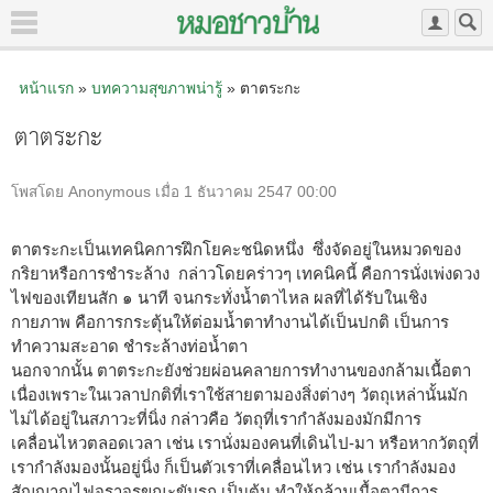
หน้าแรก
»
บทความสุขภาพน่ารู้
» ตาตระกะ
ตาตระกะ
โพสโดย Anonymous เมื่อ 1 ธันวาคม 2547 00:00
ตาตระกะเป็นเทคนิคการฝึกโยคะชนิดหนึ่ง ซึ่งจัดอยู่ในหมวดของ
กริยาหรือการชำระล้าง กล่าวโดยคร่าวๆ เทคนิคนี้ คือการนั่งเพ่งดวง
ไฟของเทียนสัก ๑ นาที จนกระทั่งน้ำตาไหล ผลที่ได้รับในเชิง
กายภาพ คือการกระตุ้นให้ต่อมน้ำตาทำงานได้เป็นปกติ เป็นการ
ทำความสะอาด ชำระล้างท่อน้ำตา
นอกจากนั้น ตาตระกะยังช่วยผ่อนคลายการทำงานของกล้ามเนื้อตา
เนื่องเพราะในเวลาปกติที่เราใช้สายตามองสิ่งต่างๆ วัตถุเหล่านั้นมัก
ไม่ได้อยู่ในสภาวะที่นิ่ง กล่าวคือ วัตถุที่เรากำลังมองมักมีการ
เคลื่อนไหวตลอดเวลา เช่น เรานั่งมองคนที่เดินไป-มา หรือหากวัตถุที่
เรากำลังมองนั้นอยู่นิ่ง ก็เป็นตัวเราที่เคลื่อนไหว เช่น เรากำลังมอง
สัญญาณไฟจราจรขณะขับรถ เป็นต้น ทำให้กล้ามเนื้อตามีการ