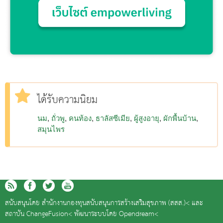
ได้รับความนิยม
นม
ถั่วพู
คนท้อง
ธาลัสซีเมีย
ผู้สูงอายุ
ผักพื้นบ้าน
สมุนไพร
สนับสนุนโดย
สำนักงานกองทุนสนับสนุนการสร้างเสริมสุขภาพ (สสส.)<
และ
สถาบัน ChangeFusion<
พัฒนาระบบโดย
Opendream<