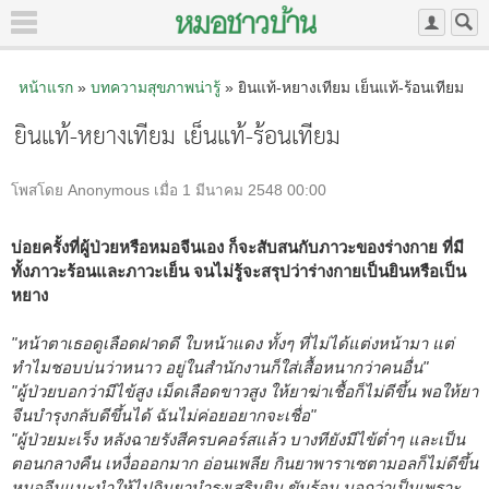
หน้าแรก
»
บทความสุขภาพน่ารู้
» ยินแท้-หยางเทียม เย็นแท้-ร้อนเทียม
ยินแท้-หยางเทียม เย็นแท้-ร้อนเทียม
โพสโดย Anonymous เมื่อ 1 มีนาคม 2548 00:00
บ่อยครั้งที่ผู้ป่วยหรือหมอจีนเอง ก็จะสับสนกับภาวะของร่างกาย ที่มี
ทั้งภาวะร้อนและภาวะเย็น จนไม่รู้จะสรุปว่าร่างกายเป็นยินหรือเป็น
หยาง
"หน้าตาเธอดูเลือดฝาดดี ใบหน้าแดง ทั้งๆ ที่ไม่ได้แต่งหน้ามา แต่
ทำไมชอบบ่นว่าหนาว อยู่ในสำนักงานก็ใส่เสื้อหนากว่าคนอื่น"
"ผู้ป่วยบอกว่ามีไข้สูง เม็ดเลือดขาวสูง ให้ยาฆ่าเชื้อก็ไม่ดีขึ้น พอให้ยา
จีนบำรุงกลับดีขึ้นได้ ฉันไม่ค่อยอยากจะเชื่อ"
"ผู้ป่วยมะเร็ง หลังฉายรังสีครบคอร์สแล้ว บางทียังมีไข้ต่ำๆ และเป็น
ตอนกลางคืน เหงื่อออกมาก อ่อนเพลีย กินยาพาราเซตามอลก็ไม่ดีขึ้น
หมอจีนแนะนำให้ไปกินยาบำรุงเสริมยิน ขับร้อน บอกว่าเป็นเพราะ