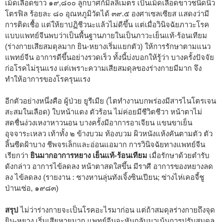
เม็ดเลือดขาว ๑๙,๘๐๐ ลูกบาศก์มิลลิเมตร เป็นเม็ดเลือดขาวชนิดนิว
โตรฟิล ร้อยละ ๘๐ อุณหภูมิวัดได้ ๓๙.๕ องศาเซลเซียส แสดงว่ามี
การติดเชื้อ แต่ให้ยาปฏิชีวนะแล้วไม่ดีขึ้น แต่เมื่อวินิจฉัยภาวะโรค
แบบแพทย์จีนพบว่าเป็นพื้นฐานภายในเป็นภาวะเย็นแท้-ร้อนเทียม
(ร่างกายเสียสมดุลมาก ยิน-หยางเริ่มแยกตัว) ให้การรักษาตามแนว
แพทย์จีน อาการดีขึ้นอย่างรวดเร็ว ทั้งนี้บ่งบอกให้รู้ว่า บางครั้งปัจจัย
ก่อโรคไม่รุนแรง แต่เพราะความเสียสมดุลของร่างกายมีมาก จึง
ทำให้อาการของโรครุนแรง
อีกตัวอย่างหนึ่งคือ ผู้ป่วย ยูรีเมีย (ไตทำงานบกพร่องมีสารไนโตรเจน
สะสมในเลือด) ใบหน้าแดง ตัวร้อน ไม่ค่อยมีชีวิตชีวา หน้าตาไม่
สดชื่นง่วงเหงาหาวนอน บางครั้งมีอาการอาเจียน แขนขาเย็น
อุจจาระเหลว เท้าทั้ง ๒ ข้างบวม ท้องบวม ผิวหนังแห้งคันตามตัว ตัว
ลิ้นซีดฝ้าบาง ชีพจรเล็กและอ่อนแอมาก การวินิจฉัยทางแพทย์จีน
เรียกว่า
ยินมากอาการหยาง เย็นแท้-ร้อนเทียม
เมื่อรักษาด้วยตำรับ
ดังกล่าว อาการไข้ลดลง หน้าตาสดใสขึ้น มีราศี อาการของหยางลด
ลง ไข้ลดลง (รายงาน : ซางหานลุ่นทังเจิ้งซินเปียน; ซ่างไห่เคอจี้ชู
ป่านเซ่อ, ๑๙๘๓)
สรุป
ไม่ว่าร่างกายจะเป็นโรคอะไรมาก่อน แต่ถ้าสมดุลร่างกายถึงจุด
ยิน-หยาง เริ่มเสียหายมาก แพทย์จีนจะหันกลับมาเน้นการปรับสมดุล