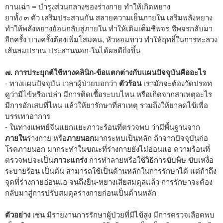
กานเฉ่า = บำรุงส่วนกลางของร่างกาย ทำให้เกิดหยาง
ยาทั้ง ๓ ตัว เสริมประสานกัน สลายความเย็นภายใน เสริมพลังหยาง
ทำให้พลังหยางย้อนกลับสู่ภายใน ทำให้เติมเต็มชีพจร ชีพจรกลับมา
อีกครั้ง บางครั้งต้องเพิ่มโสมคน, หัวหอมขาว ทำให้ฤทธิ์ในการทะลวง
เส้นลมปราณ ประสานนอก-ในได้ผลดียิ่งขึ้น
๗. การประยุกต์ใช้ทางคลินิก-ข้อแตกต่างกับแผนปัจจุบันคืออะไร
- ทางแผนปัจจุบัน เวลาผู้ป่วยบอกว่า
ตัวร้อน
เรามักจะต้องวัดปรอท
ดูว่ามีไข้หรือเปล่า มีการติดเชื้อระบบไหน หรือเกิดจากสาเหตุอะไร
มีการอักเสบที่ไหน แล้วให้ยารักษาที่สาเหตุ รวมถึงให้ยาลดไข้เพื่อ
บรรเทาอาการ
- ในทางแพทย์จีนแยกแยะภาวะร้อนที่ตรวจพบ ว่ามีพื้นฐานจาก
ภายใน
ร่างกาย หรือ
ภายนอก
มากระทบเป็นหลัก ถ้าจากปัจจุบันก่อ
โรคภายนอก มากระทำในขณะที่ร่างกายยังไม่อ่อนแอ ความร้อนที่
ตรวจพบจะเป็น
ภาวะแกร่ง
การทำลายหรือใช้วิธีการขับพิษ ขับเหงื่อ
ระบายร้อน เป็นต้น สามารถใช้เป็นด้านหลักในการรักษาได้ แต่ถ้าถึง
จุดที่ร่างกายอ่อนแอ จนถึงยิน-หยางเสียสมดุลแล้ว การรักษาจะต้อง
กลับมาสู่การปรับสมดุลร่างกายก่อนเป็นด้านหลัก
ตัวอย่าง
เช่น มีรายงานการรักษาผู้ป่วยที่มีไข้สูง มีการตรวจเลือดพบ