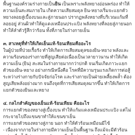
พื้นฐานองค์รวมร่างกายเป็น
ยิน
เป็นเพราะพลังหยางอ่อนพร่อง ทำให้
ความเย็นสะสมภายใน เกิดความเสียสมดุล ยิน-หยางเริ่มจะแยกตัว
หยางลอยสู่เบื้องบนและสู่ภายนอก ปรากฏพลังหยางที่บริเวณแก้มที่
ลอยอยู่ ส่วนผิวทำให้ดูแดงเหมือนประแป้ง พลังหยางที่ลอยสู่ภายนอก
ทำให้ลำตัวรู้สึกว่าร้อน ทั้งที่ภายในร่างกายเย็น
๓. สาเหตุที่ทำให้เกิดเย็นแท้-ร้อนเทียมคืออะไร
ในผู้ป่วยที่ป่วยเรื้อรัง ทำให้เกิดการเสียสมดุลของยิน-หยาง พลังและ
ความร้อนของร่างกายที่สูญเสียต่อเนื่องเป็นเวลายาวนาน ทำให้เกิด
ความเย็น (ยิน) สะสมในร่างกายมากกว่าปกติ จนเริ่มเกิดภาวะแยก
ตัวของยิน-หยาง อย่างกรณีหนึ่งคือ โรคที่มีความรุนแรงเกิดการต่อสู้
ระหว่างร่างกายกับปัจจัยก่อโรค และร่างกายเป็นฝ่ายเพลี้ยงพล้ำ ต้อง
สูญเสียพลังอย่างมาก จนถึงจุดที่การเสียสมดุลมากขึ้น ทำให้เกิดการ
แยกตัวของยินและหยาง
๔. กลไกสำคัญของเย็นแท้-ร้อนเทียม คืออะไร
การแยกตัวของหยางสู่เบื้องบน ทำให้แก้มแดงเหมือนประแป้ง แต่ไม่
กระจายไปถึงแขนขาทำให้แขนขาเย็น
การแยกตัวของหยางสู่ภาย นอก ทำให้ตัวร้อนเหมือนมีไข้
- เนื่องจากภายในร่างกายมีความเย็นเป็นพื้นฐาน ถึงแม้จะมีตัวร้อน