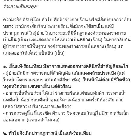
ร่างกายเสียสมดุล"
ความจริง ที่รับรู้โดยทั่วไป คือถ้าร่างกายร้อน หรือมีสิ่งบ่งบอกว่าเป็น
หยาง
เรามักจะขับร้อน ระบายร้อน ซึ่งมักจะใช้
ยาเย็น
แต่มี
ปรากฏการณ์ในผู้ป่วยในบางระยะที่มีพื้นฐานองค์รวมของร่างกาย
เป็น
ยิน
(เย็น) แต่แสดงออกให้เห็นว่าเป็น
หยาง
(ร้อน) ในทางกลับกัน
ผู้ป่วยบางรายมีพื้นฐาน องค์รวมของร่างกายเป็นหยาง (ร้อน) แต่
แสดงออกให้เห็นว่าเป็นยิน (เย็น)
๑. เย็นแท้-ร้อนเทียม มีอาการแสดงออกทางคลินิกที่สำคัญคืออะไร
- ผู้ป่วยมักมีการตรวจพบที่สำคัญคือ
แก้มแดงคล้ายประแป้ง
(แต่
ใบหน้าโดยรวมรอบๆ แก้มมักมีสีขาวซีด),
ใบหน้าไม่ค่อยมีชีวิตชีวา
หงุดหงิดง่าย แขนขาเย็น แต่ตัวร้อน
- อาการอื่นที่พบร่วม ได้แก่ ร่างกายร้อนแต่ชอบห่มผ้า กระหายน้ำ
แต่ดื่มน้ำน้อย ชอบดื่มน้ำอุ่นปริมาณน้อย บางครั้งมีท้องเสีย ถ่าย
เหลว ปัสสาวะปริมาณมากและสีจาง
- การตรวจดูลิ้น ลิ้นจะซีด ฝ้าขาว ชีพจรลอย ใหญ่ไม่มีราก หรือเล็ก
อ่อนแอมาก (แทบคลำไม่เจอ)
๒. ทำไมจึงเกิดปรากฏการณ์ เย็นแท้-ร้อนเทียม