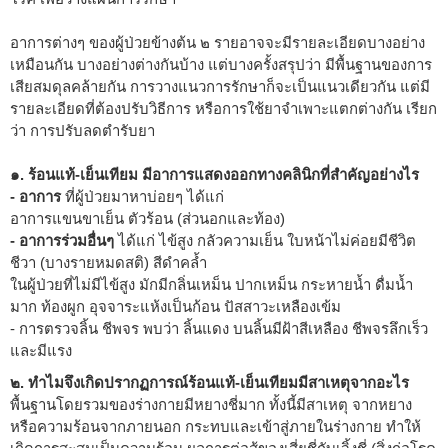
อาการต่างๆ ของผู้ป่วยข้างต้น ๒ รายอาจจะมีรายละเอียดบางอย่าง
เหมือนกัน บางอย่างต่างกันบ้าง แต่บางครั้งสรุปว่า มีพื้นฐานของการ
เสียสมดุลคล้ายกัน การวางแนวการรักษาก็จะเป็นแนวเดียวกัน แต่มี
รายละเอียดที่ต้องปรับวิธีการ หรือการใช้ยาจำเพาะแตกต่างกัน เรียก
ว่า การปรับลดตำรับยา
๑. ร้อนแท้-เย็นเทียม มีอาการแสดงออกทางคลินิกที่สำคัญอย่างไร
- อาการ
ที่ผู้ป่วยมาหาบ่อยๆ ได้แก่
อาการแขนขาเย็น ตัวร้อน (ส่วนอกและท้อง)
- อาการร่วมอื่นๆ
ได้แก่ ไข้สูง กลัวความเย็น ใบหน้าไม่ค่อยมีชีวิต
ชีวา (บางรายหมดสติ) สีดำคล้ำ
ในผู้ป่วยที่ไม่มีไข้สูง มักมีกลิ่นเหม็น ปากเหม็น กระหายน้ำ ดื่มน้ำ
มาก ท้องผูก อุจจาระแห้งเป็นก้อน ปัสสาวะเหลืองเข้ม
- การตรวจลิ้น ชีพจร พบว่า ลิ้นแดง บนลิ้นมีฝ้าสีเหลือง ชีพจรลึกเร็ว
และมีแรง
๒. ทำไมจึงเกิดปรากฏการณ์ร้อนแท้-เย็นเทียมมีสาเหตุจากอะไร
พื้นฐานโดยรวมของร่างกายมีหยางชี่มาก ทั้งนี้มีสาเหตุ จากหยาง
หรือความร้อนจากภายนอก กระทบและเข้าสู่ภายในร่างกาย ทำให้