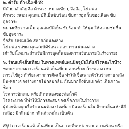
๒. ตำรับ ต้า-เฉิง-ชี่-ทัง
มีตัวยาสำคัญคือ ต้าหวง, หมางเซียว, จื่อสือ, โฮ่ว-พ่อ
ต้าหวง รสขม คุณสมบัติเย็นขับร้อน ขับการอุดกั้นของเลือด ขับ
อุจจาระ
หมางเซียว รสเค็ม คุณสมบัติเย็น ขับร้อน ทำให้นุ่ม ให้ความชุ่มชื้น
ขับอุจจาระ
จื่อสือ รสขมเผ็ด สลายก่อนลงล่าง
โฮ่ว-พ่อ รสขม คุณสมบัติร้อน ลดอาการแน่นลงล่าง
(ตำรับนี้เหมาะสำหรับมีการอุดกั้นของความร้อนภายในร่างกาย)
๖. ร้อนแท้-เย็นเทียม ในทางแพทย์แผนปัจจุบันได้แก่โรคอะไรบ้าง
ขอบเขตของภาวะร้อนแท้-เย็นเทียม ค่อนข้างกว้างขวาง เช่น
ภาวะไข้สูง ตัวร้อนจากการติดเชื้อ ทำให้เชื้อเพาะตัวในร่างกาย พลัง
ยิน-หยางของร่างกายไม่กลมกลืน เป็นมากถึงขั้นแยกตัว เกิดภาวะ
ช็อก
โรคการอักเสบ หรือเกิดหนองของท่อน้ำดี
โรคระบาด ที่ทำให้มีการสะสมของเชื้อภายในร่างกาย
ผู้ป่วยท้องผูกเรื้อรัง แน่นท้อง ปวดท้อง มีแผลร้อนใน ฝ้าบนลิ้นแห้งมีสี
เหลือง มีกลิ่นปาก กลิ่นตัวเหม็น เป็นต้น
สรุป
ภาวะร้อนแท้-เย็นเทียม เป็นภาวะที่พบบ่อยจากความร้อน หรือ