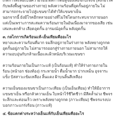
เกิดการสะสมเป็นความร้อน ผลการต่อสู้ของเสี่ยชี่กับเจิ้งชี่ (สิ่งก่อโรค
กับพลังพื้นฐานของร่างกาย) พลังความร้อนที่อุดกั้นอยู่ภายใน ไม่
สามารถกระจายไปสู่แขนขาได้ทำให้แขนขาเย็น
นอกจากนี้ ยังมีโรคอีกหลายอย่างที่ไม่ใช่โดนกระทบจากภายนอก
แต่เป็นเพราะการสะสมความร้อนภายในอันเนื่องมาจากของเสีย เช่น
เสมหะตกค้าง เลือดอุดกั้น อารมณ์อุดกั้น พลังอุดกั้น
๓. กลไกการเกิดร้อนแท้-เย็นเทียมคืออะไร
หยางและความร้อนที่มาก จมลึกอยู่ภายในร่างกาย พลังหยางถูกกด
อุดกั้นอยู่ภายใน ไม่สามารถออกสู่ร่างกายภายนอก ไม่สามารถให้
ความอบอุ่นกับกล้ามเนื้อและผิวหนังบริเวณแขนขา
ความร้อนภายในเป็นภาวะแท้ (เป็นร้อนแท้) ทำให้ร่างกายภายใน
ร้อน (หน้าอก ช่องท้อง) กระหายน้ำ ดื่มน้ำมาก ปากเหม็น อุจจาระ
แข็ง ปัสสาวะเข้มเหลือง ลิ้นแดง ฝ้าบนลิ้นสีเหลือง
ความเย็นของแขนขาเป็นภาวะเทียม (เป็นเย็นเทียม) ทำให้มีอาการ
แขนขาเย็น หรือกลัวความเย็น ใบหน้าไร้ชีวิตชีวา มีสีคล้ำม่วง ชีพจร
จะลึกและค่อนเร็ว เพราะพลังหยางถูกกด (ภาวะเทียม) ชีพจรแรงบ่ง
บอกภาวะแกร่งร้อน (ภาวะแท้)
๔. ข้อแตกต่างระหว่างเย็นแท้กับเย็นเทียมคืออะไร