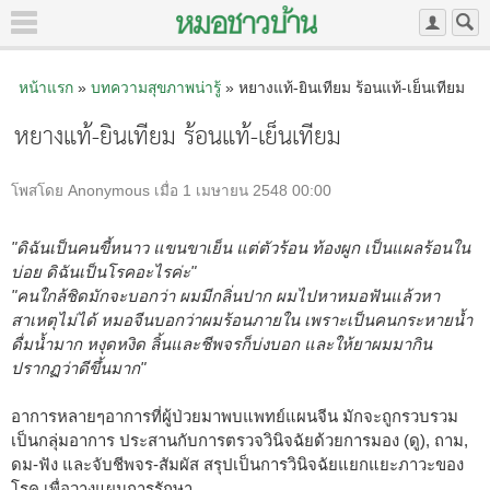
หน้าแรก
»
บทความสุขภาพน่ารู้
» หยางแท้-ยินเทียม ร้อนแท้-เย็นเทียม
หยางแท้-ยินเทียม ร้อนแท้-เย็นเทียม
โพสโดย Anonymous เมื่อ 1 เมษายน 2548 00:00
"ดิฉันเป็นคนขี้หนาว แขนขาเย็น แต่ตัวร้อน ท้องผูก เป็นแผลร้อนใน
บ่อย ดิฉันเป็นโรคอะไรค่ะ"
"คนใกล้ชิดมักจะบอกว่า ผมมีกลิ่นปาก ผมไปหาหมอฟันแล้วหา
สาเหตุไม่ได้ หมอจีนบอกว่าผมร้อนภายใน เพราะเป็นคนกระหายน้ำ
ดื่มน้ำมาก หงุดหงิด ลิ้นและชีพจรก็บ่งบอก และให้ยาผมมากิน
ปรากฏว่าดีขึ้นมาก"
อาการหลายๆอาการที่ผู้ป่วยมาพบแพทย์แผนจีน มักจะถูกรวบรวม
เป็นกลุ่มอาการ ประสานกับการตรวจวินิจฉัยด้วยการมอง (ดู), ถาม,
ดม-ฟัง และจับชีพจร-สัมผัส สรุปเป็นการวินิจฉัยแยกแยะภาวะของ
โรค เพื่อวางแผนการรักษา