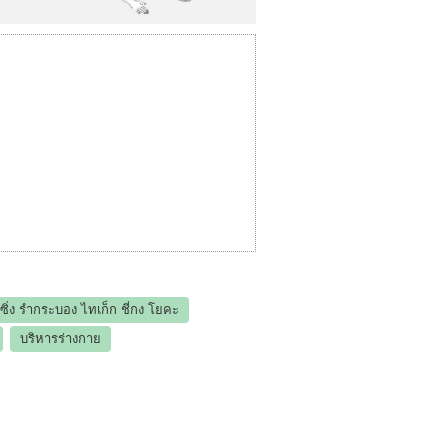
คซิ่ง รำกระบอง ไทเก็ก ชี่กง โยคะ
บริหารร่างกาย