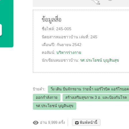
ข้อมูลสื่อ
ชื่อไฟล์:
245-005
นิตยสารหมอชาวบ้าน
เล่มที่:
245
เดือน/ปี:
กันยายน 2542
คอลัมน์:
บริหารร่างกาย
นักเขียนหมอชาวบ้าน:
รศ.ประโยชน์ บุญสินสุข
ป้ายคำ:
วิ่ง เดิน ปั่นจักรยาน ว่ายน้ำ แอร์โรบิค แอร์โรบอ
ออกกำลังกาย
สร้างเสริมสุขภาพ 3 อ.​ และป้องกันโรค
รศ.ประโยชน์ บุญสินสุข
อ่าน 9,999 ครั้ง
พิมพ์หน้านี้