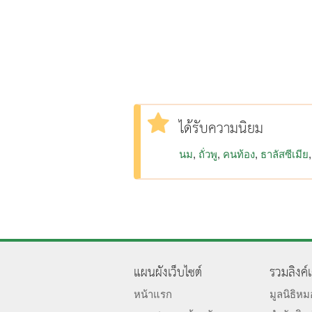
ได้รับความนิยม
นม
ถั่วพู
คนท้อง
ธาลัสซีเมีย
แผนผังเว็บไซต์
รวมลิงค์
หน้าแรก
มูลนิธิห