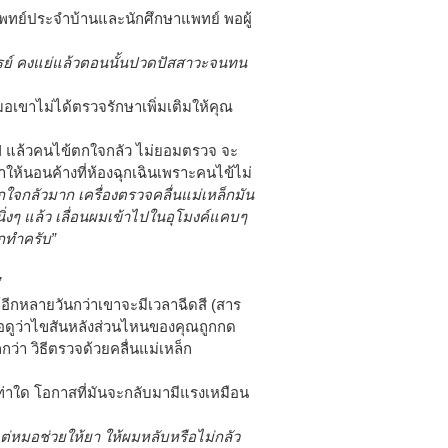
นแพทย์ประจำบ้านและนักศึกษาแพทย์ พอผู้
จารย์ คงแย่แล้วตอนนั้นปวดปัสสาวะจนทน
มอเขาไม่ได้ตรวจรักษาเพิ่มเติมให้คุณ
RI แล้วคนไข้ตกใจกลัว ไม่ยอมตรวจ จะ
ให้นอนค้างที่ห้องฉุกเฉินเพราะคนไข้ไม่
ใจกลัวมาก เครื่องตรวจคลื่นแม่เหล็กมัน
นิ่งๆ แล้ว เลื่อนผมเข้าไปในอุโมงค์แคบๆ
ิกทำครับ”
”
์อีกหลายวันกว่าเขาจะมีเวลาฉีดสี (สาร
่อดูว่าไขสันหลังส่วนไหนของคุณถูกกด
่า วิธีตรวจด้วยคลื่นแม่เหล็ก
ท่าใด โอกาสที่มันจะกลับมามีแรงเหมือน
แต่หมอช่วยให้ยา ให้ผมหลับหรือไม่กลัว