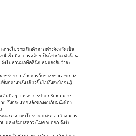
งเดินทางไปขาย สินค้าตามต่างจังหวัดเป็น
านี เริ่มมีอาการคล้ายเป็นไข้หวัด ตัวร้อน
 จึงไปหาหมอที่คลินิก หมอสงสัยว่าจะ
ริหารร่างกายด้วยการก้มๆ เงยๆ และแกว่ง
ขึ้นกลางหลัง เสียวขึ้นไปถึงสะบักจนผู้
ให้เดินปัดๆ และอาการปวดบริเวณกลาง
อมหาย จึงกระแทกหลังของตนกับผนังห้อง
้น
งไปหาหมอนวดแผนโบราณ แต่นวดแล้วอาการ
ย และเริ่มปัสสาวะไม่ค่อยออก จึงรีบ
รุงเทพฯ ในช่วงบ่ายของวันต่อมา ในสภาพ