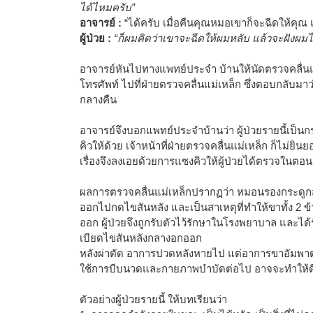
ได้ไหมครับ”
อาจารย์ :
“ได้ครับ เมื่อคืนคุณหมอเขาก็จะฉีดให้คุณ
ผู้ป่วย :
“ก็ผมคิดว่าเขาจะฉีดให้ผมหลับ แล้วจะฝังผมไว
อาจารย์หันไปทางแพทย์ประจำ บ้านให้นัดตรวจคลื่นแม
โทรศัพท์ ไปที่ฝ่ายตรวจคลื่นแม่เหล็ก ซึ่งตอบกลับมา
กลางคืน
อาจารย์จึงบอกแพทย์ประจำบ้านว่า ผู้ป่วยรายนี้เป็น
คิวให้ด้วย เจ้าหน้าที่ฝ่ายตรวจคลื่นแม่เหล็ก ก็ไม่ยิน
เรื่องจึงลงเอยด้วยการแซงคิวให้ผู้ป่วยได้ตรวจในตอน
ผลการตรวจคลื่นแม่เหล็กปรากฏว่า หมอนรองกระดูกส
ออกไปกดไขสันหลัง และเป็นสาเหตุที่ทำให้ขาทั้ง 2 ข
ออก ผู้ป่วยจึงถูกรับตัวไว้รักษาในโรงพยาบาล และได
เบียดไขสันหลังกลางอกออก
หลังผ่าตัด อาการปวดหลังหายไป แต่อาการขาอัมพาต แ
ใช้การบีบนวดและกายภาพบำบัดต่อไป อาจจะทำให้ดีข
ตัวอย่างผู้ป่วยรายนี้ ให้บทเรียนว่า