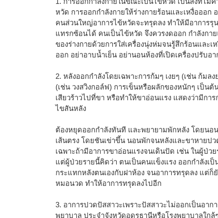
1. การออกกำลังกายในขณะเป็นไข้หวัด เป็นสิ่งที่ไม่ควร
หวัด การออกกำลังกายให้ร่างกายร้อนและเหงื่อออก 
คนส่วนใหญ่อาการไข้หวัดจะทรุดลง ทำให้มีอาการรุ
แทรกซ้อนได้ คนเป็นไข้หวัด จึงควรงดออก กำลังกาย
ของร่างกายด้วยการใส่เครื่องนุ่งห่มจนรู้สึกร้อนและเ
ออก อย่าอาบน้ำเย็น อย่านอนห้องที่เปิดเครื่องปรับอา
2. หลังออกกำลังโดยเฉพาะการก้มๆ เงยๆ (เช่น ก้มลง
(เช่น วงสวิงกอล์ฟ) การเข็นหรือผลักของหนักๆ เป็นต้
เสียวร้าวไปที่ขา หรือทำให้ขาอ่อนแรง แสดงว่ามีก
ไขสันหลัง
ต้องหยุดออกกำลังทันที และพยายามพักหลัง โดยนอนห
เส้นตรง โดยชันเข่าขึ้น นอนพักจนหลังและขาหายปวดแล
เฉพาะถ้ามีอาการขาอ่อนแรงจนเดินปัด เช่น ในผู้ป่
แต่ผู้ป่วยรายนี้คิดว่า ตนเป็นคนแข็งแรง ออกกำลัง
กระแทกหลังตนเองกับฝาห้อง จนอาการทรุดลง แต่ก็ยังไ
หมอนวด ทำให้อาการทรุดลงไปอีก
3. อาการปวดปัสสาวะเพราะปัสสาวะไม่ออกเป็นอาการที
พยาบาล ประจำจังหวัดอุดรธานีหรือโรงพยาบาลใกล้ๆ