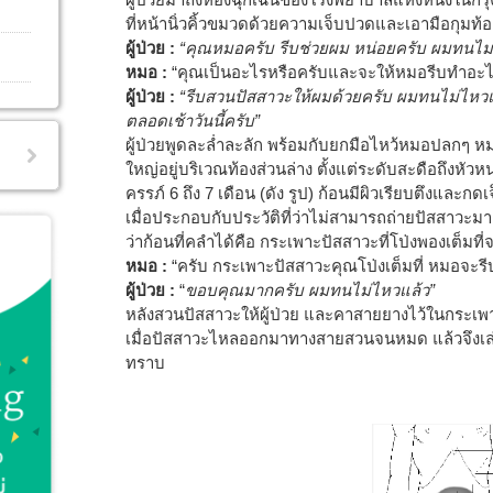
ที่หน้านิ่วคิ้วขมวดด้วยความเจ็บปวดและเอามือกุมท
ผู้ป่วย
:
“คุณหมอครับ รีบช่วยผม หน่อยครับ ผมทนไม่
หมอ
:
“คุณเป็นอะไรหรือครับและจะให้หมอรีบทำอะไ
ผู้ป่วย :
“รีบสวนปัสสาวะให้ผมด้วยครับ ผมทนไม่ไห
ตลอดเช้าวันนี้ครับ”
ผู้ป่วยพูดละล่ำละลัก พร้อมกับยกมือไหว้หมอปลกๆ ห
ใหญ่อยู่บริเวณท้องส่วนล่าง ตั้งแต่ระดับสะดือถึงหัวห
ครรภ์ 6 ถึง 7 เดือน (ดัง รูป) ก้อนมีผิวเรียบตึงและกดเ
เมื่อประกอบกับประวัติที่ว่าไม่สามารถถ่ายปัสสาวะม
ว่าก้อนที่คลำได้คือ กระเพาะปัสสาวะที่โป่งพองเต็มที่จา
หมอ :
“ครับ กระเพาะปัสสาวะคุณโป่งเต็มที่ หมอจะรีบ
ผู้ป่วย
:
“
ขอบคุณมากครับ ผมทนไม่ไหวแล้ว”
หลังสวนปัสสาวะให้ผู้ป่วย และคาสายยางไว้ในกระเพาะปั
เมื่อปัสสาวะไหลออกมาทางสายสวนจนหมด แล้วจึงเล่า
ทราบ