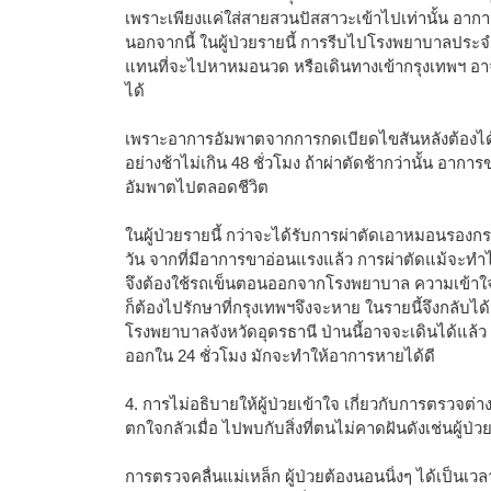
เพราะเพียงแค่ใส่สายสวนปัสสาวะเข้าไปเท่านั้น อาก
นอกจากนี้ ในผู้ป่วยรายนี้ การรีบไปโรงพยาบาลประจำจ
แทนที่จะไปหาหมอนวด หรือเดินทางเข้ากรุงเทพฯ อ
ได้
เพราะอาการอัมพาตจากการกดเบียดไขสันหลังต้องได้ร
อย่างช้าไม่เกิน 48 ชั่วโมง ถ้าผ่าตัดช้ากว่านั้น อา
อัมพาตไปตลอดชีวิต
ในผู้ป่วยรายนี้ กว่าจะได้รับการผ่าตัดเอาหมอนรองกร
วัน จากที่มีอาการขาอ่อนแรงแล้ว การผ่าตัดแม้จะทำได้
จึงต้องใช้รถเข็นตอนออกจากโรงพยาบาล ความเข้าใจผ
ก็ต้องไปรักษาที่กรุงเทพฯจึงจะหาย ในรายนี้จึงกลับได้ผ
โรงพยาบาลจังหวัดอุดรธานี ป่านนี้อาจจะเดินได้แล้ว 
ออกใน 24 ชั่วโมง มักจะทำให้อาการหายได้ดี
4. การไม่อธิบายให้ผู้ป่วยเข้าใจ เกี่ยวกับการตรวจต่า
ตกใจกลัวเมื่อ ไปพบกับสิ่งที่ตนไม่คาดฝันดังเช่นผู้ป่วย
การตรวจคลื่นแม่เหล็ก ผู้ป่วยต้องนอนนิ่งๆ ได้เป็นเ