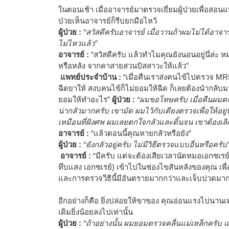
ในตอนเช้า เมื่ออาจารย์มาตรวจเยี่ยมผู้ป่วยเพื่อสอ
ป่วยเห็นอาจารย์ก็รีบยกมือไหว้
ผู้ป่วย :
“สวัสดีครับอาจารย์ เมื่อวานถ้าผมไม่ได้อา
ไม่ไหวแล้ว”
อาจารย์ :
“สวัสดีครับ แล้วทำไมคุณยังนอนอยู่นี่ล่ะ ห
หรือหลัง จากคาสายสวนปัสสาวะให้แล้ว”
แพทย์ประจำบ้าน :
“เมื่อคืนเราส่งคนไข้ไปตรวจ M
ฉีดยาให้ สงบคนไข้ก็ไม่ยอมให้ฉีด ก็เลยต้องนำกลับมา
ยอมให้ทำอะไร”
ผู้ป่วย :
“ผมขอโทษครับ เมื่อคืนผมตก
น่ากลัวมากครับ เขามัด ผมไว้กับเตียงตรวจเพื่อให้อยู่
เหมือนที่ฝังศพ ผมเลยตกใจกลัวและดิ้นจน เขาต้องเล
อาจารย์ :
“แล้วตอนนี้คุณหายกลัวหรือยัง”
ผู้ป่วย :
“ยังกลัวอยู่ครับ ไม่มีวิธีตรวจแบบอื่นหรือครับ
อาจารย์ :
“มีครับ แต่จะต้องเสียเวลานัดหมอเอกซเรย
ทึบแสง เอกซเรย์) เข้าไปในช่องไขสันหลังของคุณ เพื
และการตรวจวิธีนี้มีอันตรายมากกว่าและเจ็บปวดมากกว
อีกอย่างก็คือ ยิ่งปล่อยให้ขาของ คุณอ่อนแรงไปนานเ
เดิมยิ่งน้อยลงไปเท่านั้น
ผู้ป่วย :
“ถ้าอย่างนั้น ผมยอมตรวจคลื่นแม่เหล็กครับ 