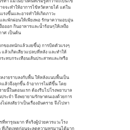
ทำ แม้ในบางคนที่เริ่มรู้สึกว่าจะเป็นไข้
อาจจะทำให้อาการไข้หวัดหายได้ แต่ใน
นแรงขึ้นและอาจทำให้เกิดภาวะ
และพักผ่อนให้เพียงพอ รักษาความอบอุ่น
หงื่อออก กินอาหารและน้ำร้อนๆให้เหงื่อ
กาศ เป็นต้น
ยกของหนักแล้วเงยขึ้น) การบิดตัวแรงๆ
น แล้วเกิดเสียวแปลบที่หลัง และทำให้
ารกระทบกระเทือนเส้นประสาทและ/หรือ
งายราบลงกับพื้น ให้หลังแนบพื้นเป็น
้วจึงลุกขึ้น ถ้าอาการไม่ดีขึ้น โดย
วยรายนี้ในตอนแรก ต้องรีบไปโรงพยาบาล
เป็นประจำ จึงพยายามรักษาตนเองด้วยการ
ม่สงสัยว่าเป็นเรื่องอันตราย จึงไปหา
่ทารุณมาก ที่จริงผู้ป่วยควรแวะโรง
 ที่เกิดเหตุก่อนจะลดความทรมานได้มาก