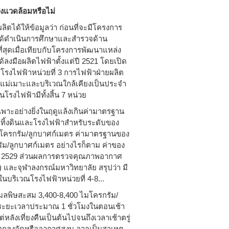
งแวดล้อมหรือไม่
ตได้ให้ข้อมูลว่า ก่อนที่จะมีโครงการ
ด้ดำเนินการศึกษาและสำรวจด้าน
่สุดเมื่อเทียบกับโครงการพัฒนาแหล่ง
ได้ลงมือผลิตไฟฟ้าตั้งแต่ปี 2521 โดยเปิด
ิดโรงไฟฟ้าหน่วยที่ 3 การไฟฟ้าฝ่ายผลิต
่เมาะและบริเวณใกล้เคียงเป็นประจำ
้นโรงไฟฟ้ามีทั้งสิ้น 7 หน่วย
าะอย่างยิ่งในฤดูแล้งเกินค่ามาตรฐาน
่ทิ้งดินและโรงไฟฟ้าสำหรับระดับของ
ไมโครกรัม/ลูกบาศก์เมตร ค่ามาตรฐานของ
ัม/ลูกบาศก์เมตร อย่างไรก็ตาม ค่าของ
นปี 2529 ส่วนผลการตรวจคุณภาพอากาศ
 และจุฬาลงกรณ์มหาวิทยาลัย สรุปว่า มี
นบริเวณโรงไฟฟ้าหน่วยที่ 4-8...
มลพิษสะสม 3,400-8,400 ไมโครกรัม/
เป็นระยะเวลาประมาณ 1 ชั่วโมงในตอนเช้า
หลังเที่ยงคืนเป็นต้นไปจนถึงเวลาเช้าตรู่
อกลงจัดหรืออากาศสงบ อาจเป็นสาเหตุ