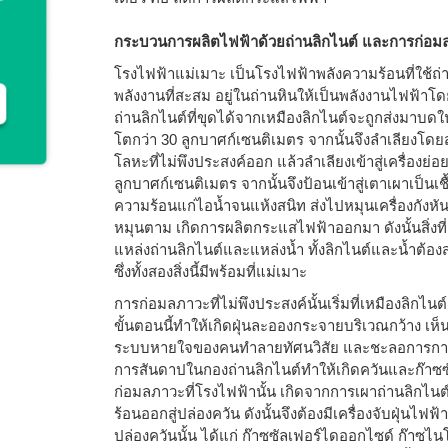
กระบวนการผลิตไฟฟ้าด้วยถ่านลิกไนต์ และการก่อมลภ
โรงไฟฟ้าแม่เมาะ เป็นโรงไฟฟ้าพลังความร้อนที่ใช้ถ่
พลังงานที่สะสม อยู่ในถ่านหินให้เป็นพลังงานไฟฟ้าโด
ถ่านลิกไนต์ที่ขุดได้จากเหมืองลิกไนต์จะถูกส่งมาบด
โตกว่า 30 ลูกบาศก์เซนติเมตร จากนั้นจึงลำเลียงโ
โลหะที่ไม่พึงประสงค์ออก แล้วลำเลียงเข้าสู่เครื่องย่
ลูกบาศก์เซนติเมตร จากนั้นจึงป้อนเข้าสู่เตาเผาเป็นเช
ความร้อนแก่ไอน้ำจนแห้งสนิท ส่งไปหมุนเครื่องกังหันไ
หมุนตาม เกิดการผลิตกระแสไฟฟ้าออกมา ดังนั้นสิ่งท
แหล่งถ่านลิกไนต์และแหล่งน้ำ ทั้งลิกไนต์และน้ำต้องส
ซึ่งทั้งสองสิ่งนี้มีพร้อมที่แม่เมาะ
การก่อมลภาวะที่ไม่พึงประสงค์นั้นเริ่มที่เหมืองลิกไนต์
ขั้นตอนนี้ทำให้เกิดฝุ่นละอองกระจายบริเวณกว้าง เห็นช
ระบบหายใจของคนทำลายทัศนวิสัย และชะลอการการเจ
การสันดาปในกองถ่านลิกไนต์ทำให้เกิดควันและก๊า
ก่อมลภาวะที่โรงไฟฟ้านั้น เกิดจากการเผาถ่านลิกไนต์ซ
ร้อนออกสู่ปล่องควัน ดังนั้นจึงต้องมีเครื่องจับฝุ่นไ
ปล่องควันนั้น ได้แก่ ก๊าซซัลเฟอร์ไดออกไซด์ ก๊าซไ