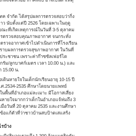
ซีเทค จำกัด ได้สรุปผลการตรวจสอบว่ากิ่ง
าว นับตั้งแต่ปี 2526 โดยเฉพาะในฤดู
ณะที่เกิดเหตุการณ์ในวันที่ 3-5 ตุลาคม
การตรวจสอบคุณภาพอากาศ จนกระทั่ง
ตรวจอากาศเข้าไปดำเนินการที่โรงเรียน
ให้ทราบผลการตรวจสุขภาพอากาศ ในวันที่
องประชาชน เพราะค่าก๊าซซัลเฟอร์ได
กรัม/ลูกบาศก์เมตร เวลา 10.00 น.) และ
า 15.00 น.
ดินหายใจในเด็กนักเรียนอายุ 10-15 ปี
พ.ศ.2534-2535 ศึกษาโดยนายแพทย์
ในพื้นที่อำเภอแม่ละเมาะ มีโอกาสเสี่ยง
ายใจมากกว่าเด็กในอำเภอแจ้ห่มถึง 3
ื่อวันที่ 20 ตุลาคม 2535 และงานศึกษา
ือข้อแก้ตัวที่ว่าชาวบ้านสบป้าดเสแสร้ง
ไรบ้าง
มีปริมาณรวมถึง 1,300 ล้านเมตริกตัน