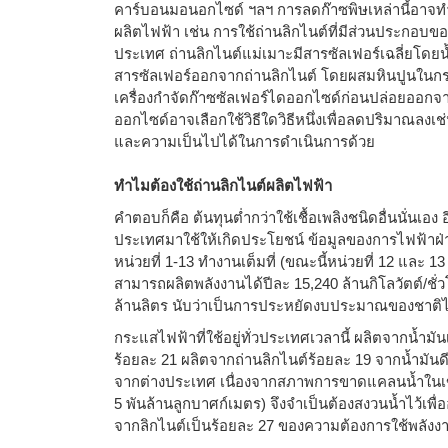
คาร์บอนมอนอกไซด์ ฯลฯ การลดก๊าซพิษเหล่านี้อาจ
ผลิตไฟฟ้า เช่น การใช้ถ่านลิกไนต์ที่มีส่วนประกอบของซ
ประเทศ ถ่านลิกไนต์แม่เมาะมีสารซัลเฟอร์เฉลี่ยโดย
สารซัลเฟอร์ออกจากถ่านลิกไนต์ โดยผสมหินปูนในกร
เครื่องกำจัดก๊าซซัลเฟอร์ไดออกไซด์ก่อนปล่อยออก
ออกไซด์อาจเลือกใช้วิธีใดวิธีหนึ่งเพื่อลดปริมาณลงเช่น
และความเป็นไปได้ในการดำเนินการด้วย
ทำไมต้องใช้ถ่านลิกไนต์ผลิตไฟฟ้า
คำตอบก็คือ ต้นทุนต่ำกว่าใช้เชื้อเพลิงชนิดอื่นนั่นเ
ประเทศมาใช้ให้เกิดประโยชน์ ข้อมูลของการไฟฟ้าฝ่า
หน่วยที่ 1-13 ทำงานเต็มที่ (ขณะนี้หน่วยที่ 12 และ 1
สามารถผลิตพลังงานได้ปีละ 15,240 ล้านกิโลวัตต์/ชั่
ล้านลิตร นับว่าเป็นการประหยัดงบประมาณของชาติ
กระแสไฟฟ้าที่ใช้อยู่ทั่วประเทศเวลานี้ ผลิตจากน้ำม
ร้อยละ 21 ผลิตจากถ่านลิกไนต์ร้อยละ 19 จากน้ำมันดี
จากต่างประเทศ เนื่องจากสภาพการขาดแคลนน้ำในเขื่อนภ
5 พันล้านลูกบาศก์เมตร) จึงจำเป็นต้องสงวนน้ำไว้เพื
จากลิกไนต์เป็นร้อยละ 27 ของความต้องการใช้พลังง