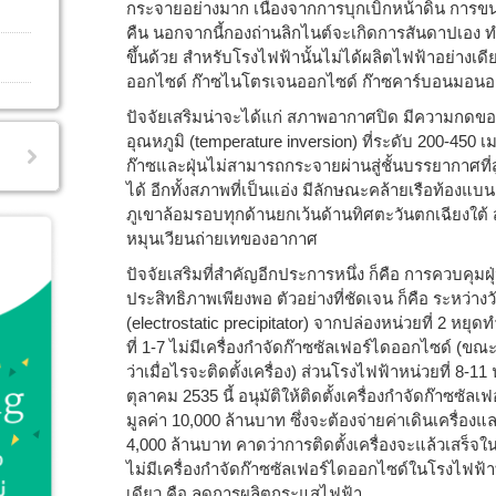
กระจายอย่างมาก เนื่องจากการบุกเบิกหน้าดิน การข
คืน นอกจากนี้กองถ่านลิกไนต์จะเกิดการสันดาปเอง 
ขึ้นด้วย สำหรับโรงไฟฟ้านั้นไม่ได้ผลิตไฟฟ้าอย่างเดีย
ออกไซด์ ก๊าซไนโตรเจนออกไซด์ ก๊าซคาร์บอนมอนอก
ปัจจัยเสริมน่าจะได้แก่ สภาพอากาศปิด มีความกดข
อุณหภูมิ (temperature inversion) ที่ระดับ 200-450 
ก๊าซและฝุ่นไม่สามารถกระจายผ่านสู่ชั้นบรรยากาศท
ได้ อีกทั้งสภาพที่เป็นแอ่ง มีลักษณะคล้ายเรือท้องแบ
ภูเขาล้อมรอบทุกด้านยกเว้นด้านทิศตะวันตกเฉียงใต้ 
หมุนเวียนถ่ายเทของอากาศ
ปัจจัยเสริมที่สำคัญอีกประการหนึ่ง ก็คือ การควบคุมฝ
ประสิทธิภาพเพียงพอ ตัวอย่างที่ชัดเจน ก็คือ ระหว่างวั
(electrostatic precipitator) จากปล่องหน่วยที่ 2 หยุด
ที่ 1-7 ไม่มีเครื่องกำจัดก๊าซซัลเฟอร์ไดออกไซด์ (ขณะน
ว่าเมื่อไรจะติดตั้งเครื่อง) ส่วนโรงไฟฟ้าหน่วยที่ 8-11 น
ตุลาคม 2535 นี้ อนุมัติให้ติดตั้งเครื่องกำจัดก๊าซซั
มูลค่า 10,000 ล้านบาท ซึ่งจะต้องจ่ายค่าเดินเครื่อ
4,000 ล้านบาท คาดว่าการติดตั้งเครื่องจะแล้วเสร็จในอ
ไม่มีเครื่องกำจัดก๊าซซัลเฟอร์ไดออกไซด์ในโรงไฟฟ้
เดียว คือ ลดการผลิตกระแสไฟฟ้า