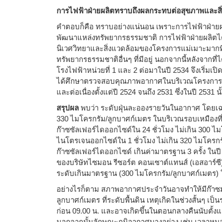
การไฟฟ้าฝ่ายผลิตทราบถึงผลกระทบต่อสุขภาพและสิ่
คำตอบก็คือ ทราบอย่างแน่นอน เพราะการไฟฟ้าฝ่ายผลิ
พัฒนาแหล่งทรัพยากรธรรมชาติ การไฟฟ้าฝ่ายผลิตไ
นิเวศวิทยาและสิ่งแวดล้อมของโครงการแม่เมาะมากที
ทรัพยากรธรรมชาติอื่นๆ ที่มีอยู่ นอกจากนี้หลังจากที่
โรงไฟฟ้าหน่วยที่ 1 และ 2 ต่อมาในปี 2534 จึงเริ่มเป
ได้ศึกษาตรวจสอบคุณภาพอากาศในบริเวณโครงการแม
และต่อเนื่องตั้งแต่ปี 2524 จนถึง 2531 ซึ่งในปี 2531 นั
สรุปผล
พบว่า ระดับฝุ่นละอองรายวันในอากาศ โดยเฉพ
330 ไมโครกรัม/ลูกบาศก์เมตร ในบริเวณรอบเหมืองที
ก๊าซซัลเฟอร์ไดออกไซด์ใน 24 ชั่วโมง ไม่เกิน 300 
ไนโตรเจนออกไซด์ใน 1 ชั่วโมง ไม่เกิน 320 ไมโครกร
ก๊าซซัลเฟอร์ไดออกไซด์ เกินค่ามาตรฐาน 3 ครั้ง ใ
ของบริษัทไซมอน รีซอร์ต คอนเซาต์แทนส์ (เอสอาร์ซี)
ระดับเกินมาตรฐาน (300 ไมโครกรัม/ลูกบาศก์เมตร) ใ
อย่างไรก็ตาม สภาพอากาศประจำวันอาจทำให้มีก๊าซ
ลูกบาศก์เมตร ที่ระดับพื้นดิน เหตุเกิดในช่วงสั้นๆ 
ก่อน 09.00 น. และอาจเกิดขึ้นในตอนกลางคืนนับตั้งแต่
นอกจากนั้นลักษณะภูมิอากาศบางอย่าง เช่น เวลาหม