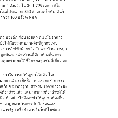
รวมกำลังผลิตไฟฟ้า 1,725 เมกกะกิโล
กไนต์ประมาณ 350 ล้านเมตริกตัน นั่นก็
กกว่า 100 ปีจึงจะหมด
ว ป่วยอีกเกือบร้อยตัว ต้นไม้มีอาการ
ี้ยังไม่นับรวมสุขภาพจิตที่ถูกกระทบ
ของการไฟฟ้าฝ่ายผลิตกับชาวบ้าน การถูก
ูกพันของชาวบ้านที่มีต่อท้องถิ่น การ
บคุณค่าและวิถีชีวิตของชุมชนทีเดียว จะ
ยะยาวในการแก้ปัญหาไว้แล้ว โดย
าศอย่างมีประสิทธิภาพ และจะทำการลด
ุ่นเกินค่ามาตรฐาน สำหรับมาตรการระยะ
ด์ดังกล่าวแล้ว แต่มาตรการดังกล่าวมิได้
็คือ ทำอย่างไรจึงจะทำให้ชุมชนท้องถิ่น
อำนาจทางกฎหมายในการปกป้องตนเอง
ำนาจรัฐฯ หรืออำนาจอื่นใดที่ไม่ชอบ