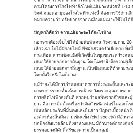
ตามโครงการโรงไฟฟ้าลิกไนต์แม่เมาะหน่วยที่ 1-10 
วัตต์ ตลอดอายุของโรงไฟฟ้าแห่งนี้ ต้องการใช้ถ่านลิ
หมายความว่า ทรัพยากรจากเหมืองแม่เมาะใช้ไปได้อี
ปัญหาก็คือว่า ชาวแม่เมาะจะได้อะไรบ้าง
นอกจากต้องเจ็บไข้ได้ป่วยนับพันคน วัวควายตาย 28 ตั
เหี่ยวเฉา ใบไม้มีรอยไหม้ พืชผักสวนครัวเสียหาย ทั้งน
กระเทือน ความขัดแย้งที่เกิดขึ้นในชุมชนระหว่างคน
เสนอให้ย้ายออกจากถิ่นฐาน โดยไม่คำนึงถึงความรู้สึกผ
เสนอให้ย้ายออกจากถิ่นฐาน เป็นข้อเสนอที่ทำลายระบ
โดยตั้งใจหรือไม่ก็ตาม
แม้ว่าจะได้มีการกำหนดมาตรการทั้งระยะสั้นและระ
มาตรการระยะสั้นเน้นการเฝ้าระวังตรวจคุณภาพอาก
การผลิตไฟฟ้าลงทันที หากพบว่ามลพิษจากก๊าซและฝ
ยาว คือ การติดตั้งเครื่องกำจัดก๊าซซัลเฟอร์ไดออกไซ
เป็นหลักประกันที่มั่นคงและยืนยาว ปัญหาเบื้องหน้า ก
องค์กรท้องถิ่นมีความเข้มแข็ง (civil society) มี
ปกป้องสิ่งแวดล้อมที่เขาหวงแหน มีอำนาจต่อรองกับอ
ธรรมอย่างมีศักดิ์ศรีของความเป็นมนุษย์