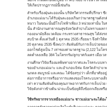
ให้เกิดปรากฏการณ์นี้เช่นกัน
สำหรับเรื่องฝุ่นละอองนั้น บริษัทวิศวกรรมที่ปรึกษา 
อำเภอแม่เมาะได้รับฝุ่นละอองเกินกว่ามาตรฐานดังกล่
หนาว ในขณะนั้นมีโรงไฟฟ้าเพียง 3 หน่วยเท่านั้น ในข
นั้น สำนักงานสาธารณสุขจังหวัดลำปางไม่ทราบผล
กองอนามัยสิ่งแวดล้อม กระทรวงสาธารณสุข ได้ส่งรถ
สบป้าด ตั้งแต่วันที่ 1 ตุลาคม 2535 เรื่อยมา จึงทำ
20 ตุลาคม 2535 ซึ่งพบว่า สัมพันธ์กับการเจ็บป่วยข
ออกไซด์สูงเป็น 7 เท่าของค่ามาตรฐาน (2,122 ไมโคร
ลดต่ำลงเหลือ 384 ไมโครกรัม/ลูกบาศก์เมตร เมื่อเวล
งานศึกษาวิจัยเรื่องมลพิษทางอากาศและโรคระบบทางเ
ของอำเภอแม่เมาะ และอำเภอแจ้ห่ม จังหวัดลำปาง 
นภดล สมบูรณ์ และคณะ ได้ข้อสรุปว่า เด็กที่อาศัยอยู่
ต่อการมีอาการหรืออาการแสดงของโรคระบบทางเดินห
เท่า ความสัมพันธ์ของคุณภาพอากาศกับการเจ็บป่วย เม
วิจัยดังกล่าวข้างต้น น่าจะเป็นข้อยุติถึงข้อถกเถียงหร
ใช้ทรัพยากรจากเหมืองแม่เมาะ ชาวแม่เมาะจะได้อะ
จากการสำรวจหาถ่านลิกไนต์บริเวณแม่เมาะ คาดว่าจะ