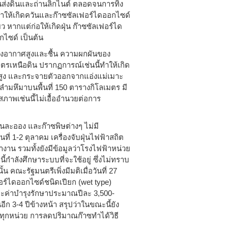
นส่งดินและถ่านลิกไนต์ ตลอดจนการทิ้ง
ทำให้เกิดควันและก๊าซซัลเฟอร์ไดออกไซด์
ว หากแต่ก่อให้เกิดฝุ่น ก๊าซซัลเฟอร์ได
ไซด์ เป็นต้น
องอากาศสูงและชื้น ความผกผันของ
เมตรเหนือดิน ปรากฏการณ์เช่นนี้ทำให้เกิด
ี่สูง และกระจายตัวออกจากแอ่งแม่เมาะ
นลำมหึมาบนพื้นที่ 150 ตารางกิโลเมตร มี
สภาพเช่นนี้ไม่เอื้ออำนวยต่อการ
ุ่นละออง และก๊าซพิษต่างๆ ไม่มี
นที่ 1-2 ตุลาคม เครื่องจับฝุ่นไฟฟ้าสถิต
ทำงาน รวมทั้งยังมีข้อมูลว่าโรงไฟฟ้าหน่วย
ี้กำลังศึกษาระบบที่จะใช้อยู่ ซึ่งไม่ทราบ
ั้น คณะรัฐมนตรีเพิ่งมีมติเมื่อวันที่ 27
ลเฟอร์ไดออกไซด์ชนิดเปียก (wet type)
งและค่าบำรุงรักษาประมาณปีละ 3,500-
ีก 3-4 ปีข้างหน้า สรุปว่าในขณะนี้ยัง
าทุกหน่วย การลดปริมาณก๊าซทำได้วิธี