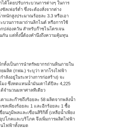
ทำได้โดยปรับกระบวนการต่างๆ ในการ
ัลเฟอร์ต่ำ ซึ่งจะต้องสั่งจากต่าง
น้ำหนักสูงประมาณร้อยละ 3.3 หรือเอา
ะบวนการเผาถ่านลิกไนต์ หรือการใช้
จากปล่องควัน สำหรับก๊าซไนโตรเจน
กัน แต่ทั้งนี้ต้องคำนึงถึงความคุ้มทุน
อง อีกทั้งเป็นการนำทรัพยากรถ่านหินภายใน
ยผลิต (กฟผ.) ระบุว่า หากโรงไฟฟ้า
3 กำลังอยู่ในระหว่างการก่อสร้าง) จะ
วโมง ซึ่งทดแทนน้ำมันเตาได้ปีละ 4,225
ได้จำนวนมหาศาลทีเดียว
ันเตาและก๊าซถึงร้อยละ 58 ผลิตจากพลังน้ำ
เซลเพียงร้อยละ 1 และอีกร้อยละ 1 ซื้อ
ูมิพลและเขื่อนสิริกิติ์ (เหลือน้ำเพียง
่ออุปโภคและบริโภค จึงเพิ่มการผลิตไฟฟ้า
านไฟฟ้าทั้งหมด