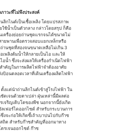
าวะที่ไม่พึงประสงค์
านลิกไนต์เป็นเชื้อเพลิง โดยแปรสภาพ
ยใช้น้ำเป็นตัวกลาง กล่าวโดยสรุป ก็คือ
ในเครื่องย่อยถ่านชุดแรกจนได้ขนาดไม่
ดยสายพานเพื่อตรวจสอบแยกเหล็กหรือ
อยถ่านชุดที่สองจนขนาดเหลือไม่เกิน 3
ื้อเพลิงต้มน้ำให้กลายเป็นไอ และให้
อน้ำ ซึ่งจะส่งผลให้เครื่องกำเนิดไฟฟ้า
ี่สำคัญในการผลิตไฟฟ้าจำต้องอาศัย
่งป้อนตลอดเวลาที่เดินเครื่องผลิตไฟฟ้า
 ตั้งแต่นำถ่านลิกไนต์เข้าสู่โรงไฟฟ้า ใน
ัดเจนด้วยตาเปล่า ฝุ่นเหล่านี้มีผลต่อ
ริญเติบโตของพืช นอกจากนี้ยังเกิด
ซซัลเฟอร์ไดออกไซด์ สำหรับกระบวนการ
ึ่งจะก่อให้เกิดขี้เถ้าเบาปนไปกับก๊าซ
ฟฟ้าสถิต สำหรับก๊าซสำคัญที่ออกมาทาง
นโตรเจนออกไซด์ ก๊าซ