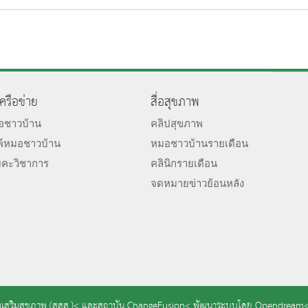
เครือข่าย
สื่อสุขภาพ
มอชาวบ้าน
คลิปสุขภาพ
พ์หมอชาวบ้าน
หมอชาวบ้านรายเดือน
ยคะวิชาการ
คลินิกรายเดือน
จดหมายข่าวย้อนหลัง
เสริมสุขภาพ (สสส.)<
และ
สถาบัน ChangeFusion<
พัฒนาระบบโดย
Opendream