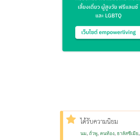
ได้รับความนิยม
นม
ถั่วพู
คนท้อง
ธาลัสซีเมีย