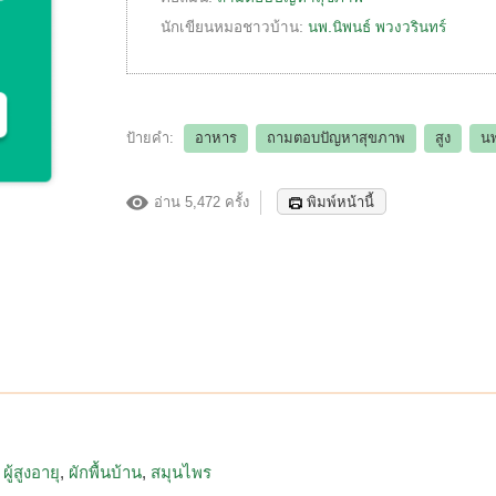
นักเขียนหมอชาวบ้าน:
นพ.นิพนธ์ พวงวรินทร์
ป้ายคำ:
อาหาร
ถามตอบปัญหาสุขภาพ
สูง
นพ
อ่าน 5,472 ครั้ง
พิมพ์หน้านี้
ผู้สูงอายุ
ผักพื้นบ้าน
สมุนไพร