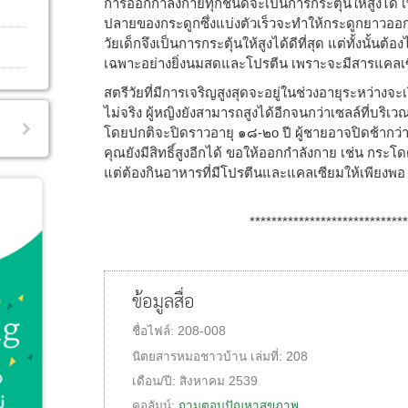
การออกกำลังกายทุกชนิดจะเป็นการกระตุ้นให้สูงได้ เ
ปลายของกระดูกซึ่งแบ่งตัวเร็วจะทำให้กระดูกยาวออ
วัยเด็กจึงเป็นการกระตุ้นให้สูงได้ดีที่สุด แต่ทั้งนั้นต
เฉพาะอย่างยิ่งนมสดและโปรตีน เพราะจะมีสารแคลเซ
สตรีวัยที่มีการเจริญสูงสุดจะอยู่ในช่วงอายุระหว่างจะเร
ไม่จริง ผู้หญิงยังสามารถสูงได้อีกจนกว่าเซลล์ที่บริ
โดยปกติจะปิดราวอายุ ๑๘-๒o ปี ผู้ชายอาจปิดช้ากว่า
คุณยังมีสิทธิ์สูงอีกได้ ขอให้ออกกำลังกาย เช่น กระโ
แต่ต้องกินอาหารที่มีโปรตีนและแคลเซียมให้เพียงพอ ด
************************************
ข้อมูลสื่อ
ชื่อไฟล์:
208-008
นิตยสารหมอชาวบ้าน
เล่มที่:
208
เดือน/ปี:
สิงหาคม 2539
คอลัมน์:
ถามตอบปัญหาสุขภาพ