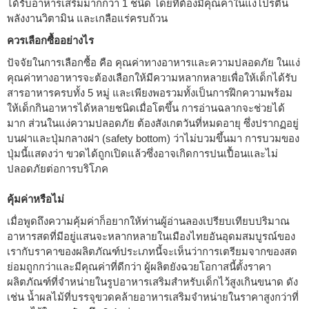
ได้รับอาหารเสริมมากกว่า 1 ชนิด โดยที่ต้องมีคุณค่าในแง่โปรตีน
พลังงานวิตามิน และเกลือแร่ครบถ้วน
ควรเลือกซื้ออย่างไร
ปัจจัยในการเลือกซื้อ คือ คุณค่าทางอาหารและความปลอดภัย ในแง่
คุณค่าทางอาหารจะต้องเลือกให้มีความหลากหลายเพื่อให้เด็กได้รับ
สารอาหารครบทั้ง 5 หมู่ และเพียงพอรวมทั้งเป็นการฝึกความพร้อม
ให้เด็กกินอาหารได้หลายชนิดเมื่อโตขึ้น การอ่านฉลากจะช่วยได้
มาก ส่วนในแง่ความปลอดภัย ต้องสังเกตวันที่หมดอายุ ซึ่งปรากฏอยู่
บนฝาและปุ่มกลางฝา (safety bottom) ว่าไม่บวมขึ้นมา การบวมของ
ปุ่มนี้แสดงว่า ขวดได้ถูกเปิดแล้วซึ่งอาจเกิดการปนเปื้อนและไม่
ปลอดภัยต่อการบริโภค
คุ้มค่าหรือไม่
เมื่อพูดถึงความคุ้มค่าก็อยากให้ท่านผู้อ่านลองเปรียบเทียบปริมาณ
อาหารสดที่มีอยู่แสนจะหลากหลายในเมืองไทยอันอุดมสมบูรณ์ของ
เรากับราคาของผลิตภัณฑ์ประเภทนี้จะเห็นว่าการเตรียมจากของสด
ย่อมถูกกว่าและมีคุณค่าที่ดีกว่า ผู้ผลิตยังฉวยโอกาสนี้ตั้งราคา
ผลิตภัณฑ์ที่จำหน่ายในรูปอาหารเสริมสำหรับเด็กไว้สูงเกินขนาด ดัง
เช่น น้ำผลไม้ที่บรรจุขวดคล้ายอาหารเสริมจำหน่ายในราคาสูงกว่าที่