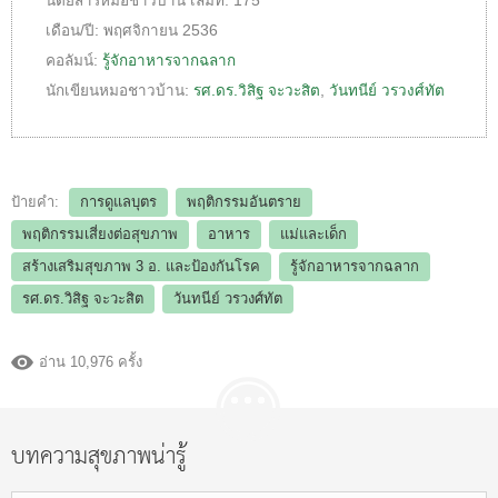
นิตยสารหมอชาวบ้าน
เล่มที่:
175
เดือน/ปี:
พฤศจิกายน 2536
คอลัมน์:
รู้จักอาหารจากฉลาก
นักเขียนหมอชาวบ้าน:
รศ.ดร.วิสิฐ จะวะสิต
,
วันทนีย์ วรวงศ์ทัต
ป้ายคำ:
การดูแลบุตร
พฤติกรรมอันตราย
พฤติกรรมเสี่ยงต่อสุขภาพ
อาหาร
แม่และเด็ก
สร้างเสริมสุขภาพ 3 อ.​ และป้องกันโรค
รู้จักอาหารจากฉลาก
รศ.ดร.วิสิฐ จะวะสิต
วันทนีย์ วรวงศ์ทัต
อ่าน 10,976 ครั้ง
บทความสุขภาพน่ารู้