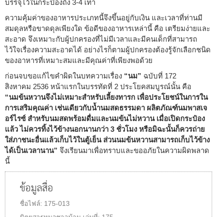
บรรจุไว้ในกระป๋องถึง 3-4 เท่า
ความคุ้มค่าของอาหารประเภทนี้จึงขึ้นอยู่กับเงิน และเวลาที่ท่านมี
สมดุลหรือขาดดุลเพียงใด ข้อดีของอาหารเหล่านี้ คือ เตรียมง่ายและ
สะอาด จึงเหมาะกับผู้ปกครองที่ไม่มีเวลาและมีคนเด็กที่สามารถ
ไว้ใจเรื่องความสะอาดได้ อย่างไรก็ตามผู้ปกครองต้องรู้จักเลือกชนิด
ของอาหารที่เหมาะสมและมีคุณค่าที่เพียงพอด้วย
ก่อนจบขอแก้ไขคำผิดในบทความเรื่อง
“นม”
ฉบับที่ 172
สิงหาคม 2536 หน้าแรกในบรรทัดที่ 2 ประโยคสมบูรณ์นั้น คือ
“นมข้นหวานจึงไม่เหมาะสำหรับเลี้ยงทารก เพื่อประโยชน์ในการใน
การเสริมคุณค่า เช่นเดียวกับน้ำนมสดธรรมดา ผลิตภัณฑ์นมพาสเจ
อร์ไรซ์ สำหรับนมสดพร้อมดื่มและนมข้นไม่หวาน เมื่อเปิดกระป๋อง
แล้ว ไม่ควรทิ้งไว้ข้างนอกนานกว่า 3 ชั่วโมง หรือมิฉะนั้นก็ควรถ่าย
ใส่ภาชนะอื่นแล้วเก็บไว้ในตู้เย็น ส่วนนมข้นหวานสามารถเก็บไว้ข้าง
ได้เป็นเวลานาน”
จึงเรียนมาเพื่อทราบและขออภัยในความผิดพลาด
นี้
ข้อมูลสื่อ
ชื่อไฟล์:
175-013