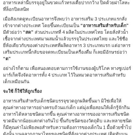
อาหารเหล่านี้บรรจุอยู่ในขวดแก้วทรงเตี้ยปากกว้าง ปิดด้วยฝาโลหะ
ที่ล็อกปิดสนิท
เมื่อสังเกตดูทะเบียนอาหารจึงพบว่า อาหารเสริม 3 ประเภทแรกสั่ง
เข้าจากต่างประเทศ โดยขึ้นทะเบียนเป็น
“อาหารเสริมสำหรับเด็ก”
มีตัวย่อว่า
“สด”
ส่วนประเภทที่ 4 ผลิตในประเทศไทย โดยสั่งหัวน้ำ
เชื้อจากต่างประเทศมาผสมน้ำแล้วบรรจุในประเทศไทย และใช้ชื่อ
ยี่ห้อเดียวกับของต่างประเทศที่ผลิตอาหาร 3 ประเภทแรก แต่อาหาร
เสริมประเภทนี้กลับขอจดทะเบียนเป็นเครื่องดื่ม ก็เลยมีอักษรย่อว่า
“ด”
อย่างไรก็ตาม เพื่อสนองตอบตามการใช้งานของผู้บริโภค ทางซูเปอร์
มาร์เก็ตจึงจัดอาหารทั้ง 4 ประเภท ไว้ในหมวดอาหารเสริมสำหรับ
เด็กเหมือนกัน
จะใช้ ก็ใช้ให้ถูกเรื่อง
อาหารเสริมสำหรับเด็กชนิดบรรจุขวดถูกผลิตขึ้นมา มิใช่เพื่อให้
คุณค่าทางอาหารอย่างครบถ้วนแก่เด็ก แต่มุ่งเพื่อสอนให้เด็กรู้จักกิน
อาหารได้หลายชนิดมากขึ้น คุณค่าทางอาหารของอาหารเสริมชนิด
ขวดมีมากน้อยแตกต่างกันไป ขึ้นกับชนิดของวัตถุดิบ และหลายชนิด
ก็มีคุณค่าไม่เพียงพอสำหรับความต้องการของเด็กใน 1 มื้อด้วยซ้ำไป
ดังนั้น บนฉลากภาษาไทยของชนิดที่สั่งจากต่างประเทศ (ติดทับบน