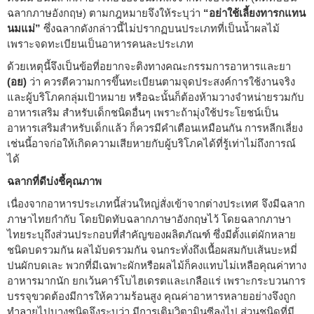
ฉลากภาษอังกฤษ) ตามกฎหมายจึงให้ระบุว่า
“อย่าใช้เลี้ยงทารกแทน
นมแม่”
ซึ่งฉลากดังกล่าวนี้ไม่ปรากฏบนประเภทที่เป็นน้ำผลไม้
เพราะจดทะเบียนเป็นอาหารคนละประเภท
ด้วยเหตุนี้จึงเป็นข้อที่อยากจะติงทางคณะกรรมการอาหารและยา
(อย)
ว่า ควรตีความการขึ้นทะเบียนตามจุดประสงค์การใช้งานจริง
และผู้บริโภคกลุ่มเป้าหมาย หรือฉะนั้นก็ต้องห้ามวางจำหน่ายรวมกับ
อาหารเสริม สำหรับเด็กชนิดอื่นๆ เพราะถ้ามุ่งใช้ประโยชน์เป็น
อาหารเสริมสำหรับเด็กแล้ว ก็ควรมีคำเตือนเหมือนกัน การหลีกเลี่ยง
เช่นนี้อาจก่อให้เกิดความเสียหายกับผู้บริโภคได้ที่รู้เท่าไม่ถึงการณ์
ได้
ฉลากที่ดีบ่งชี้คุณภาพ
เนื่องจากอาหารประเภทนี้ส่วนใหญ่สั่งเข้าจากต่างประเทศ จึงมีฉลาก
ภาษาไทยกำกับ โดยปิดทับฉลากภาษาอังกฤษไว้ โดยฉลากภาษา
ไทยระบุถึงส่วนประกอบที่สำคัญของผลิตภัณฑ์ ซึ่งมีตั้งแต่ผักหลาย
ชนิดบดรวมกัน ผลไม้บดรวมกัน จนกระทั่งถึงเนื้อผสมกับเส้นบะหมี่
ปนผักบดเละ พวกที่มีเฉพาะผักหรือผลไม้ก็คงแทบไม่เหลือคุณค่าทาง
อาหารมากนัก ยกเว้นคาร์โบไฮเดรตและเกลือแร่ เพราะกระบวนการ
บรรจุขวดต้องมีการให้ความร้อนสูง คุณค่าอาหารหลายอย่างจึงถูก
ทำลายไปบางชนิดจึงระบุว่า มีการเติมวิตามินซีลงไป ส่วนชนิดที่มี