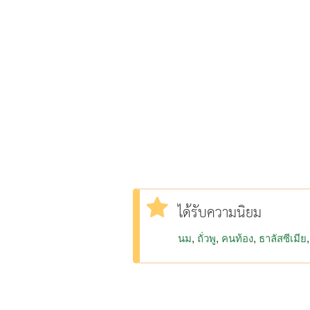
ได้รับความนิยม
นม
ถั่วพู
คนท้อง
ธาลัสซีเมีย