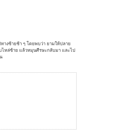
ปทางซ้ายช้า ๆ โดยพบว่า ยามให้ปลาย
ับไหล่ซ้าย แล้วหมุนศีรษะกลับมา และไป
ัน