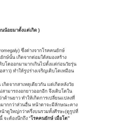
นน้อยมาตั้งแต่เกิด )
romegaly) ซึ่งต่างจากโรคคนยักษ์
ักษ์นั้น เกิดจากต่อมใต้สมองสร้าง
ิบโตออกมามากเกินไปตั้งแต่ก่อนวัยรุ่น
้อสาว) ทำให้รูปร่างเจริญเติบโตเหมือน
น เกิดจากสาเหตุเดียวกัน แต่เกิดหลังวัย
่ไม่สามารถงอกยาวออกอีก จึงเติบโตใน
่าด้านยาว ทำให้เกิดการเปลี่ยนแปลงที่
ามากกว่าส่วนอื่น หน้าตาจะมีลักษณะคาง
น้าดูใหญ่กว่าครึ่งบนรวมทั้งศีรษะ(ดูรูปที่
ี้ จะต้องนึกถึง “
โรคคนยักษ์ เมื่อโต”