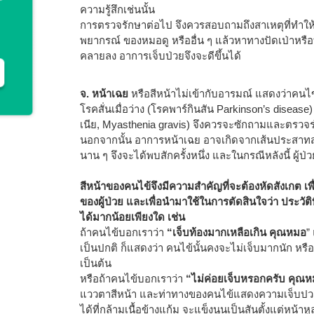
ความรู้สึกเช่นนั้น
การตรวจรักษาต่อไป จึงควรสอบถามถึงสาเหตุที่ทำให้คน
พยากรณ์ ของหมอดู หรืออื่น ๆ แล้วหาทางปัดเป่าหรือ
คลายลง อาการเจ็บป่วยจึงจะดีขึ้นได้
จ. หน้าเฉย
หรือสีหน้าไม่เข้ากับอารมณ์ แสดงว่าคนไข้
โรคสั่นเมื่อว่าง (โรคพาร์กินสัน Parkinson’s disease
เนีย, Myasthenia gravis) จึงควรจะซักถามและตรวจร่
นอกจากนั้น อาการหน้าเฉย อาจเกิดจากเส้นประสาทสมองเ
นาน ๆ จึงจะได้พบสักครั้งหนึ่ง และในกรณีหลังนี้ ผู้ป่
สีหน้าของคนไข้จึงมีความสำคัญที่จะต้องหัดสังเกต เ
ของผู้ป่วย และเพื่อนำมาใช้ในการตัดสินใจว่า ประวัติที่
ได้มากน้อยเพียงใด เช่น
ถ้าคนไข้บอกเราว่า
“เจ็บท้องมากเหลือเกิน คุณหมอ
”
เป็นปกติ ก็แสดงว่า คนไข้นั้นคงจะไม่เจ็บมากนัก หรื
เป็นต้น
หรือถ้าคนไข้บอกเราว่า
“ไม่ค่อยเจ็บหรอกครับ คุณ
แววตาสีหน้า และท่าทางของคนไข้แสดงความเจ็บปวด ห
ได้ที่กล้ามเนื้อข้างแก้ม จะแข็งนูนเป็นสันตั้งแต่หน้า