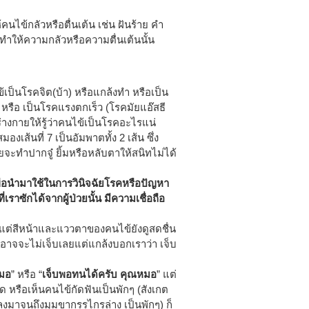
ไข้กลัวหรือตื่นเต้น เช่น ฝันร้าย คำ
ทำให้ความกลัวหรือความตื่นเต้นนั้น
เป็นโรคจิต(บ้า) หรือแกล้งทำ หรือเป็น
) หรือ เป็นโรคแรงตกเร็ว (โรคมัยแอ๊สธี
างกายให้รู้ว่าคนไข้เป็นโรคอะไรแน่
ส้นที่ 7 เป็นอัมพาตทั้ง 2 เส้น ซึ่ง
วยจะทำปากจู๋ ยิ้มหรือหลับตาให้สนิทไม่ได้
พื่อนำมาใช้ในการวินิจฉัยโรคหรือปัญหา
เราซักได้จากผู้ป่วยนั้น มีความเชื่อถือ
 แต่สีหน้าและแววตาของคนไข้ยังดูสดชื่น
ออาจจะไม่เจ็บเลยแต่แกล้งบอกเราว่า เจ็บ
หมอ
” หรือ “
เจ็บพอทนได้ครับ คุณหมอ
” แต่
รือเห็นคนไข้กัดฟันเป็นพักๆ (สังเกต
หูลงมาจนถึงมุมขากรรไกรล่าง เป็นพักๆ) ก็