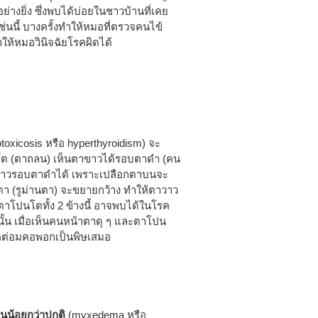
างยิ่ง ซึ่งพบได้บ่อยในชาวบ้านที่เคย
นี้ บางครั้งทำให้หมอที่ตรวจคนไข้
ำให้หมอวินิจฉัยโรคผิดได้
toxicosis หรือ hyperthyroidism) จะ
โต (ตาถลน) เห็นตาขาวได้รอบตาดำ (คน
นตาขาวรอบตาดำได้ เพราะเปลือกตาบนจะ
ตา (รูม่านตา) จะขยายกว้าง ทำให้ตาวาว
ณะตาโปนโตทั้ง 2 ข้างนี้ อาจพบได้ในโรค
งนั้น เมื่อเห็นคนหน้าตาดุ ๆ และตาโปน
รคต่อมคอพอกเป็นพิษเสมอ
นน้อยกว่าปกติ
(myxedema หรือ