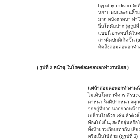
hypothyroidism) จะทำ
หยาบ ผมและขนคิ้วแล
มาก หนังตาหนา ทำให้
ลิ้นโตคับปาก (ดูรูปท
แบบนี้ อาจพบได้ในคน
สารผิดปกติเกิดขึ้น 
คิดถึงต่อมคอพอกทำ
( รูปที่ 2 หน้าฉุ ในโรคต่อมคอพอกทำงานน้อย )
แต่ถ้าต่อมคอพอกทำงานน้อย
ไม่เติบโตเท่าที่ควร ศีรษ
ตาหนา ริมฝีปากหนา จมูก
จุกอยู่ที่ปาก นอกจากหน้าตา
เปลี่ยนไปด้วย เช่น ลำตัว
ท้องโป่งยื่น, สะดือจุ่นหรือ
ทั้งห้ายาวเกือบเท่ากัน 
หรือเป็นใบ้ด้วย (ดูรูปที่ 3)