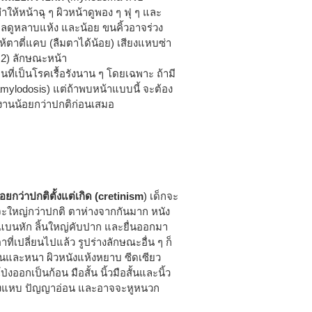
ให้หน้าฉุ ๆ ผิวหน้าดูพอง ๆ ฟุ ๆ และ
ดูหลาบแห้ง และน้อย ขนคิ้วอาจร่วง
ตาตี่แคบ (ลืมตาได้น้อย) เสียงแหบซ่า
ี่ 2) ลักษณะหน้า
ที่เป็นโรคเรื้อรังนาน ๆ โดยเฉพาะ ถ้ามี
(amylodosis) แต่ถ้าพบหน้าแบบนี้ จะต้อง
งานน้อยกว่าปกติก่อนเสมอ
กว่าปกติตั้งแต่เกิด (cretinism
) เด็กจะ
ะจะใหญ่กว่าปกติ ตาห่างจากกันมาก หนัง
แบนหัก ลิ้นใหญ่คับปาก และยื่นออกมา
ที่เปลี่ยนไปแล้ว รูปร่างลักษณะอื่น ๆ ก็
สั้นและหนา ผิวหนังแห้งหยาบ ซีดเซียว
โป่งออกเป็นก้อน มือสั้น นิ้วมือสั้นและนิ้ว
เสียงแหบ ปัญญาอ่อน และอาจจะหูหนวก