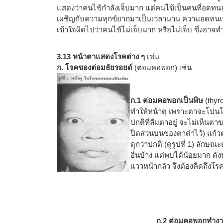
แสดงว่าคนไข้กำลังเจ็บมาก แต่คนไข้เป็นคนที่อดทนอย่
เผชิญกับความทุกข์ยากมาเป็นเวลานาน ความอดทนเช่น
เข้าใจผิดไปว่าคนไข้ไม่เจ็บมาก หรือไม่เจ็บ ซึ่งอาจท
3.13 หน้าตาแสดงโรคต่าง ๆ
เช่น
ก. โรคของต่อมธัยรอยด์
(ต่อมคอพอก) เช่น
ก.1 ต่อมคอพอกเป็นพิษ
(thyro
ทำให้หน้าดุ เพราะตาจะโปน
ปกติที่ลืมตาอยู่ จะไม่เห็
ปิดส่วนบนของตาดำไว้) แก้ว
ดุกว่าปกติ (ดูรูปที่ 1) ลักษ
อื่นบ้าง แต่พบได้น้อยมาก ดั
แววหน้ากลัว จึงต้องคิดถึงโ
ก.2 ต่อมคอพอกทำงา