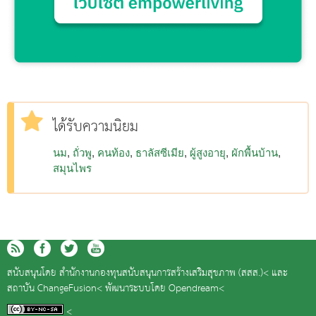
ได้รับความนิยม
นม
ถั่วพู
คนท้อง
ธาลัสซีเมีย
ผู้สูงอายุ
ผักพื้นบ้าน
สมุนไพร
สนับสนุนโดย
สำนักงานกองทุนสนับสนุนการสร้างเสริมสุขภาพ (สสส.)<
และ
สถาบัน ChangeFusion<
พัฒนาระบบโดย
Opendream<
<