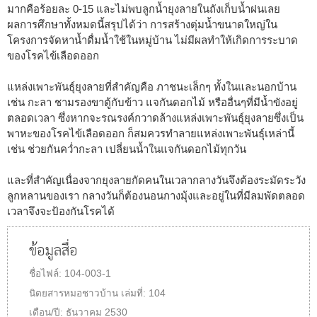
มากคือร้อยละ 0-15 และไม่พบลูกน้ำยุงลายในถังเก็บน้ำฝนเลย
ผลการศึกษาทั้งหมดนี้สรุปได้ว่า การสร้างตุ่มน้ำขนาดใหญ่ใน
โครงการจัดหาน้ำดื่มน้ำใช้ในหมู่บ้าน ไม่มีผลทำให้เกิดการระบาด
ของโรคไข้เลือดออก
แหล่งเพาะพันธุ์ยุงลายที่สำคัญคือ ภาชนะเล็กๆ ทั้งในและนอกบ้าน
เช่น กะลา ชามรองขาตู้กับข้าว แจกันดอกไม้ หรืออื่นๆที่มีน้ำขังอยู่
ตลอดเวลา ซึ่งหากจะรณรงค์กวาดล้างแหล่งเพาะพันธุ์ยุงลายซึ่งเป็น
พาหะของโรคไข้เลือดออก ก็สมควรทำลายแหล่งเพาะพันธุ์เหล่านี้
เช่น ช่วยกันคว่ำกะลา เปลี่ยนน้ำในแจกันดอกไม้ทุกวัน
และที่สำคัญเนื่องจากยุงลายกัดคนในเวลากลางวันจึงต้องระมัดระวัง
ลูกหลานของเรา กลางวันก็ต้องนอนกางมุ้งและอยู่ในที่มีลมพัดตลอด
เวลาจึงจะป้องกันโรคได้
ข้อมูลสื่อ
ชื่อไฟล์:
104-003-1
นิตยสารหมอชาวบ้าน
เล่มที่:
104
เดือน/ปี:
ธันวาคม 2530