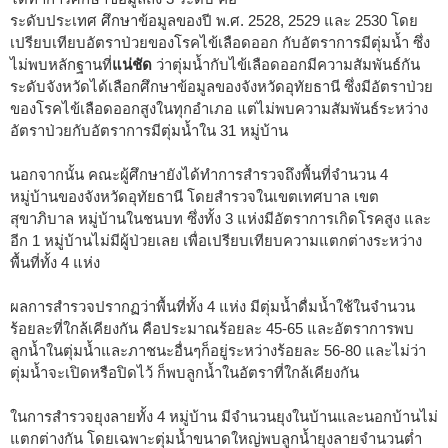
ระดับประเทศ ศึกษาข้อมูลของปี พ.ศ. 2528, 2529 และ 2530 โดย
เปรียบเทียบอัตราป่วยของโรคไข้เลือดออก กับอัตราการมีตุ่มน้ำ ซึ่ง
ไม่พบหลักฐานที่
แน่ชัด
ว่าตุ่มน้ำกับไข้เลือดออกมีความสัมพันธ์กัน
ระดับจังหวัดได้เลือกศึกษาข้อมูลของจังหวัดอุทัยธานี ซึ่งมีอัตราป่วย
ของโรคไข้เลือดออกสูงในทุกอำเภอ แต่ไม่พบความสัมพันธ์ระหว่าง
อัตราป่วยกับอัตราการมีตุ่มน้ำใน 31 หมู่บ้าน
นอกจากนั้น คณะผู้ศึกษายังได้ทำการสำรวจถึงพื้นที่จำนวน 4
หมู่บ้านของจังหวัดอุทัยธานี โดยสำรวจในเขตเทศบาล เขต
สุขาภิบาล หมู่บ้านในชนบท ซึ่งทั้ง 3 แห่งมีอัตราการเกิดโรคสูง และ
อีก 1 หมู่บ้านไม่มีผู้ป่วยเลย เพื่อเปรียบเทียบความแตกต่างระหว่าง
พื้นที่ทั้ง 4 แห่ง
ผลการสำรวจปรากฏว่าพื้นที่ทั้ง 4 แห่ง มีตุ่มน้ำดื่มน้ำใช้ในจำนวน
ร้อยละที่ใกล้เคียงกัน คือประมาณร้อยละ 45-65 และอัตราการพบ
ลูกน้ำในตุ่มน้ำและภาชนะอื่นๆก็อยู่ระหว่างร้อยละ 56-80 และไม่ว่า
ตุ่มน้ำจะเปิดหรือปิดไว้ ก็พบลูกน้ำในอัตราที่ใกล้เคียงกัน
ในการสำรวจยุงลายทั้ง 4 หมู่บ้าน มีจำนวนยุงในบ้านและนอกบ้านไม่
แตกต่างกัน โดยเฉพาะตุ่มน้ำขนาดใหญ่พบลูกน้ำยุงลายจำนวนต่ำ