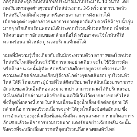
กดจุดแต่ละจุดให้นิ่งหนักพอประมาณนานประมาณ 10 วินาที โดย
กดเรียงตามจุดต่างๆรอบหัวไหล่ประมาณ 3-5 ครั้ง อาการปวดหัว
ไหล่หรือไหล่ติดก็จะทุเลาหรือหายจากอาการดังกล่าวได้
เมื่อกดจุดต่างๆดังกล่าวจนอาการปวดทุเลาดีแล้ว ควรใช้ผ้าชุบน้ำอุ่น
มากๆ หรือเกือบร้อนพอทนได้ประคบบริเวณที่ปวดหรือกด เพื่อช่วย
ให้คลายอาการอักเสบของกล้ามเนื้อได้ หรืออาจจะใช้น้ำมันที่ให้
ความร้อนแก่ผิวหนัง ถู นวดบริเวณที่กดก็ได้
หมอที่มีความรู้เรื่องเกี่ยวกับเส้นมักจะทราบดีว่า อาการของโรคปวด
ไหล่หรือไหล่ติดนั้นจะใช้วิธีการนวดอย่างเดียว จะไม่ใช้วิธีการคัด
หรือดึงแขน ฉะนั้นผู้ที่จะหัดหรือกำลังศึกษาอยู่ควรจะพิจารณาถึง
ความละเอียดอ่อนและเรียนรู้ถึงกลไกต่างๆของเส้นรอบๆบริเวณหัว
ไหล่ ให้ดี โดยเฉพาะผู้ป่วยที่ไหล่ติดหรือปวดไหล่อันเนื่องมาจากการ
อักเสบของเส้นเอ็นที่ทอดลงมาจากบ่า สามารถนวดได้ที่บริเวณรอบ
หัวไหล่ดังได้กล่าวมาแล้วข้างต้น แต่ให้เว้นไว้ตรงกลางของหัวไหล่
ซึ่งที่จุดกึ่งกลางนี้ ภายในกล้ามเนื้อจะมีถุงน้ำเลี้ยง ข้อต่ออยู่ภายใต้
กล้ามเนื้อ การกดบริเวณนี้อาจจะทำให้ถุงน้ำเลี้ยงข้อต่ออักเสบ ซึ่ง
การอักเสบของถุงน้ำเลี้ยงข้อต่อนั้นมีความรุนแรงมาก หากเกิดอาการ
อักเสบแล้วจะมีอาการบวมปวดมาก แดงร้อนอย่างเฉียบพลัน ฉะนั้น
จึงควรที่จะหลีกเลี่ยงการกดที่จุดบริเวณกึ่งกลางของหัวไหล่