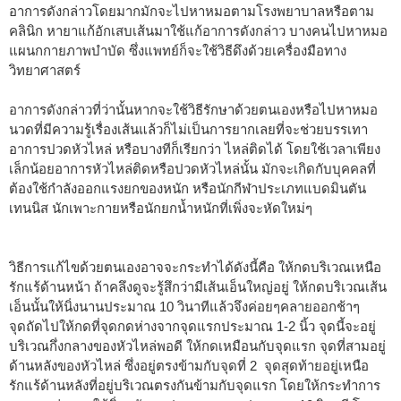
อาการดังกล่าวโดยมากมักจะไปหาหมอตามโรงพยาบาลหรือตาม
คลินิก หายาแก้อักเสบเส้นมาใช้แก้อาการดังกล่าว บางคนไปหาหมอ
แผนกกายภาพบำบัด ซึ่งแพทย์ก็จะใช้วิธีดึงด้วยเครื่องมือทาง
วิทยาศาสตร์
อาการดังกล่าวที่ว่านั้นหากจะใช้วิธีรักษาด้วยตนเองหรือไปหาหมอ
นวดที่มีความรู้เรื่องเส้นแล้วก็ไม่เป็นการยากเลยที่จะช่วยบรรเทา
อาการปวดหัวไหล่ หรือบางทีก็เรียกว่า ไหล่ติดได้ โดยใช้เวลาเพียง
เล็กน้อยอาการหัวไหล่ติดหรือปวดหัวไหล่นั้น มักจะเกิดกับบุคคลที่
ต้องใช้กำลังออกแรงยกของหนัก หรือนักกีฬาประเภทแบดมินตัน
เทนนิส นักเพาะกายหรือนักยกน้ำหนักที่เพิ่งจะหัดใหม่ๆ
วิธีการแก้ไขด้วยตนเองอาจจะกระทำได้ดังนี้คือ ให้กดบริเวณเหนือ
รักแร้ด้านหน้า ถ้าคลึงดูจะรู้สึกว่ามีเส้นเอ็นใหญ่อยู่ ให้กดบริเวณเส้น
เอ็นนั้นให้นิ่งนานประมาณ 10 วินาทีแล้วจึงค่อยๆคลายออกช้าๆ
จุดถัดไปให้กดที่จุดกดห่างจากจุดแรกประมาณ 1-2 นิ้ว จุดนี้จะอยู่
บริเวณกึ่งกลางของหัวไหล่พอดี ให้กดเหมือนกับจุดแรก จุดที่สามอยู่
ด้านหลังของหัวไหล่ ซึ่งอยู่ตรงข้ามกับจุดที่ 2 จุดสุดท้ายอยู่เหนือ
รักแร้ด้านหลังที่อยู่บริเวณตรงกันข้ามกับจุดแรก โดยให้กระทำการ