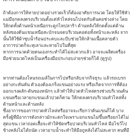
ถ้าต้องการให้หายปวดอย่างรวดเร็วก็ต้องอาศัยการนวด โดยให้ใช้หัว
แม่มือกดลงตรงบริเวณตั้งแต่หัวไหล่จนไปจดกับต้นคอช่วงล่าง โดย
ให้กดทั้งด้านหน้าเหนือกระดูกไหปลาร้า ด้านหลังให้กดตั้งแต่ด้าน
หลังของต้นแขนเหนือสะบักจนจดบริเวณคอต่อทั้งหน้าและหลัง จาก
นั้นให้ใช้ผ้าชุบน้ำร้อนประคบและบีบช่วยให้กล้ามเนื้อคลายตัว
อาการปวดก็จะทุเลาและหายไปในที่สุด
หากการนวดด้วยตนเองกระทำได้ไม่สะดวกแล้ว อาจจะผลิตเครื่อง
มือช่วยนวดไหล่เป็นเครื่องมือประกอบง่ายๆช่วยก็ได้ (ดูรูป)
หากท่านต้องโหนรถเมล์ในการไปหรือกลับจากกิจธุระ แล้วรถเบรก
อย่างกะทันหัน ตัวเองต้องเกร็งแขนอย่างแรง หรือเกิดจากการที่ต้อง
ออกแรงผลัก-ดันของหนักๆ แล้วทำให้ปวดหัวไหล่ตรงช่วงบริเวณต้น
แขนหรือเวลายกแขนแล้วปวดก็ตาม ให้กดลงตรงบริเวณหัวไหล่ทั้ง
ด้านหน้าและด้านหลัง
ซึ่งอาการของการปวดหัวไหล่หรืออาจจะเรียกว่าต้นแขนก็ได้ บาง
ครั้งผู้ที่มีอาการดังกล่าวมักจะตกใจเพราะยกแขนไม่ขึ้นหรือยกได้ไม่
สุดแขน เวลาถอดเสื้อจะทำให้ขัดหรือปวดบริเวณหัวไหล่ มือไขว้ไป
ข้างหลังไม่ได้ถนัด เวลาอาบน้ำจะทำให้มือถูหลังได้ไม่สะดวก คนที่มี