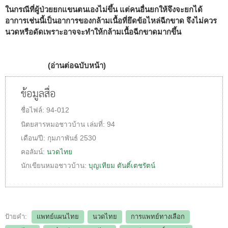
ในกรณีที่ผู้ป่วยยกแขนตนเองไม่ขึ้น แต่คนอื่นยกให้จึงจะยกได้
อาการเช่นนี้เป็นอาการของกล้ามเนื้อที่ยึดข้อไหล่ฉีกขาด จึงไม่ควร
นวดหรือดัดเพราะอาจจะทำให้กล้ามเนื้อฉีกขาดมากขึ้น
(อ่านต่อฉบับหน้า)
ข้อมูลสื่อ
ชื่อไฟล์:
94-012
นิตยสารหมอชาวบ้าน
เล่มที่:
94
เดือน/ปี:
กุมภาพันธ์ 2530
คอลัมน์:
นวดไทย
นักเขียนหมอชาวบ้าน:
บุญเทียม ตันติ์เตชรัตน์
ป้ายคำ:
แพทย์แผนไทย
นวดไทย
การแพทย์ทางเลือก