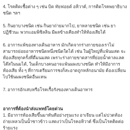
4. โรคติดเชื้อต่าง ๆ เช่น บิด ทัยฟอยด์ อหิวาต์, การติดโรคพยาธิบาง
ชนิด ฯลฯ
5. กินยาบางชนิด เช่น กินยาถ่ายมากไป, ยาหลายชนิด เช่น ยา
ปฏิชีวนะ พวกแอมพิซิลลิน มีผลข้างเคียงทำให้ท้องเสียได้
6. อาการแพ้ของทางเดินอาหาร มักเกิดจากร่างกายของเราไม่
สามารถย่อยอาหารชนิดหนึ่งชนิดใดได้ เช่น ในผู้ใหญ่ที่แพ้นมสด จะ
ท้องเสียทุกครั้งที่ดื่มนมสด เพราะร่างกายขาดสารที่ย่อยน้ำตาลแลค
โต๊สในนมได้, ในเด็กบางคนอาจแพ้นมผงบางชนิด ทำให้มีอาการ
ท้องเสีย ทั้ง ๆ ที่การเตรียมการชงก็สะอาดถูกหลักอนามัย ต้องเปลี่ยน
ไปใช้นมผงชนิดอื่นแทน
7. อาการอักเสบหรือโรคเรื้อรังของทางเดินอาหาร
อาการที่ต้องนำส่งแพทย์โดยด่วน
1. มีอาการท้องเสียขึ้นมาทันทีอย่างรุนแรง อาเจียน แต่ไม่ปวดท้อง
ถ่ายเหลวเป็นน้ำซาวข้าว แสดงว่าเป็นโรคอหิวาต์ ซึ่งเป็นโรคติดต่อ
ร้ายแรง