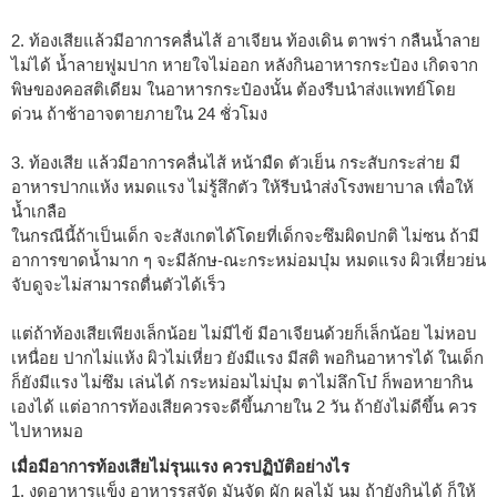
2. ท้องเสียแล้วมีอาการคลื่นไส้ อาเจียน ท้องเดิน ตาพร่า กลืนน้ำลาย
ไม่ได้ น้ำลายฟูมปาก หายใจไม่ออก หลังกินอาหารกระป๋อง เกิดจาก
พิษของคอสติเดียม ในอาหารกระป๋องนั้น ต้องรีบนำส่งแพทย์โดย
ด่วน ถ้าช้าอาจตายภายใน 24 ชั่วโมง
3. ท้องเสีย แล้วมีอาการคลื่นไส้ หน้ามืด ตัวเย็น กระสับกระส่าย มี
อาหารปากแห้ง หมดแรง ไม่รู้สึกตัว ให้รีบนำส่งโรงพยาบาล เพื่อให้
น้ำเกลือ
ในกรณีนี้ถ้าเป็นเด็ก จะสังเกตได้โดยที่เด็กจะซึมผิดปกติ ไม่ซน ถ้ามี
อาการขาดน้ำมาก ๆ จะมีลักษ-ณะกระหม่อมบุ๋ม หมดแรง ผิวเหี่ยวย่น
จับดูจะไม่สามารถตื่นตัวได้เร็ว
แต่ถ้าท้องเสียเพียงเล็กน้อย ไม่มีไข้ มีอาเจียนด้วยก็เล็กน้อย ไม่หอบ
เหนื่อย ปากไม่แห้ง ผิวไม่เหี่ยว ยังมีแรง มีสติ พอกินอาหารได้ ในเด็ก
ก็ยังมีแรง ไม่ซึม เล่นได้ กระหม่อมไม่บุ๋ม ตาไม่ลึกโบ๋ ก็พอหายากิน
เองได้ แต่อาการท้องเสียควรจะดีขึ้นภายใน 2 วัน ถ้ายังไม่ดีขึ้น ควร
ไปหาหมอ
เมื่อมีอาการท้องเสียไม่รุนแรง ควรปฏิบัติอย่างไร
1. งดอาหารแข็ง อาหารรสจัด มันจัด ผัก ผลไม้ นม ถ้ายังกินได้ ก็ให้