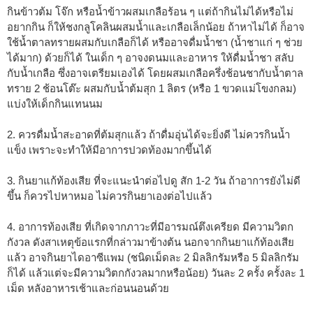
กินข้าวต้ม โจ๊ก หรือน้ำข้าวผสมเกลือร้อน ๆ แต่ถ้ากินไม่ได้หรือไม่
อยากกิน ก็ให้ชงกลูโคลินผสมน้ำและเกลือเล็กน้อย ถ้าหาไม่ได้ ก็อาจ
ใช้น้ำตาลทรายผสมกับเกลือก็ได้ หรืออาจดื่มน้ำชา (น้ำชาแก่ ๆ ช่วย
ได้มาก) ด้วยก็ได้ ในเด็ก ๆ อาจงดนมและอาหาร ให้ดื่มน้ำชา สลับ
กับน้ำเกลือ ซึ่งอาจเตรียมเองได้ โดยผสมเกลือครึ่งช้อนชากับน้ำตาล
ทราย 2 ช้อนโต๊ะ ผสมกับน้ำต้มสุก 1 ลิตร (หรือ 1 ขวดแม่โขงกลม)
แบ่งให้เด็กกินแทนนม
2. ควรดื่มน้ำสะอาดที่ต้มสุกแล้ว ถ้าดื่มอุ่นได้จะยิ่งดี ไม่ควรกินน้ำ
แข็ง เพราะจะทำให้มีอาการปวดท้องมากขึ้นได้
3. กินยาแก้ท้องเสีย ที่จะแนะนำต่อไปดู สัก 1-2 วัน ถ้าอาการยังไม่ดี
ขึ้น ก็ควรไปหาหมอ ไม่ควรกินยาเองต่อไปแล้ว
4. อาการท้องเสีย ที่เกิดจากภาวะที่มีอารมณ์ตึงเครียด มีความวิตก
กังวล ดังสาเหตุข้อแรกที่กล่าวมาข้างต้น นอกจากกินยาแก้ท้องเสีย
แล้ว อาจกินยาไดอาซีแพม (ชนิดเม็ดละ 2 มิลลิกรัมหรือ 5 มิลลิกรัม
ก็ได้ แล้วแต่จะมีความวิตกกังวลมากหรือน้อย) วันละ 2 ครั้ง ครั้งละ 1
เม็ด หลังอาหารเช้าและก่อนนอนด้วย