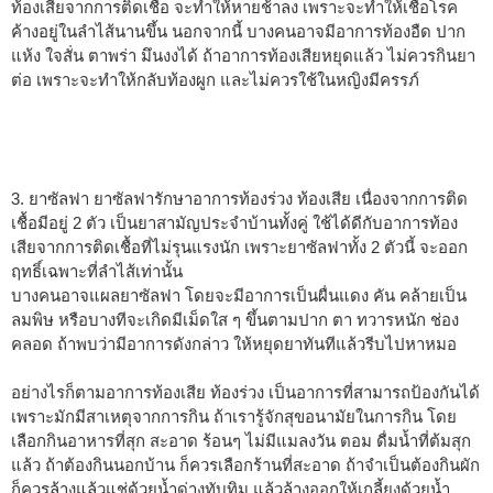
ท้องเสียจากการติดเชื้อ จะทำให้หายช้าลง เพราะจะทำให้เชื้อโรค
ค้างอยู่ในลำไส้นานขึ้น นอกจากนี้ บางคนอาจมีอาการท้องอืด ปาก
แห้ง ใจสั่น ตาพร่า มึนงงได้ ถ้าอาการท้องเสียหยุดแล้ว ไม่ควรกินยา
ต่อ เพราะจะทำให้กลับท้องผูก และไม่ควรใช้ในหญิงมีครรภ์
3. ยาซัลฟา ยาซัลฟารักษาอาการท้องร่วง ท้องเสีย เนื่องจากการติด
เชื้อมีอยู่ 2 ตัว เป็นยาสามัญประจำบ้านทั้งคู่ ใช้ได้ดีกับอาการท้อง
เสียจากการติดเชื้อที่ไม่รุนแรงนัก เพราะยาซัลฟาทั้ง 2 ตัวนี้ จะออก
ฤทธิ์เฉพาะที่ลำไส้เท่านั้น
บางคนอาจแผลยาซัลฟา โดยจะมีอาการเป็นผื่นแดง คัน คล้ายเป็น
ลมพิษ หรือบางทีจะเกิดมีเม็ดใส ๆ ขึ้นตามปาก ตา ทวารหนัก ช่อง
คลอด ถ้าพบว่ามีอาการดังกล่าว ให้หยุดยาทันทีแล้วรีบไปหาหมอ
อย่างไรก็ตามอาการท้องเสีย ท้องร่วง เป็นอาการที่สามารถป้องกันได้
เพราะมักมีสาเหตุจากการกิน ถ้าเรารู้จักสุขอนามัยในการกิน โดย
เลือกกินอาหารที่สุก สะอาด ร้อนๆ ไม่มีแมลงวัน ตอม ดื่มน้ำที่ต้มสุก
แล้ว ถ้าต้องกินนอกบ้าน ก็ควรเลือกร้านที่สะอาด ถ้าจำเป็นต้องกินผัก
ก็ควรล้างแล้วแช่ด้วยน้ำด่างทับทิม แล้วล้างออกให้เกลี้ยงด้วยน้ำ