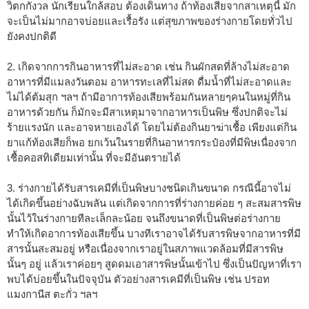
วิตกกังวล นักเรียนใกล้สอบ ต้องเดินทาง ถ้าท้องเสียจากสาเหตุนี้ มัก
จะเป็นไม่มากอาจบ่อยและเรื้อรัง แต่สุขภาพของร่างกายโดยทั่วไป
ยังคงปกติดี
2. เกิดจากการกินอาหารที่ไม่สะอาด เช่น กินผักสดที่ล้างไม่สะอาด
อาหารที่มีแมลงวันตอม อาหารทะเลที่ไม่สด ดื่มน้ำที่ไม่สะอาดและ
ไม่ได้ต้มสุก ฯลฯ ถ้ามีอาการท้องเสียพร้อมกันหลายๆคนในหมู่ที่กิน
อาหารด้วยกัน ก็มักจะมีสาเหตุมาจากอาหารเป็นพิษ ซึ่งปกติจะไม่
ร้ายแรงนัก และอาจหายเองได้ โดยไม่ต้องกินยาฆ่าเชื้อ เพียงแต่กิน
ยาแก้ท้องเสียก็พอ ยกเว้นในรายที่กินอาหารกระป๋องที่มีพิษเนื่องจาก
เชื้อคอสทิเดียมเท่านั้น ที่จะมีอันตรายได้
3. ร่างกายได้รับสารเคมีที่เป็นพิษบางชนิดเกินขนาด กรณีนี้อาจไม่
ได้เกิดขึ้นอย่างฉับพลัน แต่เกิดจากการที่ร่างกายค่อย ๆ สะสมสารพิษ
นั้นไว้ในร่างกายทีละเล็กละน้อย จนถึงขนาดที่เป็นพิษต่อร่างกาย
ทำให้เกิดอาการท้องเสียขึ้น บางทีเราอาจได้รับสารพิษจากอาหารที่มี
สารนั้นสะสมอยู่ หรือเนื่องจากเราอยู่ในสภาพแวดล้อมที่มีสารพิษ
นั้นๆ อยู่ แล้วเราค่อยๆ สูดดมเอาสารพิษนั้นเข้าไป ซึ่งเป็นปัญหาที่เรา
พบได้บ่อยขึ้นในปัจจุบัน ตัวอย่างสารเคมีที่เป็นพิษ เช่น ปรอท
แมงกานีส ตะกั่ว ฯลฯ