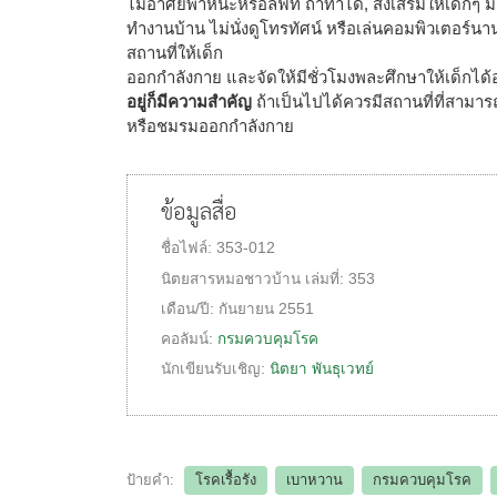
ไม่อาศัยพาหนะหรือลิฟท์ ถ้าทำได้, ส่งเสริมให้เด็กๆ มีวิ
ทำงานบ้าน ไม่นั่งดูโทรทัศน์ หรือเล่นคอมพิวเตอร์นาน
สถานที่ให้เด็ก
ออกกำลังกาย และจัดให้มีชั่วโมงพละศึกษาให้เด็กไ
อยู่ก็มีความสำคัญ
ถ้าเป็นไปได้ควรมีสถานที่ที่สามาร
หรือชมรมออกกำลังกาย
ข้อมูลสื่อ
ชื่อไฟล์:
353-012
นิตยสารหมอชาวบ้าน
เล่มที่:
353
เดือน/ปี:
กันยายน 2551
คอลัมน์:
กรมควบคุมโรค
นักเขียนรับเชิญ:
นิตยา พันธุเวทย์
ป้ายคำ:
โรคเรื้อรัง
เบาหวาน
กรมควบคุมโรค