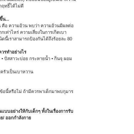
กฤทธิ์ได้ไม่ดี
้น...
ึ้น คือ ความอ้วน พบว่า ความอ้วนมีผลต่อ
ากเท่าไหร่ ความเสี่ยงในการเกิดเบา
ชนิดนี้เราสามารถป้องกันได้ถึงร้อยละ 80
ละควรทำอย่างไร
่ • ปัสสาวะบ่อย กระหายน้ำ • กินจุ ผอม
อบครัวเป็นเบาหวาน
้อนี้หรือไม่ ถ้ามีควรพาเด็กมาพบกุมาร
แบบอย่างให้กับเด็กๆ ทั้งในเรื่องการรับ
าย/ ออกกำลังกาย