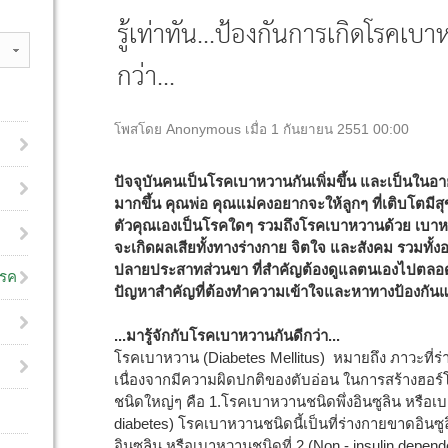
รู้เท่าทัน...ป้องกันการเกิดโรคเบา
กว่า...
โพสโดย Anonymous เมื่อ 1 กันยายน 2551 00:00
ปัจจุบันคนเป็นโรคเบาหวานกันเพิ่มขึ้น และเป็นในอา
มากขึ้น คุณพ่อ คุณแม่คงอยากจะให้ลูกๆ ที่เติบโตมีสุ
ตัวคุณเองเป็นโรคใดๆ รวมถึงโรคเบาหวานด้วย เบาหวานเ
จะเกิดผลเสียทั้งทางร่างกาย จิตใจ และสังคม รวมทั้
ปลายประสาทส่วนขา ที่สำคัญต้องดูแลตนเองไปตลอดชี
โรค
ปัญหาสำคัญที่ต้องทำความเข้าใจและหาทางป้องกันแ
...มารู้จักกับโรคเบาหวานกันดีกว่า...
โรคเบาหวาน (Diabetes Mellitus) หมายถึง ภาวะที่ร่
เนื่องจากมีความผิดปกติของตับอ่อน ในการสร้างฮอร
ชนิดใหญ่ๆ คือ 1.โรคเบาหวานชนิดพึ่งอินซูลิน หรือเบ
diabetes) โรคเบาหวานชนิดนี้เป็นที่ร่างกายขาดอินซู
อินซูลิน หรือเบาหวานชนิดที่ 2 (Non - insulin depen