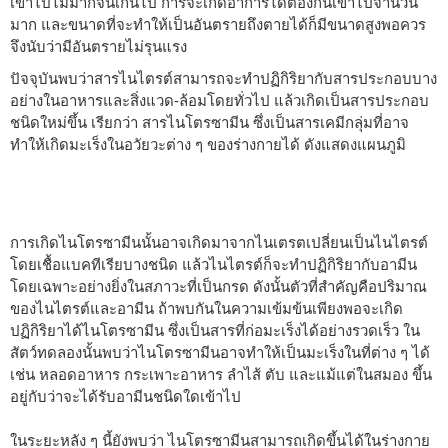
เข้าไปไม่มากจนเกินไป การจะเกิดอาการได้ต้องกินเข้าไปจำนวน
มาก และขนาดที่จะทำให้เป็นอันตรายถึงตายได้ก็มีขนาดสูงพอควร
จึงนับว่ามีอันตรายไม่รุนแรง
ปัจจุบันพบว่าสารไนไตรต์สามารถจะทำปฏิกิริยากับสารประกอบบาง
อย่างในอาหารและสิ่งแวด-ล้อมโดยทั่วไป แล้วเกิดเป็นสารประกอบ
ชนิดใหม่ขึ้น เรียกว่า สารไนโตรซามีน ซึ่งเป็นสารเคมีกลุ่มที่อาจ
ทำให้เกิดมะเร็งในอวัยวะต่าง ๆ ของร่างกายได้ ดังแสดงแผนภูมิ
การเกิดไนโตรซามีนนั้นอาจเกิดมาจากไนเตรตเปลี่ยนเป็นไนไตรต์
โดยเชื้อแบคทีเรียบางชนิด แล้วไนไตรต์ก็จะทำปฏิกิริยากับอามีน
โดยเฉพาะอย่างยิ่งในสภาวะที่เป็นกรด ดังนั้นตัวที่สำคัญคือปริมาณ
ของไนไตรต์และอามีน ถ้าพบกันในความเข้มข้นเพียงพอจะเกิด
ปฏิกิริยาได้ไนโตรซามีน ซึ่งเป็นสารที่ก่อมะเร็งได้อย่างรวดเร็ว ใน
สัตว์ทดลองนั้นพบว่าไนโตรซามีนอาจทำให้เป็นมะเร็งในที่ต่าง ๆ ได้
เช่น หลอดอาหาร กระเพาะอาหาร ลำไส้ ตับ และแม้แต่ในสมอง ขึ้น
อยู่กับว่าจะได้รับอามีนชนิดใดเข้าไป
ในระยะหลัง ๆ นี้ยังพบว่า ไนโตรซามีนสามารถเกิดขึ้นได้ในร่างกาย