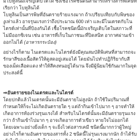
มโบทูลินัมเจริญเติบโตได้ ซึ่งเชื้อโรคชนิดนี้สามารถสร้างสารพิเศษที่
เรียกว่า โบทูลินได้
โบทูลินเป็นสารพิษที่อันตรายร้ายแรงมาก ถ้าเปรียบเทียบกับพิษของ
งูเห่าแล้ว อาจรุนแรงกว่าถึงประมาณ 600 เท่า และมีไนเตรตกับไน
ไตรต์เท่านั้นที่ป้องกันได้ เชื้อโรคชนิดนี้มักเจริญเติบโตในสภาวะที่
ไม่มีออกซิเจน เช่น อาหารที่เก็บในภาชนะที่ปิดสนิท อากาศผ่านเข้า
ออกไม่ได้
(อาหารกระป๋อง)
อย่างไรก็ตาม ไนเตรตและไนไตรต์ยังมีคุณสมบัติพิเศษที่สามารถจะ
รักษาสีของเนื้อสัตว์ให้ดูสดอยู่เสมอได้ โดยมันไปทำปฏิกิริยากับสี
ของเม็ดเลือดแดง ทำให้สีคงทนอยู่ได้นาน จึงมีผู้นิยมใช้กันมากในจุด
ประสงค์นี้
⇒อันตรายของไนเตรตและไนไตรต์
โดยปกติแล้วไนเตรตนั้นจะมีอันตรายไม่สูงนัก ถ้าใช้ในปริมาณที่
กำหนดให้ก็จะไม่เกิดอันตรายใด ๆ แต่ถ้ากินเข้าไปมาก ๆ อาจทำให้
เกิดอาการท้องร่วงรุนแรงได้ สำหรับไนไตรต์นั้นจะมีอันตรายรุนแรง
กว่า ถ้ากินเข้าไปมาก ๆ อาจเกิดอาการตัวเขียว หายใจไม่ออกได้
โดยเฉพาะอย่างยิ่งเด็ก ๆ จะยิ่งไวต่อสารเคมี ชนิดนี้มากกว่าผู้ใหญ่
อย่างไรก็ตามอันตรายของสารทั้ง 2 ชนิดนี้ไม่รุนแรงมากนัก ถ้าได้รับ