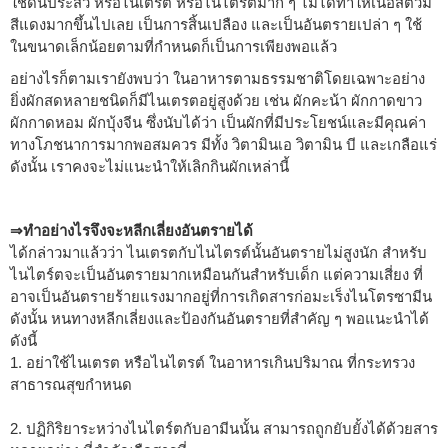
ใช้ดินประสิว หรือไนเตรต หรือไนไตรต์มาก ๆ ไม่ได้ทำให้เนื้อสัตวืมี
สีแดงมากขึ้นไปเลย เป็นการสิ้นเปลือง และเป็นอันตรายเปล่า ๆ ใช้
ในขนาดเล็กน้อยตามที่กำหนดก็เป็นการเพียงพอแล้ว
อย่างไรก็ตามเรายังพบว่า ในอาหารตามธรรมชาติโดยเฉพาะอย่าง
ยิ่งผักสดหลายชนิดก็มีไนเตรตอยู่สูงด้วย เช่น ผักคะน้า ผักกาดขาว
ผักกาดหอม ผักบุ้งจีน ซึ่งนับได้ว่า เป็นผักที่มีประโยชน์และมีคุณค่า
ทางโภชนาการมากพอสมควร มีทั้ง วิตามินเอ วิตามิน บี และเกลือแร่
ดังนั้น เราคงจะไม่แนะนำให้เลิกกินผักเหล่านี้
⇒ทำอย่างไรจึงจะหลีกเลี่ยงอันตรายได้
ได้กล่าวมาแล้วว่า ไนเตรตกับไนไตรต์นั้นอันตรายไม่สูงนัก สำหรับ
ไนไตร์ตจะเป็นอันตรายมากเหมือนกันสำหรับเด็ก แต่ความเสี่ยง ที่
อาจเป็นอันตรายร้ายแรงมากอยู่ที่การเกิดสารก่อมะเร็งไนโตรซามีน
ดังนั้น หนทางหลีกเลี่ยงและป้องกันอันตรายที่สำคัญ ๆ พอแนะนำได้
ดังนี้
1. อย่าใช้ไนเตรต หรือไนไตรต์ ในอาหารเกินปริมาณ ที่กระทรวง
สาธารณสุขกำหนด
2. ปฏิกิริยาระหว่างไนไตร์ตกับอามีนนั้น สามารถถูกยับยั้งได้ด้วยสาร