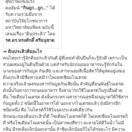
สุขภาพแข็งแรง
คอลัมน์
“กินถูก...ถูก...”
ได้
รับความร่วมมือจาก
สถาบันวิจัยโภชนาการ
มหาวิทยาลัยมหิดล ฉบับนี้
เสนอเรื่อง “ดินประสิว” โดย
รศ.ดร.ทรงศักดิ์ ศรีอนุชาต
⇒ ดินประสิวคืออะไร
คนไทยเรารู้จักดินประสิวกันดี ผู้ที่เคยทำดินปืนก็จะรู้จักดี เพราะเป็น
ส่วนผสมอยู่ในดินปืนด้วย แต่สำหรับนักถนอมอาหารจะรู้จักกันใน
นามของสารกันบูด กันเสีย และสารถนอมสีเนื้อสัตว์ให้ดูสดอยู่เสมอ
ดินประสิวมีชื่อทางเคมีว่าโพเทสเซียมไนเตรต
ความจริงแล้วผลของสารกันบูดกันเสียนั้น สำคัญที่อนุพันธุ์ไนเตรต
ดังนั้นในทางการถนอมอาหาร จึงสามารถใช้ไนเตรตในรูปอื่นด้วย
คือ โซเดียมไนเตรต ดังนั้นกระทรวงสาธารณสุขจึงอนุญาตให้ใช้สาร
กันบูดทั้ง 2 ชนิดนี้ในอาหารได้ นอกจากไนเตรตแล้ว ยังมีสารอีก
ชนิดหนึ่ง คือ ไนไตรต์ก็ใช้ในจุดประสงค์เดียวกัน
ลักษณะของดินประสิวก็ดี โซเดียมไนเตรตก็ดี โพเทสเซียมไนเตรตก็
ดี หรือโซเดียมไนเตรตนั้น เป็นสารผงสีขาว ละลายได้ดีในน้ำ ไม่มี
กลิ่น มีรสเค็มเล็กน้อยเท่านั้น ถ้าชิมเล็กน้อยก็ไม่ได้รสอะไร มีความ