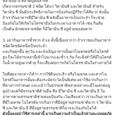
หลายอย่าง ที่สำคัญคือสารที่
เกิดจากธรรมชาติ 2 ชนิด ได้แก่ วิตามินซี และวิตามินอี สำหรับ
วิตามิน ซี นั้นมีประสิทธิภาพในการป้องกันปฏิกิริยาได้ดีมาก ดังนั้น
ถ้าเรากินอาหารที่มีวิตามิน ซี หลังมื้ออาหารเป็นประจำ ก็จะช่วย
ป้องกันไม่ให้เกิดไนโตรซามีนในกระเพาะอาหารได้ เช่น กินส้ม
เป็นต้น ผักสดหลายชนิด ก็มีวิตามิน ซี อยู่ด้วยพอสมควร
3. อย่ากินอาหารซ้ำซาก จำเจ ทั้งนี้เนื่องจากว่า ถ้าเราชอบกินอาหาร
ชนิดใดชนิดหนึ่งเป็นประจำ
และกินทุกมื้อ ทุกวัน และบังเอิญอาหารนั้นมรไนเตรตหรือไนไตรต์
สูง ก็จะได้สารเหล่านี้เข้าไปมากและซ้ำ ๆ กัน ก็จะยิ่งทำให้มีไนไตรต์
ในน้ำลายสูงมากด้วย ก็จะเสี่ยงต่อการเกิดไนโตรซามีนในร่างกายได้
ในที่สุดอาจกล่าวได้ว่า การใช้ดินประสิว หรือไนเตรต และสารไน
ไตรต์ในอาหารนั้นจะต้องระมัดระวังเป็นพิเศษ อย่าใช้มากเกินกว่า
ที่ทางการกำหนด และแม้ว่าในธรรมชาติหลายอย่างจะมีไนเตรตอยู่
สูงบ้างแต่ก็มีธรรมชาติด้านอื่น คือ มีวิตามิน ซี และวิตามีน อี ใน
อาหารตามธรรมชาติช่วยคอยป้องกัน เว้นเสียแต่ว่า เราจะกินอาหาร
ที่มีไนเตรต ไนไตรต์มากเกินกว่าที่มีอยู่ตามธรรมชาติมาก ๆ วิตามิน
ซี และวิตามิน อี ที่มีอยู่ตามธรรมชาติก็อาจจะป้องกันไม่ได้
ดังนั้นจงอย่าใช้สารเหล่านี้ มากเกินความจำเป็นแล้วท่านจะปลอดภัย