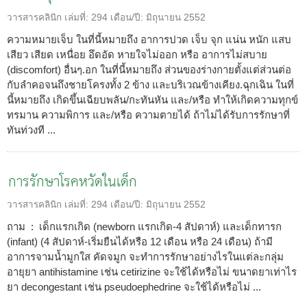
วารสารคลินิก
เล่มที่:
294
เดือน/ปี:
มิถุนายน 2552
ความหมายเจ็บ ในที่นี้หมายถึง อาการปวด เจ็บ จุก แน่น หนัก แสบ
เสียว เสียด เหนื่อย อึดอัด หายใจไม่ออก หรือ อาการไม่สบาย
(discomfort) อื่นๆ.อก ในที่นี้หมายถึง ส่วนของร่างกายตั้งแต่ส่วนต่อ
กับลำคอจนถึงชายโครงทั้ง 2 ข้าง และบริเวณข้างเคียง.ฉุกเฉิน ในที่
นี้หมายถึง เกิดขึ้นเฉียบพลัน/กะทันหัน และ/หรือ ทำให้เกิดความทุกข์
ทรมาน ความพิการ และ/หรือ ความตายได้ ถ้าไม่ได้รับการรักษาที่
ทันท่วงที ...
การรักษาโรคหวัดในเด็ก
วารสารคลินิก
เล่มที่:
294
เดือน/ปี:
มิถุนายน 2552
ถาม : เด็กแรกเกิด (newborn แรกเกิด-4 สัปดาห์) และเด็กทารก
(infant) (4 สัปดาห์-เริ่มยืนได้หรือ 12 เดือน หรือ 24 เดือน) ถ้ามี
อาการจามน้ำมูกใส คัดจมูก จะทำการรักษาอย่างไรในแต่ละกลุ่ม
อายุยา antihistamine เช่น cetirizine จะใช้ได้หรือไม่ ขนาดยาเท่าไร
ยา decongestant เช่น pseudoephedrine จะใช้ได้หรือไม่ ...