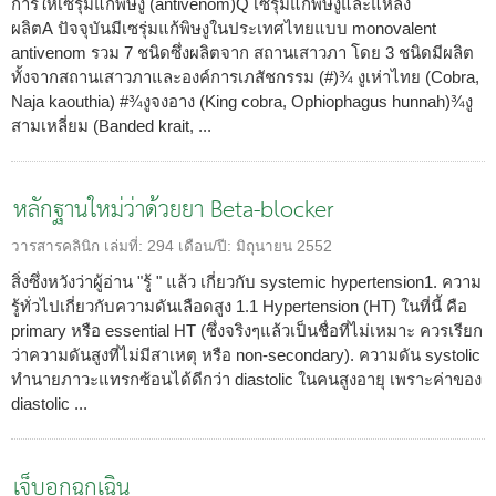
การให้เซรุ่มแก้พิษงู (antivenom)Q เซรุ่มแก้พิษงูและแหล่ง
ผลิตA ปัจจุบันมีเซรุ่มแก้พิษงูในประเทศไทยแบบ monovalent
antivenom รวม 7 ชนิดซึ่งผลิตจาก สถานเสาวภา โดย 3 ชนิดมีผลิต
ทั้งจากสถานเสาวภาและองค์การเภสัชกรรม (#)¾ งูเห่าไทย (Cobra,
Naja kaouthia) #¾งูจงอาง (King cobra, Ophiophagus hunnah)¾งู
สามเหลี่ยม (Banded krait, ...
หลักฐานใหม่ว่าด้วยยา Beta-blocker
วารสารคลินิก
เล่มที่:
294
เดือน/ปี:
มิถุนายน 2552
สิ่งซึ่งหวังว่าผู้อ่าน "รู้ " แล้ว เกี่ยวกับ systemic hypertension1. ความ
รู้ทั่วไปเกี่ยวกับความดันเลือดสูง 1.1 Hypertension (HT) ในที่นี้ คือ
primary หรือ essential HT (ซึ่งจริงๆแล้วเป็นชื่อที่ไม่เหมาะ ควรเรียก
ว่าความดันสูงที่ไม่มีสาเหตุ หรือ non-secondary). ความดัน systolic
ทำนายภาวะแทรกซ้อนได้ดีกว่า diastolic ในคนสูงอายุ เพราะค่าของ
diastolic ...
เจ็บอกฉุกเฉิน