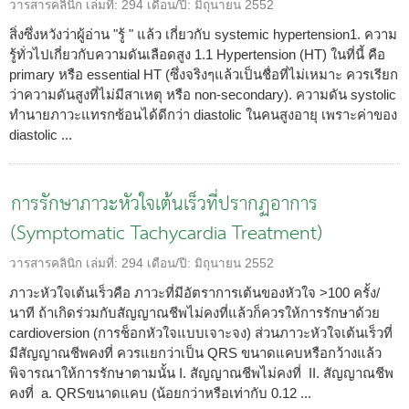
วารสารคลินิก
เล่มที่:
294
เดือน/ปี:
มิถุนายน 2552
สิ่งซึ่งหวังว่าผู้อ่าน "รู้ " แล้ว เกี่ยวกับ systemic hypertension1. ความ
รู้ทั่วไปเกี่ยวกับความดันเลือดสูง 1.1 Hypertension (HT) ในที่นี้ คือ
primary หรือ essential HT (ซึ่งจริงๆแล้วเป็นชื่อที่ไม่เหมาะ ควรเรียก
ว่าความดันสูงที่ไม่มีสาเหตุ หรือ non-secondary). ความดัน systolic
ทำนายภาวะแทรกซ้อนได้ดีกว่า diastolic ในคนสูงอายุ เพราะค่าของ
diastolic ...
การรักษาภาวะหัวใจเต้นเร็วที่ปรากฏอาการ
(Symptomatic Tachycardia Treatment)
วารสารคลินิก
เล่มที่:
294
เดือน/ปี:
มิถุนายน 2552
ภาวะหัวใจเต้นเร็วคือ ภาวะที่มีอัตราการเต้นของหัวใจ >100 ครั้ง/
นาที ถ้าเกิดร่วมกับสัญญาณชีพไม่คงที่แล้วก็ควรให้การรักษาด้วย
cardioversion (การช็อกหัวใจแบบเจาะจง) ส่วนภาวะหัวใจเต้นเร็วที่
มีสัญญาณชีพคงที่ ควรแยกว่าเป็น QRS ขนาดแคบหรือกว้างแล้ว
พิจารณาให้การรักษาตามนั้น I. สัญญาณชีพไม่คงที่ II. สัญญาณชีพ
คงที่ a. QRSขนาดแคบ (น้อยกว่าหรือเท่ากับ 0.12 ...