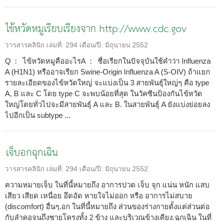
ไข้หวัดหมูเรียบเรียงจาก http://www.cdc.gov
วารสารคลินิก
เล่มที่:
294
เดือน/ปี:
มิถุนายน 2552
Q : ไข้หวัดหมูคืออะไรA : ชื่อเรียกในปัจจุบันใช้คำว่า Influenza
A (H1N1) หรืออาจเรียก Swine-Origin Influenza A (S-OIV) ถ้าแยก
รายละเอียดของไข้หวัดใหญ่ จะแบ่งเป็น 3 สายพันธุ์ใหญ่ๆ คือ type
A, B และ C โดย type C จะพบน้อยที่สุด ในวัคซีนป้องกันไข้หวัด
ใหญ่โดยทั่วไปจะมีสายพันธุ์ A และ B. ในสายพันธุ์ A ยังแบ่งย่อยลง
ไปอีกเป็น subtype ...
เจ็บอกฉุกเฉิน
วารสารคลินิก
เล่มที่:
294
เดือน/ปี:
มิถุนายน 2552
ความหมายเจ็บ ในที่นี้หมายถึง อาการปวด เจ็บ จุก แน่น หนัก แสบ
เสียว เสียด เหนื่อย อึดอัด หายใจไม่ออก หรือ อาการไม่สบาย
(discomfort) อื่นๆ.อก ในที่นี้หมายถึง ส่วนของร่างกายตั้งแต่ส่วนต่อ
กับลำคอจนถึงชายโครงทั้ง 2 ข้าง และบริเวณข้างเคียง.ฉุกเฉิน ในที่