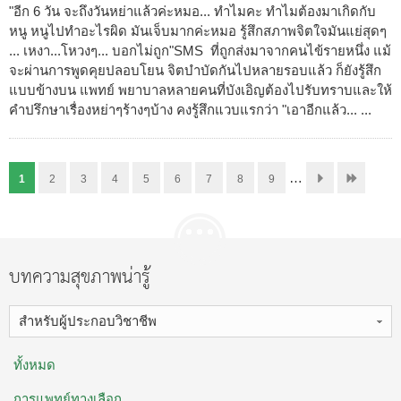
"อีก 6 วัน จะถึงวันหย่าแล้วค่ะหมอ... ทำไมคะ ทำไมต้องมาเกิดกับ
หนู หนูไปทำอะไรผิด มันเจ็บมากค่ะหมอ รู้สึกสภาพจิตใจมันแย่สุดๆ
... เหงา...โหวงๆ... บอกไม่ถูก"SMS ที่ถูกส่งมาจากคนไข้รายหนึ่ง แม้
จะผ่านการพูดคุยปลอบโยน จิตบำบัดกันไปหลายรอบแล้ว ก็ยังรู้สึก
แบบข้างบน แพทย์ พยาบาลหลายคนที่บังเอิญต้องไปรับทราบและให้
คำปรึกษาเรื่องหย่าๆร้างๆบ้าง คงรู้สึกแวบแรกว่า "เอาอีกแล้ว... ...
…
1
2
3
4
5
6
7
8
9
บทความสุขภาพน่ารู้
สำหรับผู้ประกอบวิชาชีพ
ทั้งหมด
การแพทย์ทางเลือก