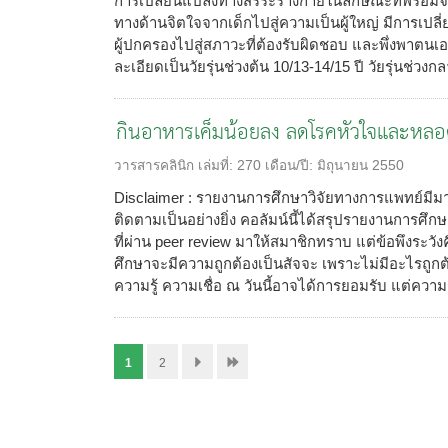
การเปลี่ยนแปลงทางสรีระร่างกายในลักษณะที่พร้อมจะม
ทางด้านจิตใจจากเด็กไปสู่ความเป็นผู้ใหญ่ มีการเปล
ผู้ปกครองไปสู่สภาวะที่ต้องรับผิดชอบ และพึ่งพาตนเอง
ละเอียดเป็นวัยรุ่นช่วงต้น 10/13-14/15 ปี วัยรุ่นช่วงกลา
กินอาหารเค็มน้อยลง ลดโรคหัวใจและหลอ
วารสารคลินิก
เล่มที่:
270
เดือน/ปี:
มิถุนายน 2550
Disclaimer : รายงานการศึกษาวิจัยทางการแพทย์มีมา
ติดตามเป็นอย่างยิ่ง คอลัมน์นี้ได้สรุปรายงานการศึ
ที่ผ่าน peer review มาให้สมาชิกทราบ แต่ข้อพึงระวังค
ศึกษาจะมีความถูกต้องเป็นสัจจะ เพราะไม่มีอะไรถูกต
ความรู้ ความเชื่อ ณ วันนี้อาจได้การยอมรับ แต่ความรู
1
2