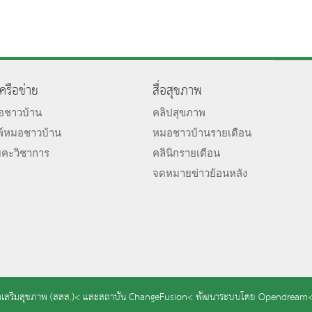
เครือข่าย
สื่อสุขภาพ
มอชาวบ้าน
คลิปสุขภาพ
พ์หมอชาวบ้าน
หมอชาวบ้านรายเดือน
ยคะวิชาการ
คลินิกรายเดือน
จดหมายข่าวย้อนหลัง
เสริมสุขภาพ (สสส.)<
และ
สถาบัน ChangeFusion<
พัฒนาระบบโดย
Opendream