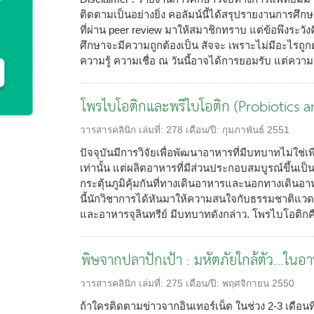
ติดตามเป็นอย่างยิ่ง คอลัมน์นี้ได้สรุปรายงานการศึ
ที่ผ่าน peer review มาให้สมาชิกทราบ แต่ข้อพึงระวังค
ศึกษาจะมีความถูกต้องเป็น สัจจะ เพราะไม่มีอะไรถูก
ความรู้ ความเชื่อ ณ วันนี้อาจได้การยอมรับ แต่ความรู
โพรไบโอติกและพรีไบโอติก (Probiotics a
วารสารคลินิก
เล่มที่:
278
เดือน/ปี:
กุมภาพันธ์ 2551
ปัจจุบันมีการวิจัยเพื่อพัฒนาอาหารที่มีบทบาทไม่ใช่เ
เท่านั้น แต่ผลิตอาหารที่มีส่วนประกอบสมบูรณ์ขึ้นเป
กระตุ้นภูมิคุ้มกันที่ทางเดินอาหารและนอกทางเดินอา
นี้นักวิชาการได้หันมาให้ความสนใจกับธรรมชาติแวดล
และอาหารจุลินทรีย์ มีบทบาทดังกล่าว. โพรไบโอติกคื
พิษจากปลาปักเป้า : มหัตภัยใกล้ตัว...ในอ
วารสารคลินิก
เล่มที่:
275
เดือน/ปี:
พฤศจิกายน 2550
ถ้าใครติดตามข่าวจากอินเทอร์เน็ต ในช่วง 2-3 เดือนที่ผ