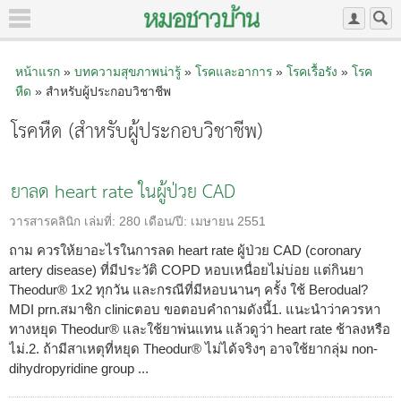
หน้าแรก
»
บทความสุขภาพน่ารู้
»
โรคและอาการ
»
โรคเรื้อรัง
»
โรค
หืด
» สำหรับผู้ประกอบวิชาชีพ
โรคหืด (สำหรับผู้ประกอบวิชาชีพ)
ยาลด heart rate ในผู้ป่วย CAD
วารสารคลินิก
เล่มที่:
280
เดือน/ปี:
เมษายน 2551
ถาม ควรให้ยาอะไรในการลด heart rate ผู้ป่วย CAD (coronary
artery disease) ที่มีประวัติ COPD หอบเหนื่อยไม่บ่อย แต่กินยา
Theodur® 1x2 ทุกวัน และกรณีที่มีหอบนานๆ ครั้ง ใช้ Berodual?
MDI prn.สมาชิก clinicตอบ ขอตอบคำถามดังนี้1. แนะนำว่าควรหา
ทางหยุด Theodur® และใช้ยาพ่นแทน แล้วดูว่า heart rate ช้าลงหรือ
ไม่.2. ถ้ามีสาเหตุที่หยุด Theodur® ไม่ได้จริงๆ อาจใช้ยากลุ่ม non-
dihydropyridine group ...