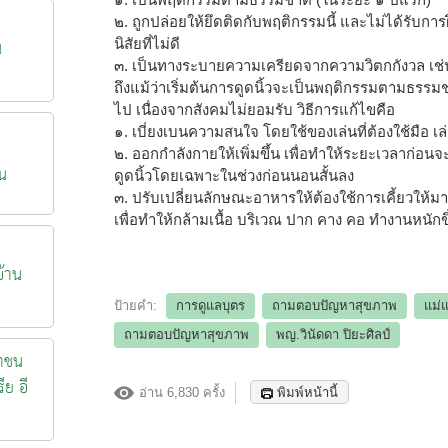
๒. ถูกปล่อยให้ยึดติดกับพฤติกรรมนี้ และไม่ได้รับกา
น
นิสัยที่ไม่ดี
๓. เป็นทางระบายความเครียดจากความวิตกกังวล เช่น 
ถึงแม้ว่าเริ่มต้นการดูดนิ้วจะเป็นพฤติกรรมตามธรรม
ไป เนื่องจากสังคมไม่ยอมรับ วิธีการแก้ไขคือ
๑. เบี่ยงเบนความสนใจ โดยใช้ของเล่นที่ต้องใช้มือ เล่
๒. ออกกำลังกายให้เพิ่มขึ้น เพื่อทำให้ระยะเวลาก่อน
น
ดูดนิ้วโดยเฉพาะในช่วงก่อนนอนสั้นลง
๓. ปรับเปลี่ยนลักษณะอาหารให้ต้องใช้การเคี้ยวให้ม
เพื่อทำให้กล้ามเนื้อ บริเวณ ปาก คาง คอ ทำงานหนักข
้าน
ป้ายคำ:
การดูแลบุตร
ถามตอบปัญหาสุขภาพ
แม่แ
ถามตอบปัญหาสุขภาพ
พญ.วินัดดา ปิยะศิลป์
าชน
ีย อี
อ่าน 6,830 ครั้ง
พิมพ์หน้านี้