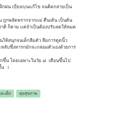
รฝึกฝน เบี่ยงเบนแก้ไข จนติดกลายเป็น
ถูกพลัดพรากจากแม่ ตื่นเต้น เป็นต้น
ชาติ ก็ตาม แต่จำเป็นต้องปรับลดให้หมด
นให้สนุกจนเด็กลืมตัว ลืมการดูดนิ้ว
จะหลับซึ่งทารกมักจะกล่อมตัวเองด้วยการ
ากขึ้น โดยเฉพาะในวัย ๘ เดือนขึ้นไป
ึ้น i
ละเด็ก
คุยสุขภาพ