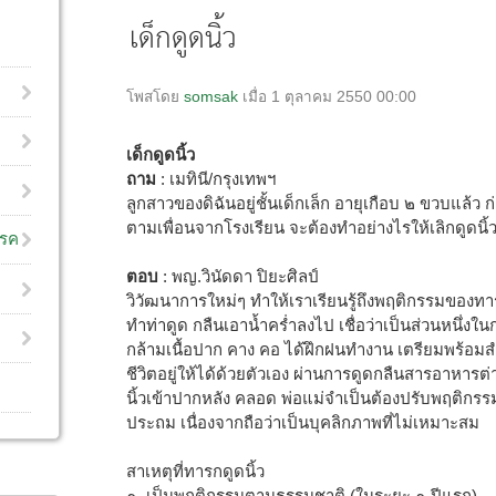
เด็กดูดนิ้ว
โพสโดย
somsak
เมื่อ 1 ตุลาคม 2550 00:00
เด็กดูดนิ้ว
ถาม
: เมทินี/กรุงเทพฯ
ลูกสาวของดิฉันอยู่ชั้นเด็กเล็ก อายุเกือบ ๒ ขวบแล้ว ก่
ตามเพื่อนจากโรงเรียน จะต้องทำอย่างไรให้เลิกดูดนิ้
โรค
ตอบ
: พญ.วินัดดา ปิยะศิลป์
วิวัฒนาการใหม่ๆ ทำให้เราเรียนรู้ถึงพฤติกรรมของทาร
ทำท่าดูด กลืนเอาน้ำคร่ำลงไป เชื่อว่าเป็นส่วนหนึ่งใ
กล้ามเนื้อปาก คาง คอ ได้ฝึกฝนทำงาน เตรียมพร้อม
ชีวิตอยู่ให้ได้ด้วยตัวเอง ผ่านการดูดกลืนสารอาหา
นิ้วเข้าปากหลัง คลอด พ่อแม่จำเป็นต้องปรับพฤติกรรม
ประถม เนื่องจากถือว่าเป็นบุคลิกภาพที่ไม่เหมาะสม
สาเหตุที่ทารกดูดนิ้ว
๑. เป็นพฤติกรรมตามธรรมชาติ (ในระยะ ๑ ปีแรก)