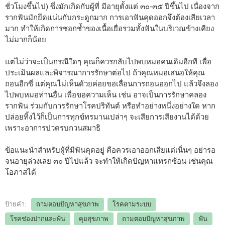
ชั่วโมงขึ้นไป) ซึ่งมักเกิดกับผู้ที่ มีอายุตั้งแต่ ๓๐-๓๕ ปีขึ้นไป เนื่องจาก
รากฟันมักยึดแน่นกับกระดูกมาก การเอาฟันคุดออกจึงต้องเสียเวลา
มาก ทำให้เกิดการชอกช้ำของเนื้อเยื่อรวมทั้งฟันในบริเวณข้างเคียง
ไม่มากก็น้อย
แต่ไม่ว่าจะเป็นกรณีใดๆ คุณก็ควรกลับไปพบหมอคนเดิมอีกที เพื่อ
ประเมินผลและพิจารณาการรักษาต่อไป ถ้าคุณหมอเสนอให้คุณ
ถอนอีกซี่ แต่คุณไม่เห็นด้วยค่อยขอเลื่อนการถอนออกไป แล้วจึงลอง
ไปพบหมอท่านอื่น เพื่อขอความเห็น เช่น อาจเป็นการรักษาคลอง
รากฟัน ร่วมกับการรักษาโรคปริทันต์ หรือทำอย่างหนึ่งอย่างใด หาก
ปล่อยทิ้งไว้ก็เป็นการทุกข์ทรมานเปล่าๆ จะเสียการเสียงานได้ด้วย
เพราะอาการปวดรบกวนสมาธิ
ข้อแนะนำสำหรับผู้ที่มีฟันคุดอยู่ คือควรเอาออกเสียแต่เนิ่นๆ อย่ารอ
จนอายุล่วงเลย ๓๐ ปีไปแล้ว จะทำให้เกิดปัญหาแทรกซ้อน เช่นคุณ
โอภาสได้
ป้ายคำ:
ถามตอบปัญหาสุขภาพ
โรคตามระบบ
โรคช่องปากและฟัน
คุยสุขภาพ
ถามตอบปัญหาสุขภาพ
ฟัน