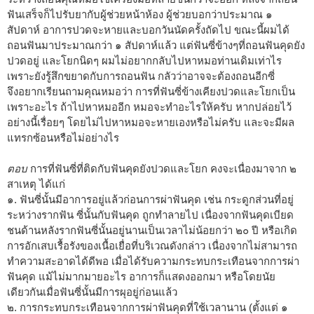
ฟันเสร็จก็ไปรับยากับผู้ช่วยหน้าห้อง ผู้ช่วยบอกว่าประมาณ ๑
สัปดาห์ อาการปวดจะหายและบอกวันนัดครั้งถัดไป ขณะนี้ผมได้
ถอนฟันมาประมาณกว่า ๑ สัปดาห์แล้ว แต่ฟันซี่ข้างๆที่ถอนฟันคุดยัง
ปวดอยู่ และโยกนิดๆ ผมไม่อยากกลับไปหาหมอท่านเดิมเท่าไร
เพราะยังรู้สึกขยาดกับการถอนฟัน กลัวว่าอาจจะต้องถอนอีกซี่
จึงอยากเรียนถามคุณหมอว่า การที่ฟันซี่ข้างเคียงปวดและโยกเป็น
เพราะอะไร ถ้าไปหาหมออีก หมอจะทำอะไรให้ครับ หากปล่อยไว้
อย่างนี้เรื่อยๆ โดยไม่ไปหาหมอจะหายเองหรือไม่ครับ และจะมีผล
แทรกซ้อนหรือไม่อย่างไร
ตอบ
การที่ฟันซี่ที่ติดกับฟันคุดยังปวดและโยก คงจะเนื่องมาจาก ๒
สาเหตุ ได้แก่
๑. ฟันซี่นั้นมีอาการอยู่แล้วก่อนการผ่าฟันคุด เช่น กระดูกส่วนที่อยู่
ระหว่างรากฟัน ซี่นั้นกับฟันคุด ถูกทำลายไป เนื่องจากฟันคุดเบียด
ชนด้านหลังรากฟันซี่นั้นอยู่นานเป็นเวลาไม่น้อยกว่า ๒๐ ปี หรือเกิด
การอักเสบเรื้อรังของเนื้อเยื่อที่บริเวณดังกล่าว เนื่องจากไม่สามารถ
ทำความสะอาดได้ดีพอ เมื่อได้รับความกระทบกระเทือนจากการผ่า
ฟันคุด แม้ไม่มากมายอะไร อาการก็แสดงออกมา หรือโดยนัย
เดียวกันเมื่อฟันซี่นั้นมีการผุอยู่ก่อนแล้ว
๒. การกระทบกระเทือนจากการผ่าฟันคุดที่ใช้เวลานาน (ตั้งแต่ ๑