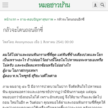
หน้าแรก
»
ถาม-ตอบปัญหาสุขภาพ
» กลัวจะโดนถอนอีกซี่
กลัวจะโดนถอนอีกซี่
โพสโดย Anonymous เมื่อ 1 สิงหาคม 2541 00:00
ผมได้ไปผ่าและถอนฟันกรามซี่ที่คุด แต่ฟันซี่ข้างเคียงปวดและโยก
เป็นเพราะอะไร ถ้าปล่อยไว้อย่างนี้โดยไม่ไปหาหมอจะหายเองหรือ
ไม่ครับ และจะมีผลแทรกซ้อนหรือไม่อย่างไร
ผู้ถาม
โอภาส/กรุงเทพฯ
ผู้ตอบ
ท.พ.ไพฑูรย์ สุริยะวงศ์ไพศาล
ถาม
ผมอายุ ๔๐ ปี มีอาการปวดบวมในปาก จึงตัดสินใจไปหาหมอ
ฟัน คุณหมอตรวจและเอกซเรย์ปรากฏว่ามีฟันกรามคุด แต่คุณ
หมอบอกว่ายังถอนไม่ได้ เพราะอักเสบอยู่ จึงให้ยามากินและนัดไป
ถอน ใหม่ในอีก ๓ วันต่อมา คุณหมอได้ผ่าและถอนฟันกรามซี่ที่คุดให้
ระหว่างถอนคุณหมอใช้เครื่องมือหลายชิ้นกว่าจะออก หลังจากถอน