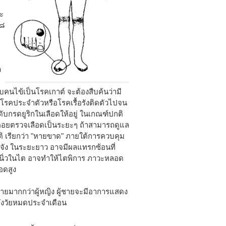
อ
าะ
 ๘
ว
อพบคนไข้เป็นโรคเกาต์ จะต้องสืบค้นว่ามี
ป็นโรคประจำตัวหรือโรคเรื้อรังติดตัวไปจน
กรดยูริกในเลือดให้อยู่ ในเกณฑ์ปกติ
งคอยตรวจเลือดเป็นระยะๆ ถ้าสามารถดูแล
ติ เรียกว่า "หายขาด" ภายใต้การควบคุม
งจัง ในระยะยาว อาจมีผลแทรกซ้อนที่
บ นิ่วในไต อาจทำให้ไตพิการ ภาวะหลอด
อดสูง
ู้ชายมากกว่าผู้หญิง ผู้ชายจะมีอาการแสดง
หลังวัยหมดประจำเดือน