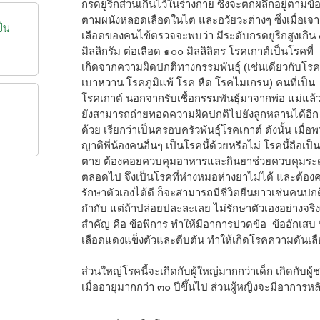
กรดยูริกส่วนเกินไว้ในร่างกาย ซึ่งจะตกผลึกอยู่ตามข้
ตามผนังหลอดเลือดในไต และอวัยวะต่างๆ ซึ่งเมื่อเจ
ป็น
เลือดของคนไข้ตรวจจะพบว่า มีระดับกรดยูริกสูงเกิน
มิลลิกรัม ต่อเลือด ๑๐๐ มิลลิลิตร โรคเกาต์เป็นโรคที่
เกิดจากความผิดปกติทางกรรมพันธุ์ (เช่นเดียวกับโรค
เบาหวาน โรคภูมิแพ้ โรค หืด โรคไมเกรน) คนที่เป็น
โรคเกาต์ นอกจากรับเชื้อกรรมพันธุ์มาจากพ่อ แม่แล้
ยังสามารถถ่ายทอดความผิดปกติไปยังลูกหลานได้อีก
ด้วย เรียกว่าเป็นครอบครัวพันธุ์โรคเกาต์ ดังนั้น เมื่
ญาติพี่น้องคนอื่นๆ เป็นโรคนี้ด้วยหรือไม่ โรคนี้ถือเ
ตาย ต้องคอยควบคุมอาหารและกินยาช่วยควบคุมระดับ
ตลอดไป จึงเป็นโรคที่ห่างหมอห่างยาไม่ได้ และต้อ
รักษาตัวเองได้ดี ก็จะสามารถมีชีวิตยืนยาวเช่นคนปก
กำกับ แต่ถ้าปล่อยปละละเลย ไม่รักษาตัวเองอย่างจริ
สำคัญ คือ ข้อพิการ ทำให้มีอาการปวดข้อ ข้ออักเส
เลือดแดงแข็งตัวและตีบตัน ทำให้เกิดโรคความดันเลื
ส่วนใหญ่โรคนี้จะเกิดกับผู้ใหญ่มากกว่าเด็ก เกิดกับผ
เมื่ออายุมากกว่า ๓๐ ปีขึ้นไป ส่วนผู้หญิงจะมีอาการ