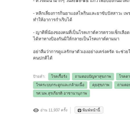
- ควรดื่มน้ำมากๆ วันละ๑๐-๑๕ แก้ว เพื่อป้องกันมิให้เ
- หลีกเลี่ยงการกินยาแอสไพรินและยาขับปัสสาวะ เพ
ทำให้อาการกำเริบได้
- ญาติพี่น้องของคนที่เป็นโรคเกาต์ควรตรวจเช็กเลือด
ได้หาทางป้องกันมิให้กลายเป็นโรคเกาต์ตามมา
อย่าลืมว่าการดูแลรักษาตัวเองอย่างเคร่งครัด จะช่วยใ
คนปกติได้
ป้ายคำ:
โรคเรื้อรัง
ถามตอบปัญหาสุขภาพ
โรคต
โรคระบบกระดูกและกล้ามเนื้อ
คุยสุขภาพ
ถามตอ
รศ.นพ.สุรเกียรติ อาชานานุภาพ
อ่าน 11,937 ครั้ง
พิมพ์หน้านี้