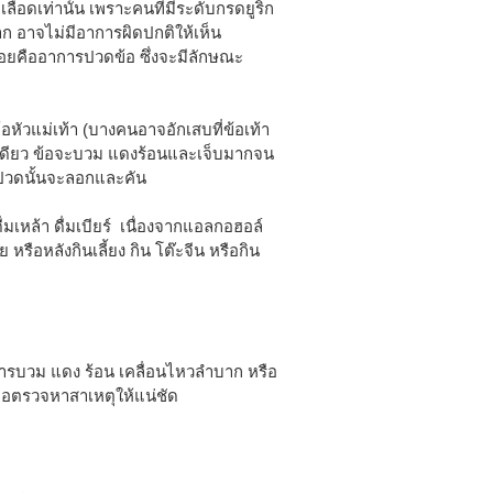
เลือดเท่านั้น เพราะคนที่มีระดับกรดยูริก
าก อาจไม่มีอาการผิดปกติให้เห็น
่อยคืออาการปวดข้อ ซึ่งจะมีลักษณะ
หัวแม่เท้า (บางคนอาจอักเสบที่ข้อเท้า
ข้อเดียว ข้อจะบวม แดงร้อนและเจ็บมากจน
ี่ปวดนั้นจะลอกและคัน
มเหล้า ดื่มเบียร์ เนื่องจากแอลกอฮอล์
 หรือหลังกินเลี้ยง กิน โต๊ะจีน หรือกิน
การบวม แดง ร้อน เคลื่อนไหวลำบาก หรือ
ื่อตรวจหาสาเหตุให้แน่ชัด