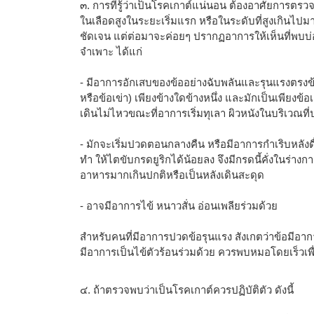
๓. การที่รู้ว่าเป็นโรคเกาต์แน่นอน ต้องอาศัยการตรวจ
ในเลือดสูงในระยะเริ่มแรก หรือในระดับที่สูงเกินไปม
ชัดเจน แต่ต่อมาจะค่อยๆ ปรากฏอาการให้เห็นที่พบบ
จำเพาะ ได้แก่
- มีอาการอักเสบของข้ออย่างฉับพลันและรุนแรงตรงข้อ
หรือข้อเข่า) เพียงข้างใดข้างหนึ่ง และมักเป็นเพียง
เดินไม่ไหวขณะที่อาการเริ่มทุเลา ผิวหนังในบริเวณท
- มักจะเริ่มปวดตอนกลางคืน หรือมีอาการกำเริบหลังดื่
ทำ ให้ไตขับกรดยูริกได้น้อยลง จึงมีกรดนี้คั่งในร่างกาย
อาหารมากเกินปกติหรือเป็นหลังเดินสะดุด
- อาจมีอาการไข้ หนาวสั่น อ่อนเพลียร่วมด้วย
สำหรับคนที่มีอาการปวดข้อรุนแรง สังเกตว่าข้อมีอา
มีอาการเป็นไข้ตัวร้อนร่วมด้วย ควรพบหมอโดยเร็วเพ
๔. ถ้าตรวจพบว่าเป็นโรคเกาต์ควรปฏิบัติตัว ดังนี้