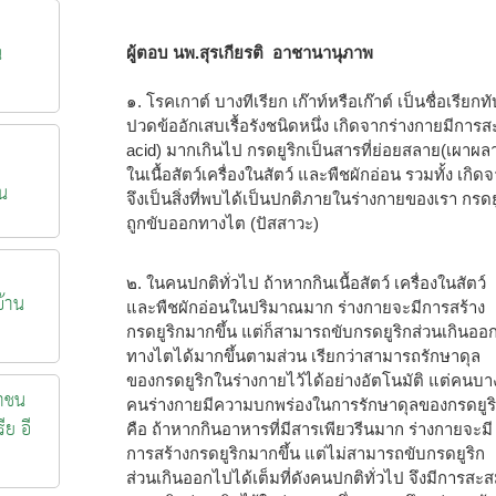
น
ผู้ตอบ นพ.สุรเกียรติ อาชานานุภาพ
๑. โรคเกาต์ บางทีเรียก เก๊าท์หรือเก๊าต์ เป็นชื่อเรี
ปวดข้ออักเสบเรื้อรังชนิดหนึ่ง เกิดจากร่างกายมีการสะ
acid) มากเกินไป กรดยูริกเป็นสารที่ย่อยสลาย(เผาผลา
ในเนื้อสัตว์เครื่องในสัตว์ และพืชผักอ่อน รวมทั้ง 
น
จึงเป็นสิ่งที่พบได้เป็นปกติภายในร่างกายของเรา กร
ถูกขับออกทางไต (ปัสสาวะ)
๒. ในคนปกติทั่วไป ถ้าหากกินเนื้อสัตว์ เครื่องในสัตว์
้าน
และพืชผักอ่อนในปริมาณมาก ร่างกายจะมีการสร้าง
กรดยูริกมากขึ้น แต่ก็สามารถขับกรดยูริกส่วนเกินออ
ทางไตได้มากขึ้นตามส่วน เรียกว่าสามารถรักษาดุล
ของกรดยูริกในร่างกายไว้ได้อย่างอัตโนมัติ แต่คนบา
าชน
คนร่างกายมีความบกพร่องในการรักษาดุลของกรดยูร
ีย อี
คือ ถ้าหากกินอาหารที่มีสารเพียวรีนมาก ร่างกายจะมี
การสร้างกรดยูริกมากขึ้น แต่ไม่สามารถขับกรดยูริก
ส่วนเกินออกไปได้เต็มที่ดังคนปกติทั่วไป จึงมีการสะ