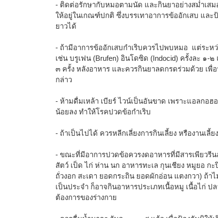
- ติดต่อรักษากับหมอตามนัด และกินยาอย่างสม่ำเสมอ
ให้อยู่ในเกณฑ์ปกติ ซึ่งบรรเทาอาการข้ออักเสบ และป
ยาวได้
- ถ้ามีอาการข้ออักเสบกำเริบควรไปพบหมอ แต่ระหว
เช่น บรูเฟน (Brufen) อินโดซิด (Indocid) ครั้งละ ๑-๒ 
๓ ครั้ง หลังอาหาร และควรกินยาลดกรดร่วมด้วย เพื่อ
กล่าว
- ห้ามดื่มเหล้า เบียร์ ไวน์เป็นอันขาด เพราะแอลกอฮอล
น้อยลง ทำให้โรคปวดข้อกำเริบ
- ถ้าเป็นไปได้ ควรหลีกเลี่ยงการกินเลี้ยง หรืองานเลี้ย
- ขณะที่มีอาการปวดข้อควรงดอาหารที่มีสารเพียวรีนสูง
สัตว์ เป็ด ไก่ ห่าน นก อาหารทะเล กุนเชียง หมูยอ กะปิ 
ถั่วงอก สะเดา ยอดกระถิน ยอดผักอ่อน แตงกวา) ถ้า
เป็นประจำ ก็อาจกินอาหารประเภทเนื้อหมู เนื้อไก่ ป
ต้องการของร่างกาย