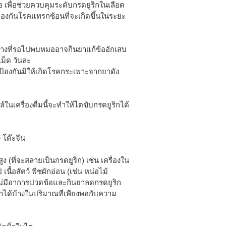
 เพื่อช่วยควบคุมระดับกรดยูริกในเลือด
้องกันโรคแทรกซ้อนที่จะเกิดขึ้นในระยะ
่างที่รอไปพบหมออาจกินยาแก้ข้ออักเสบ
เม็ด วันละ
ป้องกันมิให้เกิดโรคกระเพาะจากยาดัง
์ในเครื่องดื่มนี้จะทำให้ไตขับกรดยูริกได้
ง โต๊ะจีน
 (ที่จะสลายเป็นกรดยูริก) เช่น เครื่องใน
เนื้อสัตว์ พืชผักอ่อน (เช่น หน่อไม้
ไม่มีอาการปวดข้อและกินยาลดกรดยูริก
ลาได้บ้างในปริมาณที่เพียงพอกับความ