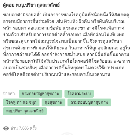
ผู้ตอบ พ.ญ.ปรียา กุลละวณิชย์
ขอบตาดำมีรอยคล้ำ เป็นอาการของโรคภูมิแพ้ชนิดหนึ่ง ให้สังเกตดู
อาจพบมีอาการอื่นร่วมด้วย เช่น ผิวแห้ง ผิวคัน หรือผื่นคันบริเวณ
หน้า รอบตา คอและตามข้อพับ แขนและขา อาจมีโรคแพ้อากาศ
ร่วมด้วย สำหรับอาการรอยดำคล้ำรอบตา เมื่อพักผ่อนไม่เพียงพอ
หรือขณะสุขภาพไม่สมบูรณ์จะพบเป็นมากขึ้น จึงควรดูแลรักษา
สุขภาพด้วยการพักผ่อนให้เพียงพอ กินอาหารให้ถูกสุขลักษณะ อยู่ใน
ที่อากาศถ่ายเทได้ดี ออกกำลังกายสม่ำเสมอ หากมีผื่นคันขึ้นมาตาม
หน้าหรือรอบตาให้ใช้ครีมประเภทไฮโดรคอร์ติโซลร้อยละ ๑-๒ ทาร
อบตาเป็นช่วงสั้นๆ เมื่ออาการดีขึ้นก็หยุดทา ไม่ควรใช้ยาประเภท
คอร์ติโคสตีรอยด์ทาบริเวณหน้าและรอบตาเป็นเวลานาน
ป้ายคำ:
ถามตอบปัญหาสุขภาพ
โรคตามระบบ
โรคหู ตา คอ จมูก
คุยสุขภาพ
ถามตอบปัญหาสุขภาพ
พญ.ปรียา กุลละวณิชย์
อ่าน 7,686 ครั้ง