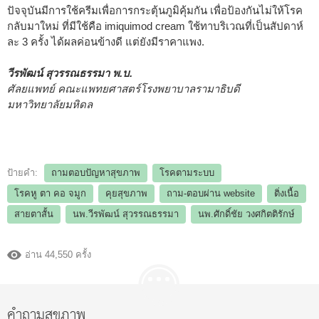
ปัจจุบันมีการใช้ครีมเพื่อการกระตุ้นภูมิคุ้มกัน เพื่อป้องกันไม่ให้โรค
กลับมาใหม่ ที่มีใช้คือ imiquimod cream ใช้ทาบริเวณที่เป็นสัปดาห์
ละ 3 ครั้ง ได้ผลค่อนข้างดี แต่ยังมีราคาแพง.
วีรพัฒน์ สุวรรณธรรมา พ.บ.
ศัลยแพทย์ คณะแพทยศาสตร์โรงพยาบาลรามาธิบดี
มหาวิทยาลัยมหิดล
ป้ายคำ:
ถามตอบปัญหาสุขภาพ
โรคตามระบบ
โรคหู ตา คอ จมูก
คุยสุขภาพ
ถาม-ตอบผ่าน website
ติ่งเนื้อ
สายตาสั้น
นพ.วีรพัฒน์ สุวรรณธรรมา
นพ.ศักดิ์ชัย วงศกิตติรักษ์
อ่าน 44,550 ครั้ง
คำถามสุขภาพ