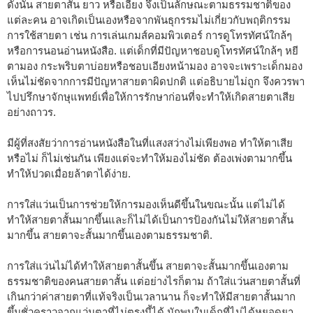
ดังนั้น สายตาสั้น ยาว หรือเอียง จึงเป็นลักษณะตามธรรมชาติของ
แต่ละคน อาจเกิดเป็นเองหรือจากพันธุกรรมไม่เกี่ยวกับพฤติกรรม
การใช้สายตา เช่น การเล่นเกมส์คอมพิวเตอร์ การดูโทรทัศน์ใกล้ๆ
หรือการนอนอ่านหนังสือ. แต่เด็กที่มีปัญหาชอบดูโทรทัศน์ใกล้ๆ หยี
ตามอง กระพริบตาบ่อยหรือชอบเอียงหน้ามอง อาจจะเพราะเด็กมอง
เห็นไม่ชัดจากการมีปัญหาสายตาผิดปกติ แต่อธิบายไม่ถูก จึงควรพา
ไปปรึกษาจักษุแพทย์เพื่อให้การรักษาก่อนที่จะทำให้เกิดสายตาเสีย
อย่างถาวร.
มีผู้ที่สงสัยว่าการอ่านหนังสือในที่แสงสว่างไม่เพียงพอ ทำให้ตาเสีย
หรือไม่ ก็ไม่เช่นกัน เพียงแต่จะทำให้มองไม่ชัด ต้องเพ่งตามากขึ้น
ทำให้ปวดเมื่อยล้าตาได้ง่าย.
การใส่แว่นเป็นการช่วยให้การมองเห็นดีขึ้นในขณะนั้น แต่ไม่ได้
ทำให้สายตาสั้นมากขึ้นและก็ไม่ได้เป็นการป้องกันไม่ให้สายตาสั้น
มากขึ้น สายตาจะสั้นมากขึ้นเองตามธรรมชาติ.
การใส่แว่นไม่ได้ทำให้สายตาสั้นขึ้น สายตาจะสั้นมากขึ้นเองตาม
ธรรมชาติของคนสายตาสั้น แต่อย่างไรก็ตาม ถ้าใส่แว่นสายตาสั้นที่
เกินกว่าค่าสายตาที่แท้จริงเป็นเวลานาน ก็จะทำให้มีสายตาสั้นมาก
ขึ้นชั่วคราวจากแว่นตาที่ไม่ตรงนี้ได้ มักพบในเด็กที่ไม่ได้หยอดยา