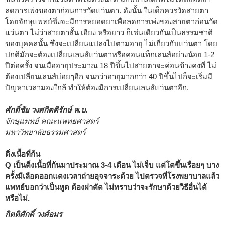
ลดการเพ่งของตาก่อนการวัดแว่นตา. ดังนั้น ในเด็กควรวัดสายตา
โดยจักษุแพทย์ซึ่งจะมีการหยอดยาเพื่อลดการเพ่งของสายตาก่อนวัด
แว่นตา ไม่ว่าสายตาสั้น เอียง หรือยาว ก็เช่นเดียวกันเป็นธรรมชาติ
ของบุคคลนั้น ซึ่งจะเปลี่ยนแปลงไปตามอายุ ไม่เกี่ยวกับแว่นตา โดย
ปกติมักจะต้องเปลี่ยนเลนส์แว่นตาหรือคอนแท็กเลนส์อย่างน้อย 1-2
ปีต่อครั้ง จนเมื่ออายุประมาณ 18 ปีขึ้นไปสายตาจะค่อนข้างคงที่ ไม่
ต้องเปลี่ยนเลนส์บ่อยๆอีก จนกว่าอายุมากกว่า 40 ปีขึ้นไปก็จะเริ่มมี
ปัญหาเวลามองใกล้ ทำให้ต้องมีการเปลี่ยนเลนส์แว่นตาอีก.
ศักดิ์ชัย วงศกิตติรักษ์ พ.บ.
จักษุแพทย์ คณะแพทยศาสตร์
มหาวิทยาลัยธรรมศาสตร์
ติ่งเนื้อที่ก้น
Q เป็นติ่งเนื้อที่ก้นมาประมาณ 3-4 เดือน ไม่เจ็บ แต่โตขึ้นเรื่อยๆ บาง
ครั้งมีเลือดออกแดงเวลาถ่ายอุจจาระด้วย ไปตรวจที่โรงพยาบาลแล้ว
แพทย์บอกว่าเป็นหูด ต้องผ่าตัด ไม่ทราบว่าจะรักษาด้วยวิธีอื่นได้
หรือไม่.
กิตติศักดิ์ วงศ์อมร