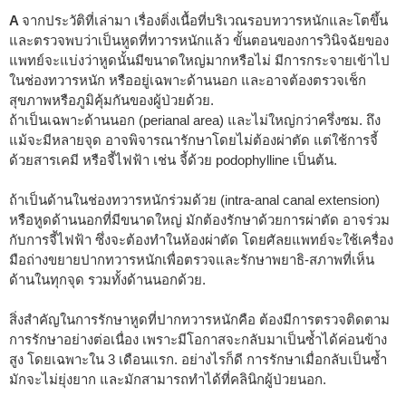
A
จากประวัติที่เล่ามา เรื่องติ่งเนื้อที่บริเวณรอบทวารหนักและโตขึ้น
และตรวจพบว่าเป็นหูดที่ทวารหนักแล้ว ขั้นตอนของการวินิจฉัยของ
แพทย์จะแบ่งว่าหูดนั้นมีขนาดใหญ่มากหรือไม่ มีการกระจายเข้าไป
ในช่องทวารหนัก หรืออยู่เฉพาะด้านนอก และอาจต้องตรวจเช็ก
สุขภาพหรือภูมิคุ้มกันของผู้ป่วยด้วย.
ถ้าเป็นเฉพาะด้านนอก (perianal area) และไม่ใหญ่กว่าครึ่งซม. ถึง
แม้จะมีหลายจุด อาจพิจารณารักษาโดยไม่ต้องผ่าตัด แต่ใช้การจี้
ด้วยสารเคมี หรือจี้ไฟฟ้า เช่น จี้ด้วย podophylline เป็นต้น.
ถ้าเป็นด้านในช่องทวารหนักร่วมด้วย (intra-anal canal extension)
หรือหูดด้านนอกที่มีขนาดใหญ่ มักต้องรักษาด้วยการผ่าตัด อาจร่วม
กับการจี้ไฟฟ้า ซึ่งจะต้องทำในห้องผ่าตัด โดยศัลยแพทย์จะใช้เครื่อง
มือถ่างขยายปากทวารหนักเพื่อตรวจและรักษาพยาธิ-สภาพที่เห็น
ด้านในทุกจุด รวมทั้งด้านนอกด้วย.
สิ่งสำคัญในการรักษาหูดที่ปากทวารหนักคือ ต้องมีการตรวจติดตาม
การรักษาอย่างต่อเนื่อง เพราะมีโอกาสจะกลับมาเป็นซ้ำได้ค่อนข้าง
สูง โดยเฉพาะใน 3 เดือนแรก. อย่างไรก็ดี การรักษาเมื่อกลับเป็นซ้ำ
มักจะไม่ยุ่งยาก และมักสามารถทำได้ที่คลินิกผู้ป่วยนอก.