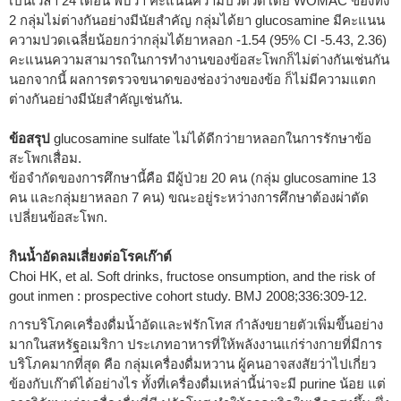
เป็นเวลา 24 เดือน พบว่า คะแนนความปวดวัดโดย WOMAC ของทั้ง
2 กลุ่มไม่ต่างกันอย่างมีนัยสำคัญ กลุ่มได้ยา glucosamine มีคะแนน
ความปวดเฉลี่ยน้อยกว่ากลุ่มได้ยาหลอก -1.54 (95% CI -5.43, 2.36)
คะแนนความสามารถในการทำงานของข้อสะโพกก็ไม่ต่างกันเช่นกัน
นอกจากนี้ ผลการตรวจขนาดของช่องว่างของข้อ ก็ไม่มีความแตก
ต่างกันอย่างมีนัยสำคัญเช่นกัน.
ข้อสรุป
glucosamine sulfate ไม่ได้ดีกว่ายาหลอกในการรักษาข้อ
สะโพกเสื่อม.
ข้อจำกัดของการศึกษานี้คือ มีผู้ป่วย 20 คน (กลุ่ม glucosamine 13
คน และกลุ่มยาหลอก 7 คน) ขณะอยู่ระหว่างการศึกษาต้องผ่าตัด
เปลี่ยนข้อสะโพก.
กินน้ำอัดลมเสี่ยงต่อโรคเก๊าต์
Choi HK, et al. Soft drinks, fructose onsumption, and the risk of
gout inmen : prospective cohort study. BMJ 2008;336:309-12.
การบริโภคเครื่องดื่มน้ำอัดและฟรักโทส กำลังขยายตัวเพิ่มขึ้นอย่าง
มากในสหรัฐอเมริกา ประเภทอาหารที่ให้พลังงานแก่ร่างกายที่มีการ
บริโภคมากที่สุด คือ กลุ่มเครื่องดื่มหวาน ผู้คนอาจสงสัยว่าไปเกี่ยว
ข้องกับเก๊าต์ได้อย่างไร ทั้งที่เครื่องดื่มเหล่านี้น่าจะมี purine น้อย แต่