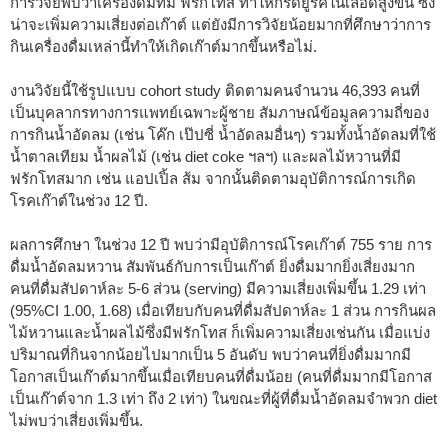
การวิจัยพบว่าเครื่องดื่มที่มี ฟรักโทส ทำให้กรดยูริคในเลือดสูงขึ้น ซึ่ง
น่าจะเพิ่มความเสี่ยงต่อเก๊าต์ แต่ยังมีการวิจัยน้อยมากที่ศึกษาว่าการ
กินเครื่องดื่มเหล่านี้ทำให้เกิดเก๊าต์มากขึ้นหรือไม่.
งานวิจัยนี้ใช้รูปแบบ cohort study ติดตามคนจำนวน 46,393 คนที่
เป็นบุคลากรทางการแพทย์เฉพาะผู้ชาย สัมภาษณ์ข้อมูลความถี่ของ
การกินน้ำอัดลม (เช่น โค๊ก เป๊ปซี่ น้ำอัดลมอื่นๆ) รวมทั้งน้ำอัดลมที่ใช้
น้ำตาลเทียม น้ำผลไม้ (เช่น diet coke ฯลฯ) และผลไม้หวานที่มี
ฟรักโทสมาก เช่น แอปเปิ้ล ส้ม จากนั้นติดตามอุบัติการณ์การเกิด
โรคเก๊าต์ในช่วง 12 ปี.
ผลการศึกษา ในช่วง 12 ปี พบว่ามีอุบัติการณ์โรคเก๊าต์ 755 ราย การ
ดื่มน้ำอัดลมหวาน สัมพันธ์กับการเป็นเก๊าต์ ยิ่งดื่มมากยิ่งเสี่ยงมาก
คนที่ดื่มสัปดาห์ละ 5-6 ส่วน (serving) มีความเสี่ยงเพิ่มขึ้น 1.29 เท่า
(95%CI 1.00, 1.68) เมื่อเทียบกับคนที่ดื่มสัปดาห์ละ 1 ส่วน การกินผล
ไม้หวานและน้ำผลไม้ซึ่งมีฟรักโทส ก็เพิ่มความเสี่ยงเช่นกัน เมื่อแบ่ง
ปริมาณที่กินจากน้อยไปมากเป็น 5 อันดับ พบว่าคนที่ยิ่งดื่มมากมี
โอกาสเป็นเก๊าต์มากขึ้นเมื่อเทียบคนที่ดื่มน้อย (คนที่ดื่มมากมีโอกาส
เป็นเก๊าต์จาก 1.3 เท่า ถึง 2 เท่า) ในขณะที่ผู้ที่ดื่มน้ำอัดลมจำพวก diet
ไม่พบว่าเสี่ยงเพิ่มขึ้น.