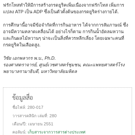
ฟรักโทสทำให้มีการสร้างกรดยูริคเพิ่มเนื่องจากฟรักโทส เพิ่มการ
แปลง ATP เป็น ADP ซึ่งเป็นตัวตั้งต้นของกรดยูริคร่างกายได้.
การศึกษานี้อาจมีข้อจำกัดที่การกินอาหาร ได้จากการสัมภาษณ์ ซึ่ง
อาจมีความคลาดเคลื่อนได้ อย่างไรก็ตาม การกินน้ำอัดลมหวาน
และกินผลไม้หวานๆ น่าจะเป็นสิ่งที่ควรหลีกเลี่ยง โดยเฉพาะคนที่
กรดยูริคในเลือดสูง.
วิชัย เอกพลากร พ.บ., Ph.D.
รองศาสตราจารย์, ศูนย์เวชศาสตร์ชุมชน, คณะแพทยศาสตร์โรง
พยาบาลรามาธิบดี, มหาวิทยาลัยมหิดล
ข้อมูลสื่อ
ชื่อไฟล์:
280-017
วารสารคลินิก
เล่มที่:
280
เดือน/ปี:
เมษายน 2551
คอลัมน์:
เก็บสาระจากวารสารต่างประเทศ