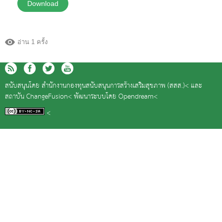
Download
อ่าน 1 ครั้ง
สนับสนุนโดย
สำนักงานกองทุนสนับสนุนการสร้างเสริมสุขภาพ (สสส.)<
และ
สถาบัน ChangeFusion<
พัฒนาระบบโดย
Opendream<
<