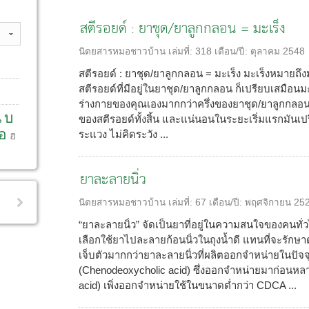
สตีรอยด์ : ยาชุด/ยาลูกกลอน = มะเร็ง
นิตยสารหมอชาวบ้าน
เล่มที่:
318
เดือน/ปี:
ตุลาคม 2548
สตีรอยด์ : ยาชุด/ยาลูกกลอน = มะเร็ง มะเร็งหมายถึง
สตีรอยด์ที่มีอยู่ในยาชุด/ยาลูกกลอน ก็เปรียบเสมือนมะเ
ร่างกายของคุณเองมากกว่าครึ่งของยาชุด/ยาลูกกลอน
น
บ
ของสตีรอยด์ทั้งสิ้น และแน่นอนในระยะเริ่มแรกมันเป
อ
ระแวง ไม่คิดระวัง ...
ฮ
ยาละลายนิ่ว
นิตยสารหมอชาวบ้าน
เล่มที่:
67
เดือน/ปี:
พฤศจิกายน 25
“ยาละลายนิ่ว” จัดเป็นยาที่อยู่ในความสนใจของคนทั
เลือกใช้ยาไปละลายก้อนนิ่วในถุงน้ำดี แทนที่จะรักษาด้ว
เจ็บตัวมากกว่ายาละลายนิ่วที่ผลิตออกจำหน่ายในปัจจ
(Chenodeoxycholic acid) ซึ่งออกจำหน่ายมาก่อนห
acid) เพิ่งออกจำหน่ายใช้ในขนาดต่ำกว่า CDCA ...