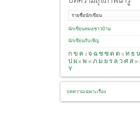
บทความสุขภาพน่ารู้
รายชื่อนักเขียน
นักเขียนหมอชาวบ้าน
นักเขียนรับเชิญ
ก
ข
ค
จ
ฉ
ช
ซ
ด
ต
ท
ธ
ง
ถ
ป
ผ
พ
ภ
ม
ย
ร
ล
ว
ศ
ส
ฝ
ฟ
ห
Y
บทความเฉพาะเรื่อง