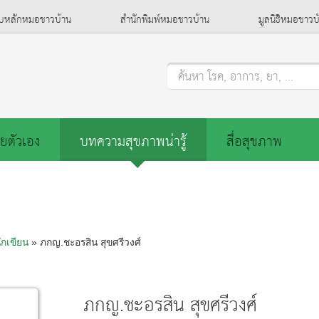
็บหลักหมอชาวบ้าน
สำนักพิมพ์หมอชาวบ้าน
มูลนิธิหมอชาวบ
ค้นหา โรค, อาการ, ยา, ...
ยตัวเอง
บทความสุขภาพน่ารู้
สื่อสุขภาพ
ักเขียน
» ภกญ.ชะอรสิน สุขศรีวงศ์
ภกญ.ชะอรสิน สุขศรีวงศ์