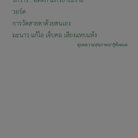
ชักว่าว : อัตตกามกริยาในชาย
วอร์ด
การวัดสายตาด้วยตนเอง
มะนาว แก้ไอ เจ็บคอ เสียงแหบแห้ง
ดูบทความสุขภาพน่ารู้ทั้งหมด