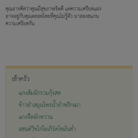
คุณอาจคิดว่าคุณมีสุขภาพจิตดี แต่ความเครียดแฝง
อาจอยู่กับคุณตลอดโดยที่คุณไม่รู้ตัว มาลองสแกน
ความเครียดกัน
เข้าครัว
แกงส้มผักรวมกุ้งสด
ข้าวยำสมุนไพรน้ำยำพริกเผา
แกงจืดผักหวาน
แซนด์วิชไก่โยเกิร์ตไขมันต่ำ