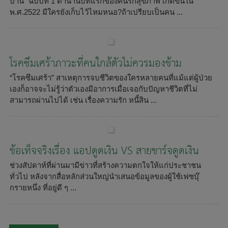
บ้าน" ฉบับที่ 1 ตำนานบทแรกของคนรักสุขภาพ เกิดขึ้นใน
พ.ศ.2522 มีใครยังเก็บไว้ไหมหนอ?ถ้าเปรียบเป็นคน ...
โรคซึมเศร้าภาวะที่คนใกล้ตัวไม่ควรมองข้าม
“โรคซึมเศร้า” สาเหตุการจบชีวิตของใครหลายคนที่แม้แต่ผู้ป่วย
เองก็อาจจะไม่รู้ว่าตัวเองมีอาการเมื่อเจอกับปัญหาชีวิตที่ไม่
สามารถผ่านไปได้ เช่น เรื่องความรัก หนี้สิน ...
ข้อเท็จจริงเรื่อง แอปดูดเงิน VS สายชาร์จดูดเงิน
ช่วงสัปดาห์ที่ผ่านมามีข่าวที่สร้างความตกใจให้แก่ประชาชน
ทั่วไป หลังจากสื่อหลักส่วนใหญ่นำเสนอข้อมูลของผู้ใช้เฟซบุ๊
กรายหนึ่ง ที่อยู่ดี ๆ ...