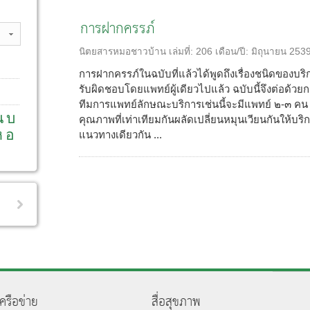
การฝากครรภ์
นิตยสารหมอชาวบ้าน
เล่มที่:
206
เดือน/ปี:
มิถุนายน 253
การฝากครรภ์ในฉบับที่แล้วได้พูดถึงเรื่องชนิดของบริ
รับผิดชอบโดยแพทย์ผู้เดียวไปแล้ว ฉบับนี้จึงต่อด้
ทีมการแพทย์ลักษณะบริการเช่นนี้จะมีแพทย์ ๒-๓ คน ท
น
บ
คุณภาพที่เท่าเทียมกันผลัดเปลี่ยนหมุนเวียนกันให้
ห
อ
แนวทางเดียวกัน ...
เครือข่าย
สื่อสุขภาพ