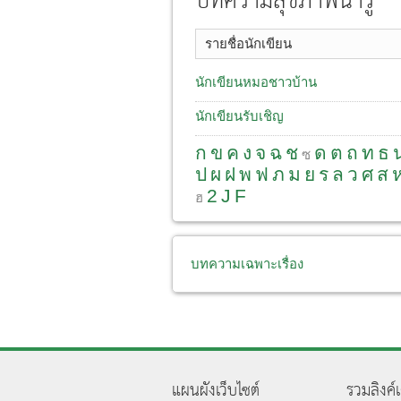
บทความสุขภาพน่ารู้
รายชื่อนักเขียน
นักเขียนหมอชาวบ้าน
นักเขียนรับเชิญ
ก
ข
ค
ง
จ
ฉ
ช
ด
ต
ถ
ท
ธ
ซ
ป
ผ
ฝ
พ
ฟ
ภ
ม
ย
ร
ล
ว
ศ
ส
2
J
F
ฮ
บทความเฉพาะเรื่อง
แผนผังเว็บไซต์
รวมลิงค์