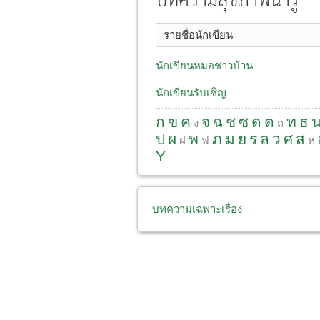
บทความสุขภาพน่ารู้
รายชื่อนักเขียน
นักเขียนหมอชาวบ้าน
นักเขียนรับเชิญ
ก
ข
ค
จ
ฉ
ช
ซ
ด
ต
ท
ธ
ง
ถ
ป
ผ
พ
ภ
ม
ย
ร
ล
ว
ศ
ส
ฝ
ฟ
ห
Y
บทความเฉพาะเรื่อง