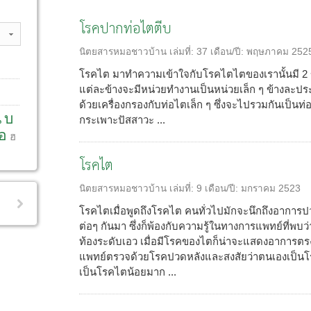
โรคปากท่อไตตีบ
นิตยสารหมอชาวบ้าน
เล่มที่:
37
เดือน/ปี:
พฤษภาคม 252
โรคไต มาทำความเข้าใจกับโรคไตไตของเรานั้นมี 2 ข
แต่ละข้างจะมีหน่วยทำงานเป็นหน่วยเล็ก ๆ ข้างละ
ด้วยเครื่องกรองกับท่อไตเล็ก ๆ ซึ่งจะไปรวมกันเป็นท่
น
บ
กระเพาะปัสสาวะ ...
อ
ฮ
โรคไต
นิตยสารหมอชาวบ้าน
เล่มที่:
9
เดือน/ปี:
มกราคม 2523
โรคไตเมื่อพูดถึงโรคไต คนทั่วไปมักจะนึกถึงอาการปวด
ต่อๆ กันมา ซึ่งก็พ้องกับความรู้ในทางการแพทย์ที่พบว่
ท้องระดับเอว เมื่อมีโรคของไตก็น่าจะแสดงอาการตรงที่ไ
แพทย์ตรวจด้วยโรคปวดหลังและสงสัยว่าตนเองเป็นโรค
เป็นโรคไตน้อยมาก ...