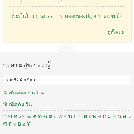
ประท้วงโดยการลาออก...ทางออกของปัญหาขาดแพทย์?
ดูทั้งหมด
บทความสุขภาพน่ารู้
รายชื่อนักเขียน
นักเขียนหมอชาวบ้าน
นักเขียนรับเชิญ
ก
ข
ค
จ
ฉ
ช
ซ
ด
ต
ท
ธ
น
บ
ป
ผ
พ
ภ
ม
ย
ร
ล
ว
ง
ถ
ฝ
ฟ
ศ
ส
อ
Y
ห
ฮ