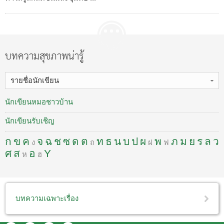
บทความสุขภาพน่ารู้
รายชื่อนักเขียน
นักเขียนหมอชาวบ้าน
นักเขียนรับเชิญ
ก
ข
ค
จ
ฉ
ช
ซ
ด
ต
ท
ธ
น
บ
ป
ผ
พ
ภ
ม
ย
ร
ล
ว
ง
ถ
ฝ
ฟ
ศ
ส
อ
Y
ห
ฮ
บทความเฉพาะเรื่อง