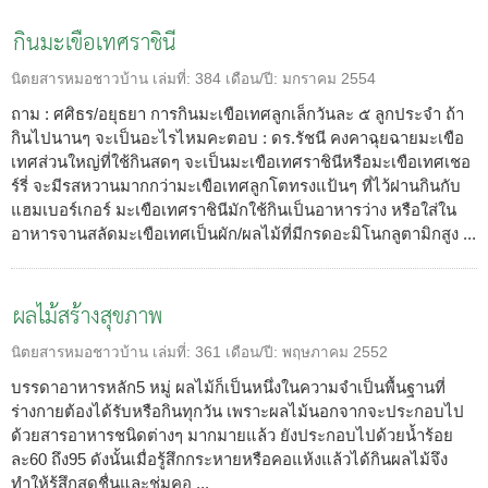
กินมะเขือเทศราชินี
นิตยสารหมอชาวบ้าน
เล่มที่:
384
เดือน/ปี:
มกราคม 2554
ถาม : ศศิธร/อยุธยา การกินมะเขือเทศลูกเล็กวันละ ๕ ลูกประจำ ถ้า
กินไปนานๆ จะเป็นอะไรไหมคะตอบ : ดร.รัชนี คงคาฉุยฉายมะเขือ
เทศส่วนใหญ่ที่ใช้กินสดๆ จะเป็นมะเขือเทศราชินีหรือมะเขือเทศเชอ
ร์รี่ จะมีรสหวานมากกว่ามะเขือเทศลูกโตทรงแป้นๆ ที่ไว้ฝานกินกับ
แฮมเบอร์เกอร์ มะเขือเทศราชินีมักใช้กินเป็นอาหารว่าง หรือใส่ใน
อาหารจานสลัดมะเขือเทศเป็นผัก/ผลไม้ที่มีกรดอะมิโนกลูตามิกสูง ...
ผลไม้สร้างสุขภาพ
นิตยสารหมอชาวบ้าน
เล่มที่:
361
เดือน/ปี:
พฤษภาคม 2552
บรรดาอาหารหลัก5 หมู่ ผลไม้ก็เป็นหนึ่งในความจำเป็นพื้นฐานที่
ร่างกายต้องได้รับหรือกินทุกวัน เพราะผลไม้นอกจากจะประกอบไป
ด้วยสารอาหารชนิดต่างๆ มากมายแล้ว ยังประกอบไปด้วยน้ำร้อย
ละ60 ถึง95 ดังนั้นเมื่อรู้สึกกระหายหรือคอแห้งแล้วได้กินผลไม้จึง
ทำให้รู้สึกสดชื่นและชุ่มคอ ...