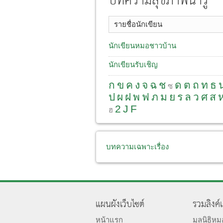
บทความสุขภาพน่ารู้
รายชื่อนักเขียน
นักเขียนหมอชาวบ้าน
นักเขียนรับเชิญ
ก
ข
ค
ง
จ
ฉ
ช
ด
ต
ถ
ท
ธ
ซ
ป
ผ
ฝ
พ
ฟ
ภ
ม
ย
ร
ล
ว
ศ
ส
2
J
F
ฮ
บทความเฉพาะเรื่อง
แผนผังเว็บไซต์
รวมลิงค์
หน้าแรก
มูลนิธิห