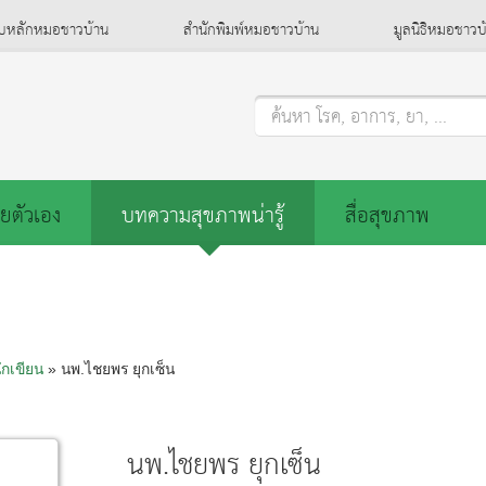
็บหลักหมอชาวบ้าน
สำนักพิมพ์หมอชาวบ้าน
มูลนิธิหมอชาวบ
ค้นหา โรค, อาการ, ยา, ...
ยตัวเอง
บทความสุขภาพน่ารู้
สื่อสุขภาพ
ักเขียน
» นพ.ไชยพร ยุกเซ็น
นพ.ไชยพร ยุกเซ็น