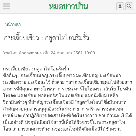
หน้าหลัก
กระเจี๊ยบเขียว : กลูตาไทโอนริมรั้ว
โพสโดย Anonymous เมื่อ 24 กันยายน 2561 19:00
กระเจี๊ยบเขียว : กลูตาไทโอนริมรั้ว
ชื่ออื่นๆ : กระเจี๊ยบมอญ กระเจี๊ยบขาว มะเขือมอญ มะเขือพม่า
มะเขือทวาย มะเขือละโว้ ถั่วส่าย ฯลฯ กระเจี๊ยบเขียวอุดมไปด้วยสาร
อาหารที่มีคุณค่าทางโภชนาการ เช่น คาร์โบไฮเดรต เส้นใย โปรตีน
โฟเลต แคลเซียม ฟอสฟอรัส โพแทสเซียม แมกนีเซียม เหล็ก
วิตามินต่างๆ ที่สำคัญกระเจี๊ยบเขียวมี "กลูตาไทโอน" ซึ่งมีบทบาท
สำคัญควบคุมสารอนุมูลอิสระในร่างกาย การสร้างสารซ่อมแซม
เซลล์ และทำปฏิกิริยาขจัดสารพิษที่เกิดในร่างกาย ช่วยต้านมะเร็งได้
เป็นอย่างดี ปัจจุบันนิยมใช้สารนี้เพื่อให้ผิวขาวขึ้น เพราะกลูตาไท
โอน สามารถกดการทำงานของเอนไซม์ที่ผลิตเม็ดสีได้ชั่วคราว