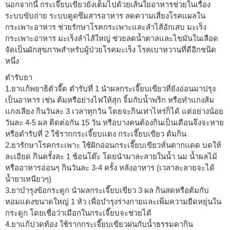
นอกจากนี้ กระเจี๊ยบเขียวยังเต็มไปด้วยเส้นใยอาหารช่วยในเรื่อง
ระบบขับถ่าย ระบบดูดซึมสารอาหาร ลดความเสี่ยงโรคแผลใน
กระเพาะอาหาร ช่วยรักษาโรคกระเพาะและลำไส้อักเสบ มะเร็ง
กระเพาะอาหาร มะเร็งลำไส้ใหญ่ ช่วยลดน้ำตาลและไขมันในเลือด
จัดเป็นผักสุขภาพสำหรับผู้ป่วยโรคมะเร็ง โรคเบาหวานที่ดีอีกชนิด
หนึ่ง
ตำรับยา
1.ยาแก้พยาธิตัวจี๊ด ตำรับที่ 1 นำผลกระเจี๊ยบเขียวที่ยังอ่อนมาปรุง
เป็นอาหาร เช่น ต้มหรือย่างไฟให้สุก จิ้มกับน้ำพริก หรือทำแกงส้ม
แกงเลียง กินวันละ 3 เวลาทุกวัน โดยจะกินเท่าไหร่ก็ได้ แต่อย่างน้อย
วันละ 4-5 ผล ติดต่อกัน 15 วัน หรือบางคนต้องกินเป็นเดือนจึงจะหาย
หรือตำรับที่ 2 ใช้รากกระเจี๊ยบแดง กระเจี๊ยบเขียว ต้มกิน
2.ยารักษาโรคกระเพาะ ใช้ฝักอ่อนกระเจี๊ยบเขียวหั่นตากแดด บดให้
ละเอียด กินครั้งละ 1 ช้อนโต๊ะ โดยนำมาละลายในน้ำ นม น้ำผลไม้
หรืออาหารอ่อนๆ กินวันละ 3-4 ครั้ง หลังอาหาร (เวลาละลายจะได้
น้ำยาเหนียวๆ)
3.ยาบำรุงข้อกระดูก นำผลกระเจี๊ยบเขียว 3 ผล กินสดหรือต้มกับ
หอมแดงขนาดใหญ่ 1 หัว เพื่อบำรุงร่างกายและเพิ่มความยืดหยุ่นใน
กระดูก โดยเชื่อว่าเมือกในกระเจี๊ยบจะช่วยได้
4.ยาแก้ปวดท้อง ใช้รากกระเจี๊ยบเขียวฝนกับน้ำธรรมดากิน