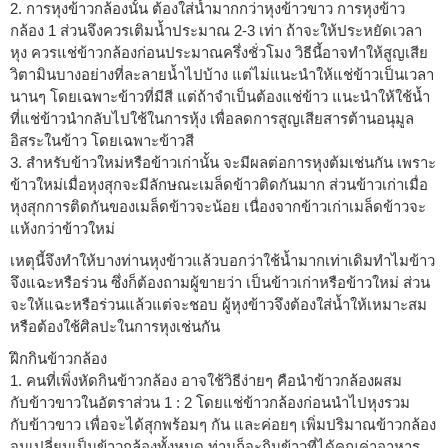
2. การหุงข้าวกล้องนั้น ต้องใส่น้ำมากกว่าหุงข้าวขาว การหุงข้าว
กล้อง 1 ส่วนจึงควรเติมน้ำประมาณ 2-3 เท่า ถ้าจะให้ประหยัดเวลา
หุง ควรแช่ข้าวกล้องก่อนประมาณครึ่งชั่วโมง วิธีนี้อาจทำให้สูญเสีย
วิตามินบางอย่างที่ละลายน้ำไปบ้าง แต่ไม่แนะนำให้แช่ข้าวเป็นเวลา
นานๆ โดยเฉพาะข้าวที่มีสี แต่ถ้าจำเป็นต้องแช่ข้าว แนะนำให้ใช้น้ำ
ที่แช่ข้าวนำกลับไปใช้ในการหุ้ง เพื่อลดการสูญเสียสารต้านอนุมูล
อิสระในข้าว โดยเฉพาะข้าวสี
3. สำหรับข้าวใหม่หรือข้าวเก่านั้น จะมีผลต่อการหุงต้มเช่นกัน เพราะ
ข้าวใหม่เมื่อหุงสุกจะมีลักษณะเมล็ดข้าวติดกันมาก ส่วนข้าวเก่าเมื่อ
หุงสุกการติดกันของเมล็ดข้าวจะน้อย เนื่องจากข้าวเก่าเมล็ดข้าวจะ
แห้งกว่าข้าวใหม่
เหตุนี้จึงทำให้บางท่านหุงข้าวแล้วบอกว่าใช้น้ำมากเท่าเดิมทำไมข้าว
จึงแฉะหรือร่วน ซึ่งก็ต้องถามผู้ขายว่า เป็นข้าวเก่าหรือข้าวใหม่ ส่วน
จะให้แฉะหรือร่วนแล้วแต่จะชอบ ผู้หุงข้าวจึงต้องใส่น้ำให้เหมาะสม
หรือต้องใช้ศิลปะในการหุงเช่นกัน
ฝึกกินข้าวกล้อง
1. คนที่เพิ่งหัดกินข้าวกล้อง อาจใช้วิธีง่ายๆ คือนำข้าวกล้องผสม
กับข้าวขาวในอัตราส่วน 1 : 2 โดยแช่ข้าวกล้องก่อนนำไปหุงรวม
กับข้าวขาว เพื่อจะได้สุกพร้อมๆ กัน และค่อยๆ เพิ่มปริมาณข้าวกล้อง
จนเปลี่ยนเป็นข้าวกล้องทั้งหมด ท่านก็จะกินข้าวที่ได้คุณค่าอาหาร