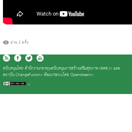
อ่าน 1 ครั้ง
สนับสนุนโดย
สำนักงานกองทุนสนับสนุนการสร้างเสริมสุขภาพ (สสส.)<
และ
สถาบัน ChangeFusion<
พัฒนาระบบโดย
Opendream<
<