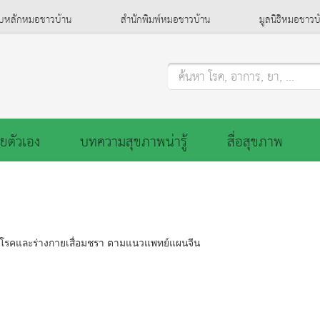
็บหลักหมอชาวบ้าน
สำนักพิมพ์หมอชาวบ้าน
มูลนิธิหมอชาวบ
ค้นหา โรค, อาการ, ยา, ...
ยตัวเอง
บทความสุขภาพน่ารู้
สื่อสุขภาพ
กิดโรคและร่างกายเสื่อมชรา ตามแนวแพทย์แผนจีน