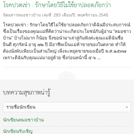
โรคปวดเข่า : รักษาโดยวิธีไม่ใช้ยาปลอดภัยกว่า
นิตยสารหมอชาวบ้าน
เล่มที่:
283
เดือน/ปี:
พฤศจิกายน 2545
โรคปวดเข่า : รักษาโดยวิธีไม่ใช้ยาปลอดภัยกว่าดิฉันมีประสบการณ์
ซึ่งเป็นเรื่องของคุณแม่ที่คิดว่าน่าจะเกิดประโยชน์กับผู้อ่าน "หมอชาว
บ้าน" บ้างไม่มาก ก็น้อย จึงขอนำมาเล่าสู่กันฟังค่ะคุณแม่ดิฉันชื่อ
ยินดี ศุภรัตน์ อายุ ๗๒ ปี มีอาชีพเป็นแม่ค้าขายของในตลาด ทำให้
ต้องนั่งพับเพียบเป็นส่วนใหญ่ เพิ่งจะหยุดขายของเมื่อปี พ.ศ.๒๕๓๗
เพราะดิฉันรับคุณแม่มาอยู่ด้วย ซึ่งก่อนหน้านี้ ๕-๖ ...
บทความสุขภาพน่ารู้
รายชื่อนักเขียน
นักเขียนหมอชาวบ้าน
นักเขียนรับเชิญ