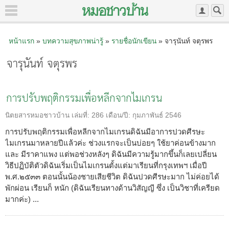
หน้าแรก
»
บทความสุขภาพน่ารู้
»
รายชื่อนักเขียน
» จารุนันท์ จตุรพร
จารุนันท์ จตุรพร
การปรับพฤติกรรมเพื่อหลีกจากไมเกรน
นิตยสารหมอชาวบ้าน
เล่มที่:
286
เดือน/ปี:
กุมภาพันธ์ 2546
การปรับพฤติกรรมเพื่อหลีกจากไมเกรนดิฉันมีอาการปวดศีรษะ
ไมเกรนมาหลายปีแล้วค่ะ ช่วงแรกจะเป็นบ่อยๆ ใช้ยาค่อนข้างมาก
และ มีราคาแพง แต่พอช่วงหลังๆ ดิฉันมีความรู้มากขึ้นก็เลยเปลี่ยน
วิธีปฏิบัติตัวดิฉันเริ่มเป็นไมเกรนตั้งแต่มาเรียนที่กรุงเทพฯ เมื่อปี
พ.ศ.๒๕๓๓ ตอนนั้นน้องชายเสียชีวิต ดิฉันปวดศีรษะมาก ไม่ค่อยได้
พักผ่อน เรียนก็ หนัก (ดิฉันเรียนทางด้านวิสัญญี ซึ่ง เป็นวิชาที่เครียด
มากค่ะ) ...