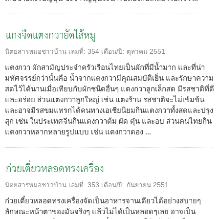
แกงจืดแตงกวายัดไส้หมู
นิตยสารหมอชาวบ้าน
เล่มที่:
354
เดือน/ปี:
ตุลาคม 2551
แตงกวา ผักสามัญประจำครัวเรือนไทยเป็นผักที่มีน้ำมาก และที่น่า
มหัศจรรย์กว่านั้นคือ น้ำจากแตงกวามีคุณสมบัติเย็น และรักษาความ
สดไว้ได้นานเมื่อเทียบกับผักชนิดอื่นๆ แตงกวาลูกเล็กสด มีรสชาติที่ดี
และอร่อย ส่วนแตงกวาลูกใหญ่ เช่น แตงร้าน รสชาติจะไม่เข้มข้น
และอาจมีรสขมแทรกได้คนทางเอเชียนิยมกินแตงกวาทั้งสดและปรุง
สุก เช่น ในประเทศจีนกินแตงกวาต้ม ผัด ตุ๋น และอบ ส่วนคนไทยกิน
แตงกวาหลากหลายรูปแบบ เช่น แตงกวาดอง ...
ก๋วยเตี๋ยวหลอดทรงเครื่อง
นิตยสารหมอชาวบ้าน
เล่มที่:
353
เดือน/ปี:
กันยายน 2551
ก๋วยเตี๋ยวหลอดทรงเครื่องจัดเป็นอาหารจานเดียวได้อย่างสบายๆ
ลักษณะหน้าตาของมันจริงๆ แล้วไม่ได้เป็นหลอดๆเลย อาจเป็น