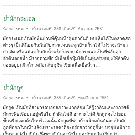
ยำผักกระเฉด
นิตยสารหมอชาวบ้าน
เล่มที่:
356
เดือน/ปี:
ธันวาคม 2551
ผักกระเฉดเป็นผักพื้นบ้านที่คุ้นหน้าคุ้นตากันดี พบเห็นได้ในตลาดสด
ต่างๆ เป็นที่นิยมกินกันเรียกว่าแทบจะทุกบ้านก็ว่าได้ ไม่ว่าจะนำมา
ยำ ผัด หรือแม้แต่กินกับน้ำพริกก็อร่อย ผักกระเฉดเป็นพืชล้มลุก
ลำต้นลอยน้ำ มีรากตามข้อ มีเนื้อเยื่อหุ้มใช้เป็นทุ่นช่วยพยุงให้ลำต้น
ลอยอยู่บนผิวน้ำ เหมือนกับชูชีพ เรียกเนื้อเยื่อนี้ว่า ...
ยำผักกูด
นิตยสารหมอชาวบ้าน
เล่มที่:
355
เดือน/ปี:
พฤศจิกายน 2551
ผักกูด เป็นผักที่สามารถบอกสภาวะแวดล้อม ให้รู้ว่าดินและอากาศดี
มีสารพิษเจือปนอยู่หรือไม่ ถ้าดินไม่ดี อากาศไม่ดี ผักกูดจะไม่ยอม
ขึ้นหรือแตกต้นในบริเวณนั้น ผักกูดที่ชาวบ้านนิยมกินกันจะเป็นผัก
กูดที่ออกในหน้าแล้งเพราะรสชาติจะอร่อยกว่าฤดูอื่นๆ ปัจจุบันมีการ
เก็บขายส่งไปญี่ปุ่น ซึ่งชาวญี่ปุ่นจะนำไปดองกับเกลือ เรียกว่า ...