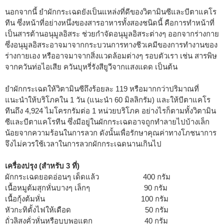
นอกจากนี้ ยำผักกระเฉดยังเป็นแหล่งที่ดีของวิตามินซีและบีตาแคโร
ทีน ซึ่งหน้าที่อย่างหนึ่งของสารอาหารทั้งสองชนิดนี้ คือการทำหน้าที่
เป็นสารต้านอนุมูลอิสระ ช่วยกำจัดอนุมูลอิสระต่างๆ ออกจากร่างกาย
ซึ่งอนุมูลอิสระอาจมาจากกระบวนการทางชีวเคมีของการทำงานของ
ร่างกายเอง หรืออาจมาจากสิ่งแวดล้อมต่างๆ รอบตัวเรา เช่น สารพิษ
จากควันท่อไอเสีย ควันบุหรี่รังสียูวีจากแสงแดด เป็นต้น
ยำผักกระเฉดให้วิตามินซีถึงร้อยละ 119 หรือมากกว่าปริมาณที่
แนะนำให้บริโภคใน 1 วัน (แนะนำ 60 มิลลิกรัม) และให้บีตาแคโร
ทีนถึง 4,924 ไมโครกรัมต่อ 1 หน่วยบริโภค อย่างไรก็ตามทั้งวิตามิน
ซีและบีตาแคโรทีน ซึ่งมีอยู่ในผักกระเฉดอาจถูกทำลายไปบ้างเล็ก
น้อยจากความร้อนในการลวก ดังนั้นเพื่อรักษาคุณค่าทางโภชนาการ
จึงไม่ควรใช้เวลาในการลวกผักกระเฉดนานเกินไป
เครื่องปรุง (สำหรับ 3 ที่)
ผักกระเฉดยอดอ่อนๆ เด็ดแล้ว 400 กรัม
เนื้อหมูต้มสุกหั่นบางๆ เล็กๆ 90 กรัม
เนื้อกุ้งต้มหั่น 100 กรัม
หัวกะทิตั้งไฟให้เดือด 50 กรัม
ถั่วลิสงคั่วหั่นหรือบุบพอแตก 40 กรัม