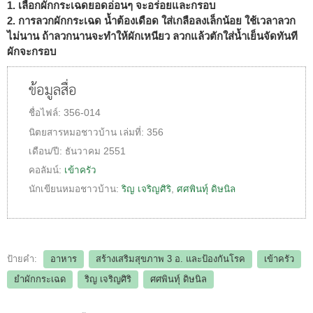
1. เลือกผักกระเฉดยอดอ่อนๆ จะอร่อยและกรอบ
2. การลวกผักกระเฉด น้ำต้องเดือด ใส่เกลือลงเล็กน้อย ใช้เวลาลวก
ไม่นาน ถ้าลวกนานจะทำให้ผักเหนียว ลวกแล้วตักใส่น้ำเย็นจัดทันที
ผักจะกรอบ
ข้อมูลสื่อ
ชื่อไฟล์:
356-014
นิตยสารหมอชาวบ้าน
เล่มที่:
356
เดือน/ปี:
ธันวาคม 2551
คอลัมน์:
เข้าครัว
นักเขียนหมอชาวบ้าน:
ริญ เจริญศิริ
,
ศศพินทุ์ ดิษนิล
ป้ายคำ:
อาหาร
สร้างเสริมสุขภาพ 3 อ.​ และป้องกันโรค
เข้าครัว
ยำผักกระเฉด
ริญ เจริญศิริ
ศศพินทุ์ ดิษนิล