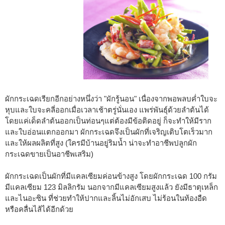
ผักกระเฉดเรียกอีกอย่างหนึ่งว่า "ผักรู้นอน" เนื่องจากพอพลบค่ำใบจะ
หุบและใบจะคลี่ออกเมื่อเวลาเช้าตรู่นั่นเอง แพร่พันธุ์ด้วยลำต้นได้
โดยแค่เด็ดลำต้นออกเป็นท่อนๆแต่ต้องมีข้อติดอยู่ ก็จะทำให้มีราก
และใบอ่อนแตกออกมา ผักกระเฉดจึงเป็นผักที่เจริญเติบโตเร็วมาก
และให้ผลผลิตที่สูง (ใครมีบ้านอยู่ริมน้ำ น่าจะทำอาชีพปลูกผัก
กระเฉดขายเป็นอาชีพเสริม)
ผักกระเฉดเป็นผักที่มีแคลเซียมค่อนข้างสูง โดยผักกระเฉด 100 กรัม
มีแคลเซียม 123 มิลลิกรัม นอกจากมีแคลเซียมสูงแล้ว ยังมีธาตุเหล็ก
และไนอะซิน ที่ช่วยทำให้ปากและลิ้นไม่อักเสบ ไม่ร้อนในท้องอืด
หรือคลื่นไส้ได้อีกด้วย