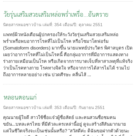
วัยรุ่นเสริมสวยเสริมหล่อพร่ำเพรื่อ...อันตราย
นิตยสารหมอชาวบ้าน
เล่มที่:
354
เดือน/ปี:
ตุลาคม 2551
แพทย์ผิวหนังเตือนผู้ปกครองให้ระวังวัยรุ่นเสริมสวยเสริมหล่อ
พร่ำเพรื่อพบอาการโรคที่ไม่เป็นโรค หรือโซมาโตฟอร์ม
(Somatoform disorders) มากขึ้น นายแพทย์ประวิตร พิศาลบุตร เปิด
เผยว่าอาการโรคที่ไม่เป็นโรคนี้ คือกลุ่มอาการที่มีอาการแสดงทาง
ร่างกายเหมือนเป็นโรค หรือเกิดจากการบาดเจ็บที่หาสาเหตุที่แท้จริง
ว่าเป็นโรคทางกาย โรคทางจิตใจ หรือจากการได้สารไม่ได้ รวมไป
ถึงอาการหลายอย่าง เช่น ปวดศีรษะ คลื่นไส้ ...
หลอนตอนแก่
นิตยสารหมอชาวบ้าน
เล่มที่:
353
เดือน/ปี:
กันยายน 2551
คุณนายผู้ใจดี สาวใช้ชื่อแจ๋วผู้ซื่อสัตย์ และคนสวนชื่อชมคน
ขยัน...บทละครไทย ที่มีตัวละครเหล่านี้อยู่ ดูจะสร้างสีสันมากมาย
แต่ในชีวิตจริงจะเป็นเช่นนั้นหรือ? "สวัสดีค่ะ ดิฉันขอฝากตัวด้วยนะ