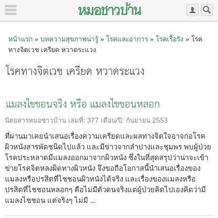
หน้าแรก
»
บทความสุขภาพน่ารู้
»
โรคและอาการ
»
โรคเรื้อรัง
» โรค
ทางจิตเวช เครียด หวาดระแวง
โรคทางจิตเวช เครียด หวาดระแวง
แมลงไชชอนจริง หรือ แมลงไชชอนหลอก
นิตยสารหมอชาวบ้าน
เล่มที่:
377
เดือน/ปี:
กันยายน 2553
ที่ผ่านมาเคยนำเสนอเรื่องความเครียดและผลทางจิตใจอาจก่อโรค
ผิวหนังสารพัดชนิดไปแล้ว และมีข่าวจากลำปางและชุมพร พบผู้ป่วย
โรคประหลาดมีแมลงออกมาจากผิวหนัง ซึ่งในที่สุดสรุปว่าน่าจะเข้า
ข่ายโรคจิตหลงผิดทางผิวหนัง จึงขอถือโอกาสนี้นำเสนอเรื่องของ
แมลงหรือปรสิตที่ไชชอนผิวหนังได้จริง และเรื่องของแมลงหรือ
ปรสิตที่ไชชอนหลอกๆ คือไม่มีตัวตนจริงแต่ผู้ป่วยคิดไปเองคิดว่ามี
แมลงไชชอน แต่จริงๆ ไม่มี ...