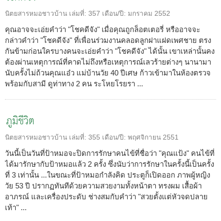
นิตยสารหมอชาวบ้าน
เล่มที่:
357
เดือน/ปี:
มกราคม 2552
คุณอาจจะเอ่ยคำว่า "โชคดีจัง" เมื่อคุณถูกล็อตเตอรี่ หรืออาจจะ
กล่าวคำว่า "โชคดีจัง" ที่เพื่อนร่วมงานคลอดลูกฝาแฝดเพศชาย ตรง
กันข้ามก่อนใครบางคนจะเอ่ยคำว่า "โชคดีจัง" ได้นั้น เขาเหล่านั้นคง
ต้องผ่านเหตุการณ์ที่คาดไม่ถึงหรือเหตุการณ์เลวร้ายต่างๆ นานามา
นับครั้งไม่ถ้วนคุณแอ๋ว แม่บ้านวัย 40 ปีเศษ ก้าวเข้ามาในห้องตรวจ
พร้อมกับสามี ดูท่าทาง 2 คน ระโหยโรยรา ...
ภูมิชีวิต
นิตยสารหมอชาวบ้าน
เล่มที่:
355
เดือน/ปี:
พฤศจิกายน 2551
วันนี้เป็นวันที่ป้าหมอจะปิดการรักษาคนไข้ที่ชื่อว่า "คุณแป้ง" คนไข้ที่
ได้มารักษากับป้าหมอแล้ว 2 ครั้ง ซึ่งนับว่าการรักษาในครั้งนี้เป็นครั้ง
ที่ 3 เท่านั้น ...ในขณะที่ป้าหมอกำลังคิด ประตูก็เปิดออก ภาพผู้หญิง
วัย 53 ปี ปรากฏทันทีด้วยความสวยงามทั้งหน้าตา ทรงผม เสื้อผ้า
อาภรณ์ และเครื่องประดับ ช่างสมกับคำว่า "สวยตั้งแต่หัวจดปลาย
เท้า" ...