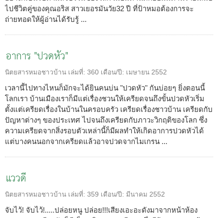
ไปชีวิตคู่ของคุณอริส สาวเยอรมันวัย32 ปี ที่ป้าหมอต้องการจะ
ถ่ายทอดให้ผู้อ่านได้รับรู้ ...
อาการ "ปวดหัว"
นิตยสารหมอชาวบ้าน
เล่มที่:
360
เดือน/ปี:
เมษายน 2552
เวลานี้ไปทางไหนก็มักจะได้ยินคนบ่น "ปวดหัว" กันบ่อยๆ ยิ่งตอนนี้
โลกเรา บ้านเมืองเราก็มีแต่เรื่องชวนให้เครียดจนถึงขั้นปวดหัวเริ่ม
ตั้งแต่เครียดเรื่องในบ้านในครอบครัว เครียดเรื่องชาวบ้าน เครียดกับ
ปัญหาต่างๆ ของประเทศ ไปจนถึงเครียดกับภาวะวิกฤติของโลก ซึ่ง
ความเครียดจากสิ่งรอบตัวเหล่านี้ก็มีผลทำให้เกิดอาการปวดหัวได้
แต่บางคนนอกจากเครียดแล้วอาจปวดจากไมเกรน ...
แววดี
นิตยสารหมอชาวบ้าน
เล่มที่:
359
เดือน/ปี:
มีนาคม 2552
จับไว้! จับไว้!.....ปล่อยหนู ปล่อย!!!เสียงเอะอะดังมาจากหน้าห้อง