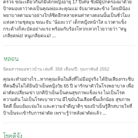
ตรวจ ขณะเดียวกันก็มีเด็กหญิงอายุ 17 ปีเศษ ซึ่งมีผู้ปกครองมาด้วย
ป้าหมอเดาว่าคงเป็นคุณพ่อและคุณแม่ จับมาคนละข้าง โดยมีน้อง
พยาบาลตามมาอย่างใกล้ชิดอีกหลายคนท่าทางตอนนั้นเป็นชั่วโมง
แห่งความชุลมุน ขณะจับ "น้องแวว" เด็กหญิงหน้าใส แววตาแข็ง
กระด้างก็สะบัดอย่างแรง พร้อมกับร้องโหวกเหวกโวยวายว่า "หนู
เกลียดพ่อ! หนูเกลียดแม่! ...
หลอน
นิตยสารหมอชาวบ้าน
เล่มที่:
358
เดือน/ปี:
กุมภาพันธ์ 2552
คุณจะทำอย่างไร...หากคุณเห็นในสิ่งที่ไม่มีอยู่จริง ได้ยินเสียงกระซิบ
ที่คนอื่นไม่ได้ยินป้าเย็นหญิงวัย 65 ปี มารักษาตัวในโรงพยาบาล เพื่อ
ผ่าตัดเปลี่ยนเข่า ปกติป้าเย็นเป็นคนสุขภาพแข็งแรง ไม่เป็นโรค
ความดัน ไม่เป็นโรคเบาหวาน มีไขมันในเลือดขึ้นเล็กน้อย สุขภาพ
จิตดี ยิ้มแย้มแจ่มใจ และความจำดีญาติๆ ของป้าเย็นรู้สึกสบายใจที่
ป้าเย็นจะเข้ารับการผ่าตัด เพราะรู้ว่าหลังผ่าตัดแล้ว ...
โชคดีจัง