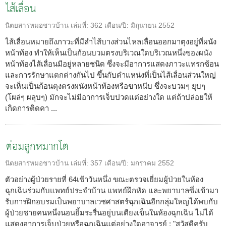
ไส้เลื่อน
นิตยสารหมอชาวบ้าน
เล่มที่:
362
เดือน/ปี:
มิถุนายน 2552
ไส้เลื่อนหมายถึงภาวะที่มีลำไส้บางส่วนไหลเลื่อนออกมาตุงอยู่ที่ผนัง
หน้าท้อง ทำให้เห็นเป็นก้อนบวมตรงบริเวณใดบริเวณหนึ่งของผนัง
หน้าท้องไส้เลื่อนมีอยู่หลายชนิด ซึ่งจะมีอาการแสดงภาวะแทรกซ้อน
และการรักษาแตกต่างกันไป ขึ้นกับตำแหน่งที่เป็นไส้เลื่อนส่วนใหญ่
จะเห็นเป็นก้อนตุงตรงผนังหน้าท้องหรือขาหนีบ ซึ่งจะบวมๆ ยุบๆ
(โผล่ๆ ผลุบๆ) มักจะไม่มีอาการเจ็บปวดแต่อย่างใด แต่ถ้าปล่อยให้
เกิดการติดคา ...
ต่อมลูกหมากโต
นิตยสารหมอชาวบ้าน
เล่มที่:
357
เดือน/ปี:
มกราคม 2552
ตัวอย่างผู้ป่วยรายที่ 64เช้าวันหนึ่ง ขณะตรวจเยี่ยมผู้ป่วยในห้อง
ฉุกเฉินร่วมกับแพทย์ประจำบ้าน แพทย์ฝึกหัด และพยาบาลซึ่งเข้ามา
รับการฝึกอบรมเป็นพยาบาลเวชศาสตร์ฉุกเฉินอีกกลุ่มใหญได้พบกับ
ผู้ป่วยชายคนหนึ่งนอนยิ้มระรื่นอยู่บนเตียงเข็นในห้องฉุกเฉิน ไม่ได้
แสดงอาการเจ็บป่วยหรือฉุกเฉินแต่อย่างใดอาจารย์ : "สวัสดีครับ