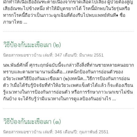
มักทำให้เนื้อเยื่ออัณฑะตายเนื่องจากขาดเลือดไปเลี้ยง ผู้ป่วยต้องสูญ
เสียอัณฑะไปข้างหนึ่ง ทำให้มีบุตรยากได้ โรคนี้มักพบในวัยรุ่นหรือ
ทารกโรคนี้ถือว่าเป็นภาวะฉุกเฉินที่ต้องรีบไปพบแพทย์ทันที♦ ชื่อ
ภาษาไทย ...
วิธีป้องกันมะเขือเผา (๒)
นิตยสารหมอชาวบ้าน
เล่มที่:
347
เดือน/ปี:
มีนาคม 2551
นพ.พันธ์ศักดิ์ ศุกระฤกษ์ฉบับนี้จะกล่าวถึงสิ่งที่ท่านชายหลายคนอยาก
ทราบและตามหามานานนั่นคือ...เทคนิกป้องกันการอ่อนตัวของ
อวัยวะเพศวิธีป้องกันมะเขือเผา (๒)เทคนิค...วิธีการป้องกันการอ่อน
ตัว ?เมื่อได้รับรู้ปัจจัยที่ทำให้อวัยวะเพศแข็งตัวได้แล้ว ก็จะต้องเรียน
รู้แนวทางในการป้องกันการอ่อนตัว หรือการรักษาภาวะนกเขาไม่ขัน
กันบ้าง จะได้รับรู้ว่ามีแนวทางในการดูแลป้องกันอย่างไร ...
วิธีป้องกันมะเขือเผา (๑)
นิตยสารหมอชาวบ้าน
เล่มที่:
346
เดือน/ปี:
กุมภาพันธ์ 2551