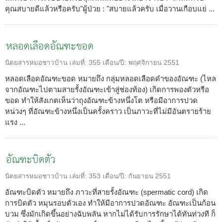
คุณสบายดีแล้วหรือครับ"ผู้ป่วย : "สบายแล้วครับ เมื่อวานเกือบแย่ ...
หลอดเลือดอัณฑะขอด
นิตยสารหมอชาวบ้าน
เล่มที่:
355
เดือน/ปี:
พฤศจิกายน 2551
หลอดเลือดอัณฑะขอด หมายถึง กลุ่มหลอดเลือดดำของอัณฑะ (ไหล
จากอัณฑะไปตามสายรั้งอัณฑะเข้าสู่ช่องท้อง) เกิดการพองตัวหรือ
ขอด ทำให้สังเกตเห็นว่าถุงอัณฑะข้างหนึ่งโต หรือมีอาการปวด
หน่วงๆ ที่อัณฑะข้างหนึ่งเป็นครั้งคราว เป็นภาวะที่ไม่มีอันตรายร้าย
แรง ...
อัณฑะบิดตัว
นิตยสารหมอชาวบ้าน
เล่มที่:
353
เดือน/ปี:
กันยายน 2551
อัณฑะบิดตัว หมายถึง ภาวะที่สายรั้งอัณฑะ (spermatic cord) เกิด
การบิดตัว หมุนรอบตัวเอง ทำให้มีอาการปวดอัณฑะ อัณฑะเป็นก้อน
บวม ซึ่งมักเกิดขึ้นอย่างฉับพลัน หากไม่ได้รับการรักษาได้ทันท่วงที ก็