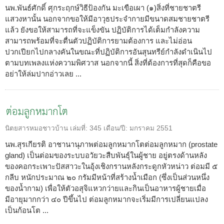
นพ.พันธ์ศักดิ์ ศุกระฤกษ์วิธีป้องกัน มะเขือเผา (๑)สิ่งที่ชายชาตรี
แสวงหานั้น นอกจากขอให้มีอาวุธประจำกายมีขนาดสมชายชาตรี
แล้ว ยังขอให้สามารถที่จะแข็งขัน ปฏิบัติการได้เต็มกำลังความ
สามารถพร้อมที่จะตื่นตัวปฏิบัติการยามต้องการ และไม่อ่อน
ปวกเปียกไปกลางคันในขณะที่ปฏิบัติการอันสุนทรีย์กำลังดำเนินไป
ตามบทเพลงแห่งความพิศวาส นอกจากนี้ สิ่งที่ต้องการที่สุดก็คือขอ
อย่าให้ล่มปากอ่าวเลย ...
ต่อมลูกหมากโต
นิตยสารหมอชาวบ้าน
เล่มที่:
345
เดือน/ปี:
มกราคม 2551
นพ.สุรเกียรติ อาชานานุภาพต่อมลูกหมากโตต่อมลูกหมาก (prostate
gland) เป็นต่อมของระบบอวัยวะสืบพันธุ์ในผู้ชาย อยู่ตรงด้านหลัง
ของคอกระเพาะปัสสาวะในอุ้งเชิงกรานหลังกระดูกหัวหน่าว ต่อมมี ๕
กลีบ หนักประมาณ ๒๐ กรัมมีหน้าที่สร้างน้ำเมือก (ซึ่งเป็นส่วนหนึ่ง
ของน้ำกาม) เพื่อให้ตัวอสุจิแหวกว่ายและกินเป็นอาหารผู้ชายเมื่อ
มีอายุมากกว่า ๔๐ ปีขึ้นไป ต่อมลูกหมากจะเริ่มมีการเปลี่ยนแปลง
เป็นก้อนโต ...