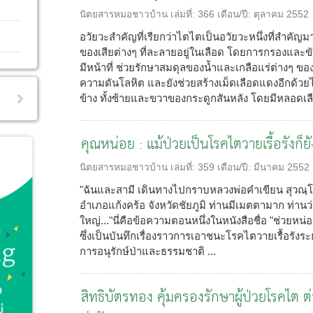
นิตยสารหมอชาวบ้าน
เล่มที่:
366
เดือน/ปี:
ตุลาคม 2552
อวัยวะสำคัญที่เรียกว่าไตไตเป็นอวัยวะหนึ่งที่สำคัญ
ของเสียต่างๆ ที่ละลายอยู่ในเลือด โดยการกรองและขั
มีหน้าที่ ช่วยรักษาสมดุลของน้ำและเกลือแร่ต่างๆ 
ความดันโลหิต และยังช่วยสร้างเม็ดเลือดแดงอีกด้วยไตเ
ข้าง ทั้งซ้ายและขวาของกระดูกสันหลัง โดยมีหลอดเล
คุณหน่อย : แม้ป่วยเป็นโรคไตวายเรื้อรังก็ย
นิตยสารหมอชาวบ้าน
เล่มที่:
359
เดือน/ปี:
มีนาคม 2552
"ฉันและสามี เดินทางไปกราบหลวงพ่อคำเขียน สุวณ
อำเภอแก้งคร้อ จังหวัดชัยภูมิ ท่านมีเมตตามาก ท่านว่า เ
ใหญ่..."นี่คือข้อความตอนหนึ่งในหนังสือชื่อ "ช่วยหน่อ
ซึ่งเป็นบันทึกเรื่องราวการเอาชนะโรคไตวายเรื้อรังระ
การอนุรักษ์ป่าและธรรมชาติ ...
สิทธิบัตรทอง คุ้มครองรักษาผู้ป่วยโรคไต ต