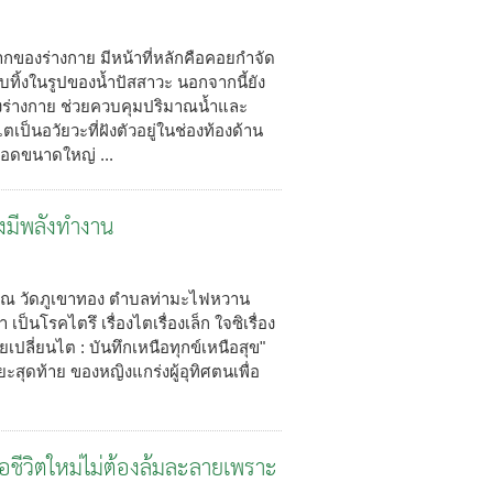
มากของร่างกาย มีหน้าที่หลักคือคอยกำจัด
บทิ้งในรูปของน้ำปัสสาวะ นอกจากนี้ยัง
ของร่างกาย ช่วยควบคุมปริมาณน้ำและ
ป็นอวัยวะที่ฝังตัวอยู่ในช่องท้องด้าน
ือดขนาดใหญ่ ...
ังมีพลังทำงาน
ฺโณ วัดภูเขาทอง ตำบลท่ามะไฟหวาน
ป็นโรคไตรึ เรื่องไตเรื่องเล็ก ใจซิเรื่อง
ยเปลี่ยนไต : บันทึกเหนือทุกข์เหนือสุข"
ยะสุดท้าย ของหญิงแกร่งผู้อุทิศตนเพื่อ
่อชีวิตใหม่ไม่ต้องล้มละลายเพราะ