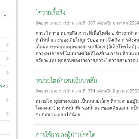
ไตวายเรื้อรัง
นิตยสารหมอชาวบ้าน
เล่มที่:
387
เดือน/ปี:
มกราคม 255
ภาวะไตวาย หมายถึง ภาวะที่เนื้อไตทั้ง ๒ ข้างถูกทำ
ทำให้น้ำและของเสียไม่ถูกขับออกมา จึงเกิดการคั่งจน
เกิดผลกระทบต่อดุลของสารเกลือแร่ (อิเล็กโทรไลต์) 
ภาวะพร่องฮอร์โมนบางชนิดที่ไตสร้าง การเปลี่ยนแปล
อวัยวะแทบทุกส่วนของร่างกายภาวะไตวายสามารถแบ่ง
หน่วยไตอักเสบเฉียบพลัน
โรค
นิตยสารหมอชาวบ้าน
เล่มที่:
374
เดือน/ปี:
มิถุนายน 255
หน่วยไต (glomerulus) เป็นหน่วยเล็กๆ ที่กระจายอยู่ใ
ไตแต่ละข้าง ทำหน้าที่กรองน้ำและของเสียออกมาเป็น
ขับปัสสาวะออกได้น้อย ...
การใช้ยาของผู้ป่วยโรคไต