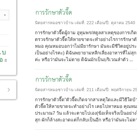
การรักษาตัวจี๊ด
นิตยสารหมอชาวบ้าน
เล่มที่:
222
เดือน/ปี:
ตุลาคม 2540
การรักษาตัวจี๊ดผู้ถาม อุทุมพร/สตูลสาเหตุของการเกิ
ตรวจรักษาตัวจี๊ดให้หายขาดจะทำอย่างไรการรักษาต
หมอ คุณหมอบอกว่าไม่มียารักษา มันจะมีชีวิตอยู่ปร
น
บ
เป็นอย่างไรคะ) ดิฉันพยายามหลีกเลี่ยงอาหารที่ไม่สุก
อ
ค่ะ หรือว่ามันจะไม่ตาย ดิฉันมักเป็นบริเวณลำตัว ...
ฮ
การรักษาตัวจี๊ด
นิตยสารหมอชาวบ้าน
เล่มที่:
211
เดือน/ปี:
พฤศจิกายน 2
การรักษาตัวจี๊ด"ตัวจี๊ดเกิดจากสาเหตุใดและมีวิธีใดบ
ตัวจี๊ดให้หายขาดจะทำอย่างไร เคยไปหาหมอ คุณหมอบอ
ประมาณ7 วัน แล้วจะตายไปเอง(ข้อเท็จจริงเป็นอย่างไ
สุก ผักก็ล้างสะอาดแต่ก็กลับเป็นอีก หรือว่ามันจะไม่ต