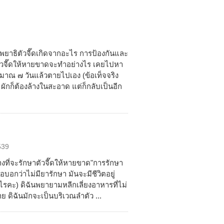
ดพยาธิตัวจี๊ดเกิดจากอะไร การป้องกันและ
ัวจี๊ดให้หายขาดจะทำอย่างไร เคยไปหา
ะมาณ ๗ วันแล้วตายไปเอง (ข้อเท็จจริง
 ผักก็ต้องล้างในสะอาด แต่ก็กลับเป็นอีก
539
้างที่จะรักษาตัวจี๊ดให้หายขาด"การรักษา
กว่าไม่มียารักษา มันจะมีชีวิตอยู่
รคะ) ดิฉันพยายามหลีกเลี่ยงอาหารที่ไม่
าย ดิฉันมักจะเป็นบริเวณลำตัว ...