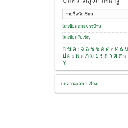
บทความสุขภาพน่ารู้
รายชื่อนักเขียน
นักเขียนหมอชาวบ้าน
นักเขียนรับเชิญ
ก
ข
ค
จ
ฉ
ช
ซ
ด
ต
ท
ธ
ง
ถ
ป
ผ
พ
ภ
ม
ย
ร
ล
ว
ศ
ส
ฝ
ฟ
ห
Y
บทความเฉพาะเรื่อง