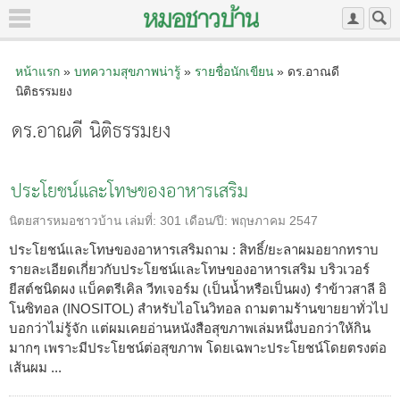
หน้าแรก
»
บทความสุขภาพน่ารู้
»
รายชื่อนักเขียน
» ดร.อาณดี
นิติธรรมยง
ดร.อาณดี นิติธรรมยง
ประโยชน์และโทษของอาหารเสริม
นิตยสารหมอชาวบ้าน
เล่มที่:
301
เดือน/ปี:
พฤษภาคม 2547
ประโยชน์และโทษของอาหารเสริมถาม : สิทธิ์/ยะลาผมอยากทราบ
รายละเอียดเกี่ยวกับประโยชน์และโทษของอาหารเสริม บริวเวอร์
ยีสต์ชนิดผง แบ็คตรีเคิล วีทเจอร์ม (เป็นน้ำหรือเป็นผง) รำข้าวสาลี อิ
โนซิทอล (INOSITOL) สำหรับไอโนวิทอล ถามตามร้านขายยาทั่วไป
บอกว่าไม่รู้จัก แต่ผมเคยอ่านหนังสือสุขภาพเล่มหนึ่งบอกว่าให้กิน
มากๆ เพราะมีประโยชน์ต่อสุขภาพ โดยเฉพาะประโยชน์โดยตรงต่อ
เส้นผม ...