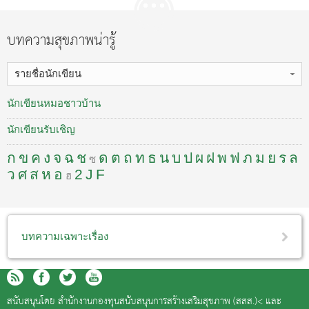
บทความสุขภาพน่ารู้
รายชื่อนักเขียน
นักเขียนหมอชาวบ้าน
นักเขียนรับเชิญ
ก
ข
ค
ง
จ
ฉ
ช
ด
ต
ถ
ท
ธ
น
บ
ป
ผ
ฝ
พ
ฟ
ภ
ม
ย
ร
ล
ซ
ว
ศ
ส
ห
อ
2
J
F
ฮ
บทความเฉพาะเรื่อง
สนับสนุนโดย
สำนักงานกองทุนสนับสนุนการสร้างเสริมสุขภาพ (สสส.)<
และ