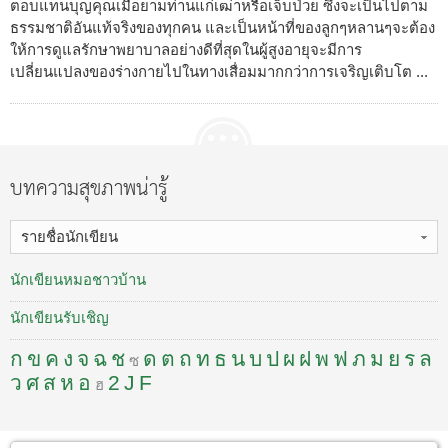
ตอบแทนบุญคุณเมื่อยามท่านแก่เฒ่าหรือเจ็บป่วย ซึ่งจะเป็นไปตาม
ธรรมชาติอันแท้จริงของทุกคน และเป็นหน้าที่ของลูกๆหลานๆจะต้อง
ให้การดูแลรักษาพยาบาลอย่างดีที่สุดในผู้สูงอายุจะมีการ
เปลี่ยนแปลงของร่างกายไปในทางเสื่อมมากกว่าการเจริญเติบโต ...
บทความสุขภาพน่ารู้
รายชื่อนักเขียน
นักเขียนหมอชาวบ้าน
นักเขียนรับเชิญ
ก
ข
ค
ง
จ
ฉ
ช
ด
ต
ถ
ท
ธ
น
บ
ป
ผ
ฝ
พ
ฟ
ภ
ม
ย
ร
ล
ซ
ว
ศ
ส
ห
อ
2
J
F
ฮ