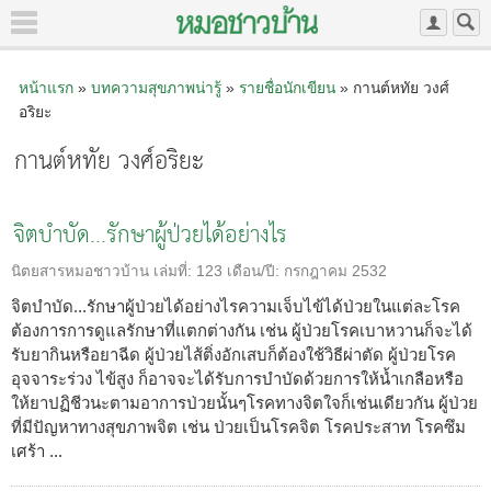
หน้าแรก
»
บทความสุขภาพน่ารู้
»
รายชื่อนักเขียน
» กานต์หทัย วงศ์
อริยะ
กานต์หทัย วงศ์อริยะ
จิตบำบัด...รักษาผู้ป่วยได้อย่างไร
นิตยสารหมอชาวบ้าน
เล่มที่:
123
เดือน/ปี:
กรกฎาคม 2532
จิตบำบัด...รักษาผู้ป่วยได้อย่างไรความเจ็บไข้ได้ป่วยในแต่ละโรค
ต้องการการดูแลรักษาที่แตกต่างกัน เช่น ผู้ป่วยโรคเบาหวานก็จะได้
รับยากินหรือยาฉีด ผู้ป่วยไส้ติ่งอักเสบก็ต้องใช้วิธีผ่าตัด ผู้ป่วยโรค
อุจจาระร่วง ไข้สูง ก็อาจจะได้รับการบำบัดด้วยการให้น้ำเกลือหรือ
ให้ยาปฏิชีวนะตามอาการป่วยนั้นๆโรคทางจิตใจก็เช่นเดียวกัน ผู้ป่วย
ที่มีปัญหาทางสุขภาพจิต เช่น ป่วยเป็นโรคจิต โรคประสาท โรคซึม
เศร้า ...